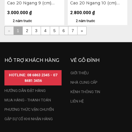
Cao 20 Ngang 9 (cm)
Cao 20 Ngang 10 (cm)
1,5kg
1,4kg
3.000.000
₫
2.800.000
₫
2 năm trước
2 năm trước
«
1
2
3
4
5
6
7
»
HỖ TRỢ KHÁCH HÀNG
VỀ GỖ ĐỈNH
GIỚI THIỆU
HOTLINE: 08 6863 2345 - 07
8481 3456
NHÀ CUNG CẤP
HƯỚNG DẪN ĐẶT HÀNG
KÊNH THÔNG TIN
MUA HÀNG - THANH TOÁN
LIÊN HỆ
PHƯƠNG THỨC VẬN CHUYỂN
GẶP SỰ CỐ KHI NHẬN HÀNG