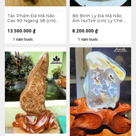
Tác Phẩm Đá Mã Não
Bộ Bình Ly Đá Mã Não
Cao 90 Ngang 38 (cm)
Ấm 14x7x9 (cm) Ly Chén
48kg
5,5 (cm) - Khay Gỗ Hóa
Thạch 33x24 (cm)
13.500.000
₫
8.200.000
₫
1 năm trước
1 năm trước