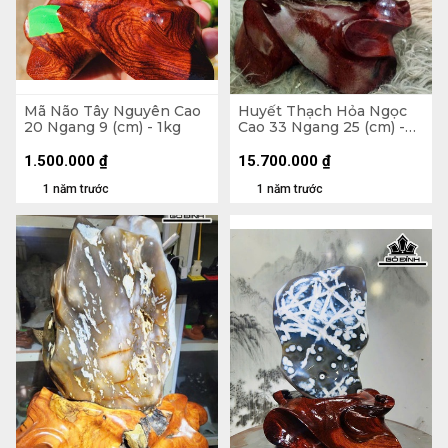
Mã Não Tây Nguyên Cao
Huyết Thạch Hỏa Ngọc
20 Ngang 9 (cm) - 1kg
Cao 33 Ngang 25 (cm) -
12kg
1.500.000
₫
15.700.000
₫
1 năm trước
1 năm trước