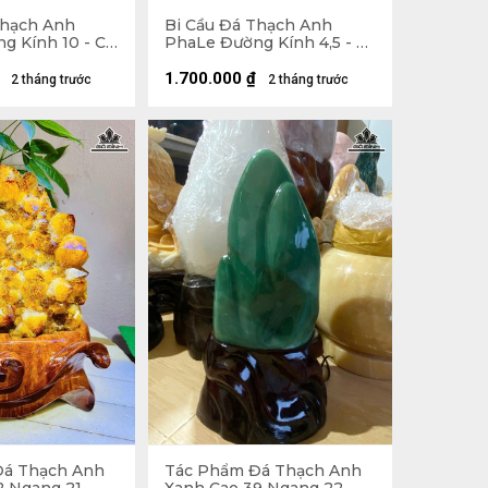
Thạch Anh
Bi Cầu Đá Thạch Anh
g Kính 10 - Cả
PhaLe Đường Kính 4,5 - Cả
ng 27 Ngang
Đế 17 Ngang 11,4 (cm)
48kg
1.700.000
₫
2 tháng trước
2 tháng trước
Đá Thạch Anh
Tác Phẩm Đá Thạch Anh