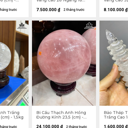
6 (cm) -
Vàng Cao 28 Ngang 18
Vàng Cao 3
(cm) - 6kg Cả Đế
(cm) - 6,1kg
7.500.000
₫
8.100.000
₫
tháng trước
2 tháng trước
Anh Trắng
Bi Cầu Thạch Anh Hồng
Bảo Tháp 
(cm) - 1,5kg
Đường Kính 23,5 (cm) -
Trắng Cao 1
24,4kg
24.100.000
₫
1.600.000
₫
tháng trước
2 tháng trước