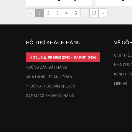
«
1
2
3
4
5
...
13
»
HỖ TRỢ KHÁCH HÀNG
VỀ GỖ 
GIỚI THIỆ
HOTLINE: 08 6863 2345 - 07 8481 3456
NHÀ CUNG
HƯỚNG DẪN ĐẶT HÀNG
KÊNH THÔ
MUA HÀNG - THANH TOÁN
LIÊN HỆ
PHƯƠNG THỨC VẬN CHUYỂN
GẶP SỰ CỐ KHI NHẬN HÀNG