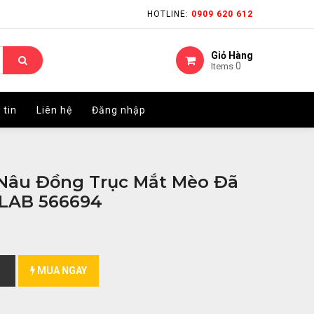
HOTLINE:
HOTLINE:
0909 620 612
0909 620 612
Giỏ Hàng
Giỏ Hàng
0
0
Items
Items
 tin
 tin
Liên hệ
Liên hệ
Đăng nhập
Đăng nhập
 Nâu Đồng Trục Mắt Mèo Đã
ULAB 566694
MUA NGAY