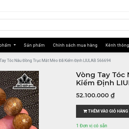
 phẩm
 phẩm
Sản phẩm
Sản phẩm
Chính sách mua hàng
Chính sách mua hàng
Kênh thông
Kênh thông
Tay Tóc Nâu Đồng Trục Mắt Mèo Đã Kiểm Định LIULAB 566694
Vòng Tay Tóc
Kiểm Định LI
52.100.000
₫
THÊM VÀO GIỎ HÀNG
1 Đơn vị có sẵn