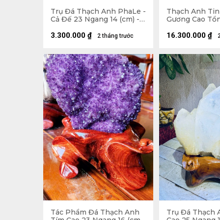
Trụ Đá Thạch Anh PhaLe -
Thạch Anh Tin
Cả Đế 23 Ngang 14 (cm) -
Gương Cao Tổ
902gr
Ngang 42 (cm) 
3.300.000
₫
16.300.000
₫
2 tháng trước
Tác Phẩm Đá Thạch Anh
Trụ Đá Thạch 