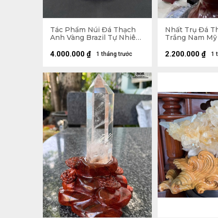
Tác Phẩm Núi Đá Thạch
Nhất Trụ Đá T
Anh Vàng Brazil Tự Nhiên
Trắng Nam Mỹ
- Núi 20,5x15,5x11 (cm) -
2kg - KT 26 x 6,
Riêng Đế 5,55kg -
- Lên Đế 41,5 x 15,8 x 15
4.000.000
₫
2.200.000
₫
1 tháng trước
1 
28,6x19,5x15 (cm)
(cm)