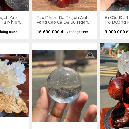
hạch Anh
Tác Phẩm Đá Thạch Anh
Bi Cầu Đá 
 Tự Nhiên
Vàng Cao Cả Đế 36 Ngang
Hổ Đường Kí
5 x 5,2 (cm)
18 Sâu 12 (cm) - Cao Riêng
2,27kg
Đá 25 (cm) - 6,8kg
16.600.000
₫
3.000.000
₫
tháng trước
2 tháng trước