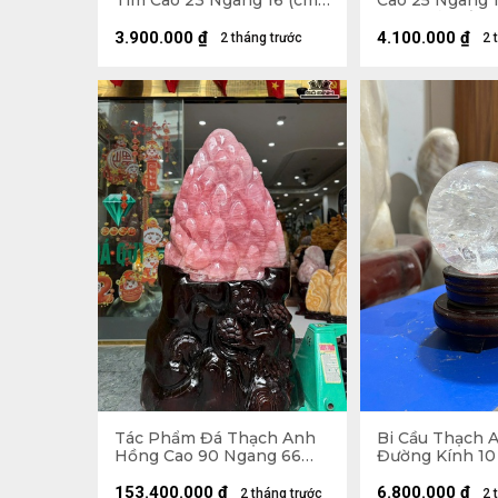
Tím Cao 23 Ngang 16 (cm)
Cao 25 Ngang 1
- 2,5kg
6,2kg Cả Đế
3.900.000
₫
4.100.000
₫
2 tháng trước
2 
Tác Phẩm Đá Thạch Anh
Bi Cầu Thạch 
Hồng Cao 90 Ngang 66
Đường Kính 10 
Sâu 39 (cm) - Cả Đế Cao
142 - 293kg
153.400.000
₫
6.800.000
₫
2 tháng trước
2 