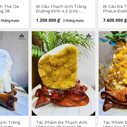
h Thể Da
Bi Cầu Thạch Anh Trắng
Bi Cầu Đá 
ng 38
Đường Kính 4,3 (cm) -
PhaLe Đườn
- 10,2kg
108gr
Đế Gỗ Hươ
30 (cm) - 1,
1.200.000
₫
7.400.000
₫
2 tháng trước
2 tháng trước
Anh Trắng
Tác Phẩm Đá Thạch Anh
Tác Phẩm 