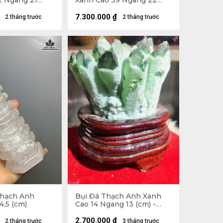
2 Ngang 21
Xanh Cao 39 Ngang 22
(cm) - Cả Đế Cao 56 -
19,5kg
7.300.000
₫
2 tháng trước
2 tháng trước
Thạch Anh
Bụi Đá Thạch Anh Xanh
4,5 (cm)
Cao 14 Ngang 13 (cm) -
1,3kg
2.700.000
₫
2 tháng trước
3 tháng trước