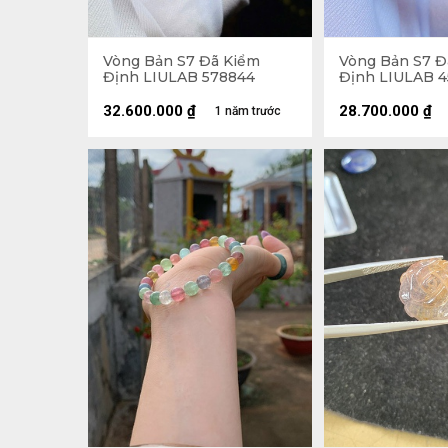
Vòng Bản S7 Đã Kiểm
Vòng Bản S7 Đ
Định LIULAB 578844
Định LIULAB 
32.600.000
₫
28.700.000
₫
1 năm trước