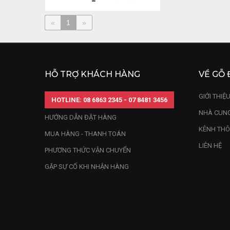
«
1
»
HỖ TRỢ KHÁCH HÀNG
VỀ GỖ 
GIỚI THIỆ
HOTLINE: 08 6863 2345 - 07 8481 3456
NHÀ CUNG
HƯỚNG DẪN ĐẶT HÀNG
KÊNH THÔ
MUA HÀNG - THANH TOÁN
LIÊN HỆ
PHƯƠNG THỨC VẬN CHUYỂN
GẶP SỰ CỐ KHI NHẬN HÀNG