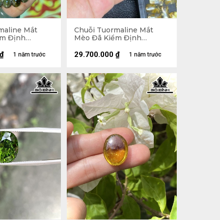
maline Mắt
Chuỗi Tuormaline Mắt
ểm Định
Mèo Đã Kiểm Định
5237
LIULAB 287444
₫
29.700.000
₫
1 năm trước
1 năm trước