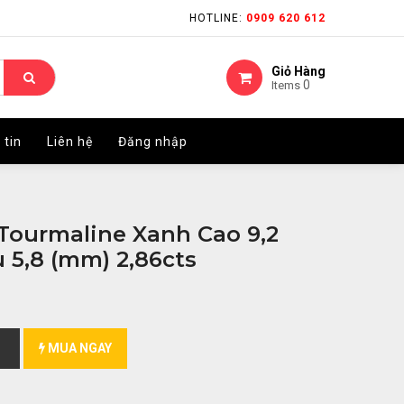
HOTLINE:
HOTLINE:
0909 620 612
0909 620 612
Giỏ Hàng
Giỏ Hàng
0
0
Items
Items
 tin
 tin
Liên hệ
Liên hệ
Đăng nhập
Đăng nhập
Tourmaline Xanh Cao 9,2
 5,8 (mm) 2,86cts
MUA NGAY