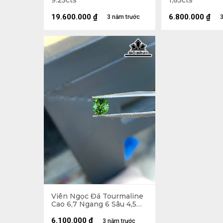
9.25cts
1,85cts
19.600.000
₫
6.800.000
₫
3 năm trước
3
Viên Ngọc Đá Tourmaline
Cao 6,7 Ngang 6 Sâu 4,5
(mm) 1,11cts
6.100.000
₫
3 năm trước