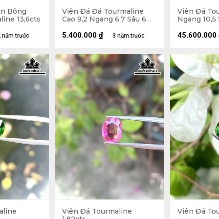
ền Bông
Viên Đá Đá Tourmaline
Viên Đá Tou
ine 13,6cts
Cao 9,2 Ngang 6,7 Sâu 6
Ngang 10,5
(mm) 2,4cts
6,78gr
5.400.000
₫
45.600.000
 năm trước
3 năm trước
aline
Viên Đá Tourmaline
Viên Đá Tou