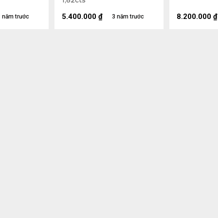
1,82cts
5.400.000
₫
8.200.000
₫
 năm trước
3 năm trước