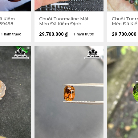
ã Kiểm
Chuỗi Tuormaline Mắt
Chuỗi Tuor
459498
Mèo Đã Kiểm Định
Mèo Đã Ki
LIULAB 676343
LIULAB 53
29.700.000
₫
29.700.000
1 năm trước
1 năm trước