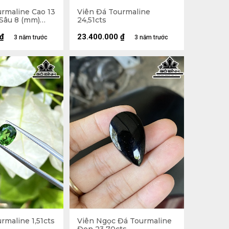
rmaline Cao 13
Viên Đá Tourmaline
 Sâu 8 (mm)
24,51cts
₫
23.400.000
₫
3 năm trước
3 năm trước
rmaline 1,51cts
Viên Ngọc Đá Tourmaline