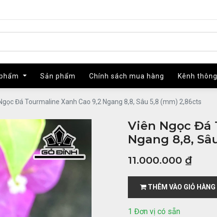
 phẩm
 phẩm
Sản phẩm
Sản phẩm
Chính sách mua hàng
Chính sách mua hàng
Kênh thông
Kênh thông
Ngọc Đá Tourmaline Xanh Cao 9,2 Ngang 8,8, Sâu 5,8 (mm) 2,86cts
Viên Ngọc Đá 
Ngang 8,8, Sâu
11.000.000
₫
THÊM VÀO GIỎ HÀNG
1 Đơn vị có sẵn