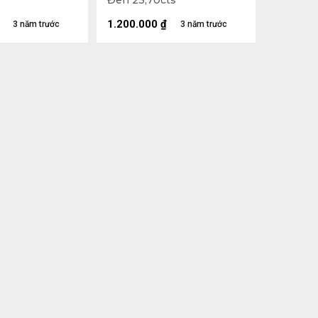
Đen 23,70cts
1.200.000
₫
3 năm trước
3 năm trước