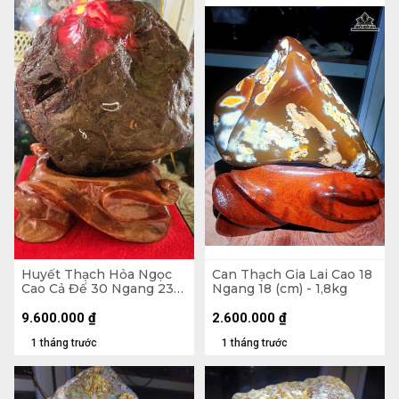
Huyết Thạch Hỏa Ngọc
Can Thạch Gia Lai Cao 18
Cao Cả Đế 30 Ngang 23
Ngang 18 (cm) - 1,8kg
(cm) - 7,5kg - Riêng Đá
6,4kg
9.600.000
₫
2.600.000
₫
1 tháng trước
1 tháng trước