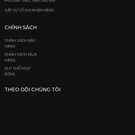
PHƯƠNG THỨC VẬN CHUYỂN
GẶP SỰ CỐ KHI NHẬN HÀNG
CHÍNH SÁCH
CHÍNH SÁCH BẢO
HÀNH
CHÍNH SÁCH MUA
HÀNG
QUY CHẾ HOẠT
ĐỘNG
THEO DÕI CHÚNG TÔI