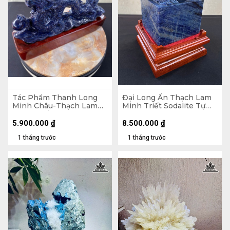
Tác Phẩm Thanh Long
Đại Long Ấn Thạch Lam
Minh Châu-Thạch Lam
Minh Triết Sodalite Tự
Minh Triết Sodalite Tự
Nhiên 6kg
Nhiên - Tượng đá 3,35kg
5.900.000
₫
8.500.000
₫
35,5x17x9 (cm ) - Riêng
1 tháng trước
1 tháng trước
Đế đế 4,75kg 21,5x35x12
(cm)