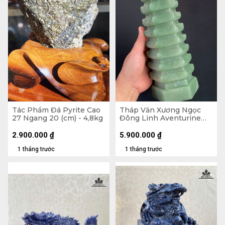
Tác Phẩm Đá Pyrite Cao
Tháp Văn Xương Ngọc
27 Ngang 20 (cm) - 4,8kg
Đông Linh Aventurine
9Tầng 2,57kg - Cao 28,8 x
Ngang 10,3 x Dày 9 (cm)
2.900.000
₫
5.900.000
₫
1 tháng trước
1 tháng trước