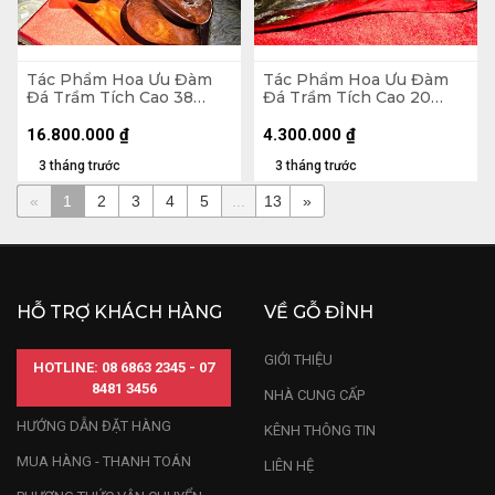
Tác Phẩm Hoa Ưu Đàm
Tác Phẩm Hoa Ưu Đàm
Đá Trầm Tích Cao 38
Đá Trầm Tích Cao 20
Ngang 34 (cm) - 12,7kg
Ngang 25 (cm) - 4,2kg
16.800.000
₫
4.300.000
₫
3 tháng trước
3 tháng trước
«
1
2
3
4
5
...
13
»
HỖ TRỢ KHÁCH HÀNG
VỀ GỖ ĐỈNH
GIỚI THIỆU
HOTLINE: 08 6863 2345 - 07
8481 3456
NHÀ CUNG CẤP
HƯỚNG DẪN ĐẶT HÀNG
KÊNH THÔNG TIN
MUA HÀNG - THANH TOÁN
LIÊN HỆ