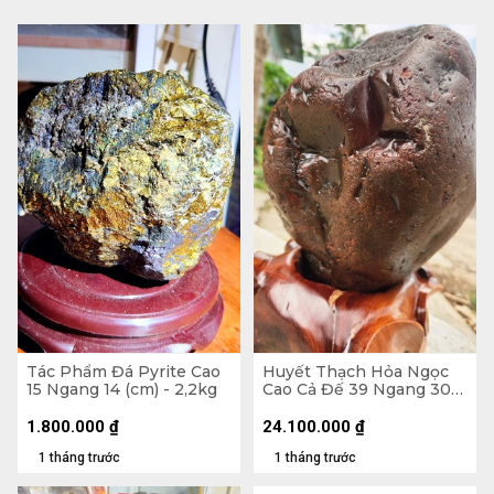
Tác Phẩm Đá Pyrite Cao
Huyết Thạch Hỏa Ngọc
15 Ngang 14 (cm) - 2,2kg
Cao Cả Đế 39 Ngang 30
(cm) - 20,5kg - Riêng Đá
17,5kg
1.800.000
₫
24.100.000
₫
1 tháng trước
1 tháng trước