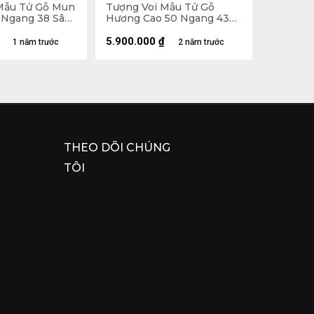
Mẫu Tử Gỗ Mun
Tượng Voi Mẫu Tử Gỗ
 Ngang 38 Sâu
Hương Cao 50 Ngang 43
ả Kỷ Cao 33
Sâu 22 (cm)
5.900.000
₫
1 năm trước
2 năm trước
THEO DÕI CHÚNG
TÔI