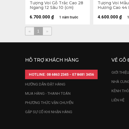
Tượng Voi Gỗ Trắc Cao 28
Tượng Voi Mẫu
Ngang 12 Sâu 10 (cm)
Hương Cao 44 
Sâu 20 (cm)
6.700.000
₫
4.600.000
₫
1 năm trước
1
«
1
»
HỖ TRỢ KHÁCH HÀNG
VỀ GỖ 
GIỚI THIỆ
HOTLINE: 08 6863 2345 - 07 8481 3456
NHÀ CUNG
HƯỚNG DẪN ĐẶT HÀNG
KÊNH THÔ
MUA HÀNG - THANH TOÁN
LIÊN HỆ
PHƯƠNG THỨC VẬN CHUYỂN
GẶP SỰ CỐ KHI NHẬN HÀNG