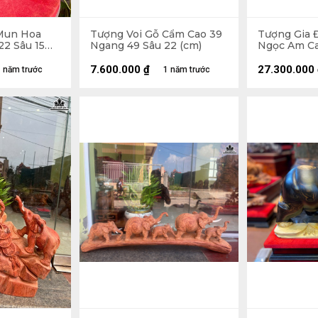
Mun Hoa
Tượng Voi Gỗ Cẩm Cao 39
Tượng Gia 
22 Sâu 15
Ngang 49 Sâu 22 (cm)
Ngọc Am Ca
100 Sâu 33 
Cao 103 ( c
7.600.000
₫
27.300.000
 năm trước
1 năm trước