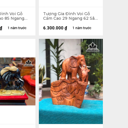
Đình Voi Gỗ
Tượng Gia Đình Voi Gỗ
o 85 Ngang
Cẩm Cao 29 Ngang 62 Sâu
(cm) - Cả Kỷ
16 (cm)
m)
₫
6.300.000
₫
1 năm trước
1 năm trước