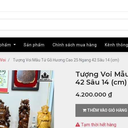
 phẩm
 phẩm
Sản phẩm
Sản phẩm
Chính sách mua hàng
Chính sách mua hàng
Kênh thông
Kênh thông
Voi
Tượng Voi Mẫu Tử Gỗ Hương Cao 25 Ngang 42 Sâu 14 (cm)
Tượng Voi Mẫ
42 Sâu 14 (cm)
4.200.000
₫
THÊM VÀO GIỎ HÀNG
Tạm thời hết hàng