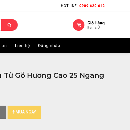
HOTLINE:
HOTLINE:
0909 620 612
0909 620 612
Giỏ Hàng
Giỏ Hàng
0
0
Items
Items
 tin
 tin
Liên hệ
Liên hệ
Đăng nhập
Đăng nhập
u Tử Gỗ Hương Cao 25 Ngang
MUA NGAY