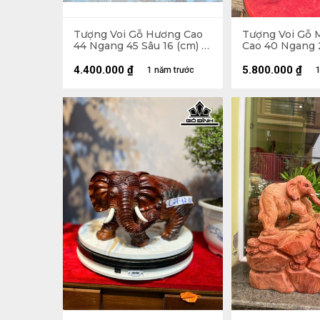
Tượng Voi Gỗ Hương Cao
Tượng Voi Gỗ 
44 Ngang 45 Sâu 16 (cm) -
Cao 40 Ngang 
15kg
(cm)
4.400.000
₫
5.800.000
₫
1 năm trước
1