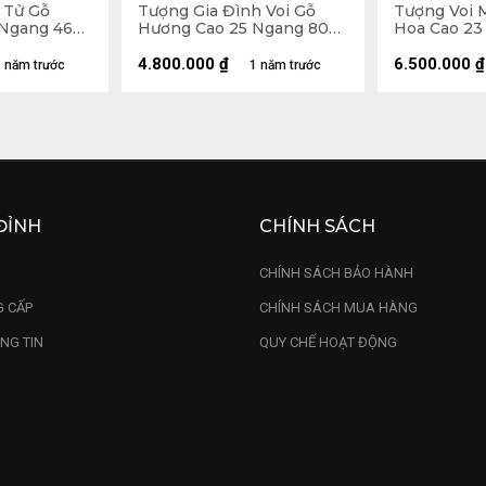
 Tử Gỗ
Tượng Gia Đình Voi Gỗ
Tượng Voi 
Ngang 46
Hương Cao 25 Ngang 80
Hoa Cao 23
Sâu 14 (cm)
16 (cm) - C
4.800.000
₫
6.500.000
₫
 năm trước
1 năm trước
ĐỈNH
CHÍNH SÁCH
U
CHÍNH SÁCH BẢO HÀNH
 CẤP
CHÍNH SÁCH MUA HÀNG
NG TIN
QUY CHẾ HOẠT ĐỘNG