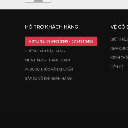
HỖ TRỢ KHÁCH HÀNG
VỀ GỖ 
GIỚI THIỆ
HOTLINE: 08 6863 2345 - 07 8481 3456
NHÀ CUNG
HƯỚNG DẪN ĐẶT HÀNG
KÊNH THÔ
MUA HÀNG - THANH TOÁN
LIÊN HỆ
PHƯƠNG THỨC VẬN CHUYỂN
GẶP SỰ CỐ KHI NHẬN HÀNG