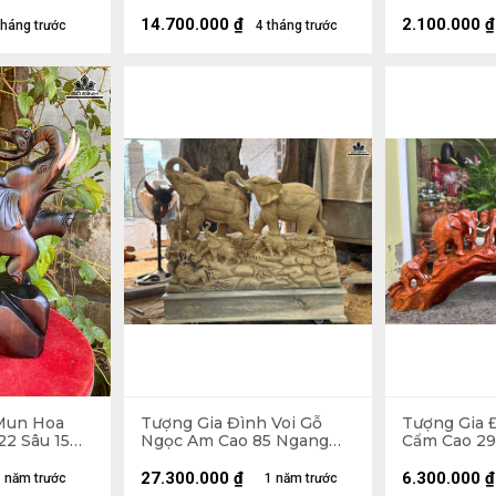
15 (cm)
14.700.000
₫
2.100.000
₫
tháng trước
4 tháng trước
Mun Hoa
Tượng Gia Đình Voi Gỗ
Tượng Gia 
22 Sâu 15
Ngọc Am Cao 85 Ngang
Cẩm Cao 29
100 Sâu 33 (cm) - Cả Kỷ
16 (cm)
Cao 103 ( cm)
27.300.000
₫
6.300.000
₫
 năm trước
1 năm trước