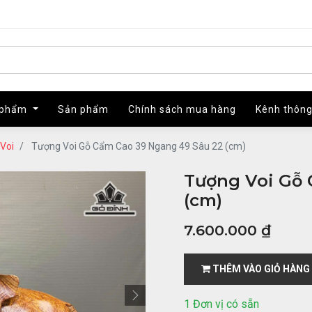
 phẩm
 phẩm
Sản phẩm
Sản phẩm
Chính sách mua hàng
Chính sách mua hàng
Kênh thông
Kênh thông
Voi
Tượng Voi Gỗ Cẩm Cao 39 Ngang 49 Sâu 22 (cm)
Tượng Voi Gỗ 
(cm)
7.600.000
₫
THÊM VÀO GIỎ HÀNG
1 Đơn vị có sẵn