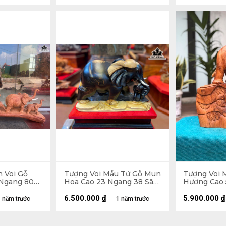
h Voi Gỗ
Tượng Voi Mẫu Tử Gỗ Mun
Tượng Voi 
Ngang 80
Hoa Cao 23 Ngang 38 Sâu
Hương Cao 
16 (cm) - Cả Kỷ Cao 33
Sâu 22 (cm)
6.500.000
₫
5.900.000
₫
 năm trước
1 năm trước