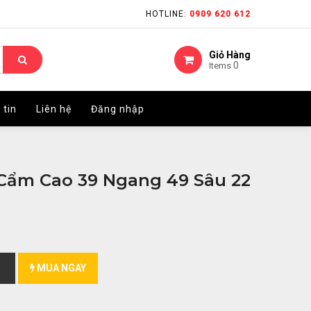
HOTLINE:
HOTLINE:
0909 620 612
0909 620 612
Giỏ Hàng
Giỏ Hàng
0
0
Items
Items
 tin
 tin
Liên hệ
Liên hệ
Đăng nhập
Đăng nhập
Cẩm Cao 39 Ngang 49 Sâu 22
MUA NGAY