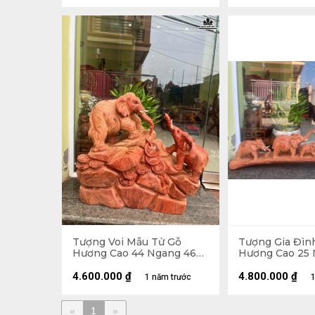
Tượng Voi Mẫu Tử Gỗ
Tượng Gia Đìn
Hương Cao 44 Ngang 46
Hương Cao 25 
Sâu 20 (cm)
Sâu 14 (cm)
4.600.000
₫
4.800.000
₫
1 năm trước
1
«
1
»