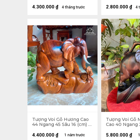
Sâu 18 (cm) - 17kg
(cm)
4.300.000
₫
2.800.000
₫
4 tháng trước
4 
Tượng Voi Gỗ Hương Cao
Tượng Voi Gỗ 
44 Ngang 45 Sâu 16 (cm) -
Cao 40 Ngang 
15kg
(cm)
4.400.000
₫
5.800.000
₫
1 năm trước
1