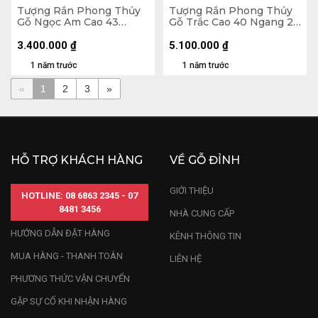
Tượng Rắn Phong Thủy
Tượng Rắn Phong Thủy
Gỗ Ngọc Am Cao 43
Gỗ Trắc Cao 40 Ngang 21
Ngang 28 Sâu 22 (cm)
Sâu 18 (cm)
3.400.000
₫
5.100.000
₫
1 năm trước
1 năm trước
«
1
2
3
»
HỖ TRỢ KHÁCH HÀNG
VỀ GỖ ĐỈNH
GIỚI THIỆU
HOTLINE: 08 6863 2345 - 07
8481 3456
NHÀ CUNG CẤP
HƯỚNG DẪN ĐẶT HÀNG
KÊNH THÔNG TIN
MUA HÀNG - THANH TOÁN
LIÊN HỆ
PHƯƠNG THỨC VẬN CHUYỂN
GẶP SỰ CỐ KHI NHẬN HÀNG