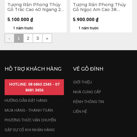
Tượng Rắn Phong Thủy
Tượng Rắn Phong Thủy
Gỗ Trắc Cao 40 Ngang 21
Gỗ Ngọc Am Cao 38
Sâu 18 (cm)
Ngang 39 Sâu 39 (cm) -
15kg
5.100.000
₫
5.900.000
₫
1 năm trước
1 năm trước
«
1
2
3
»
HỖ TRỢ KHÁCH HÀNG
VỀ GỖ ĐỈNH
GIỚI THIỆU
HOTLINE: 08 6863 2345 - 07
8481 3456
NHÀ CUNG CẤP
HƯỚNG DẪN ĐẶT HÀNG
KÊNH THÔNG TIN
MUA HÀNG - THANH TOÁN
LIÊN HỆ
PHƯƠNG THỨC VẬN CHUYỂN
GẶP SỰ CỐ KHI NHẬN HÀNG