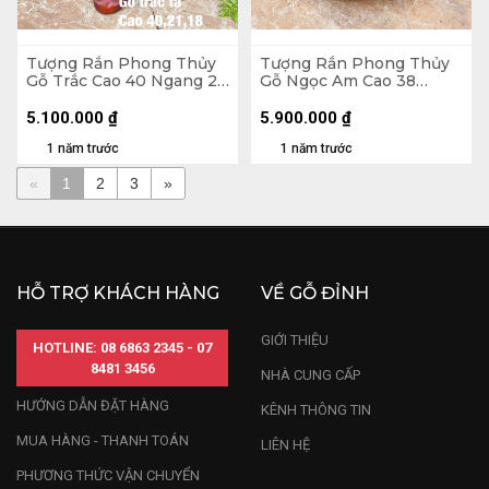
Tượng Rắn Phong Thủy
Tượng Rắn Phong Thủy
Gỗ Trắc Cao 40 Ngang 21
Gỗ Ngọc Am Cao 38
Sâu 18 (cm)
Ngang 39 Sâu 39 (cm) -
15kg
5.100.000
₫
5.900.000
₫
1 năm trước
1 năm trước
«
1
2
3
»
HỖ TRỢ KHÁCH HÀNG
VỀ GỖ ĐỈNH
GIỚI THIỆU
HOTLINE: 08 6863 2345 - 07
8481 3456
NHÀ CUNG CẤP
HƯỚNG DẪN ĐẶT HÀNG
KÊNH THÔNG TIN
MUA HÀNG - THANH TOÁN
LIÊN HỆ
PHƯƠNG THỨC VẬN CHUYỂN