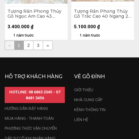
Tượng Rắn Phong Thủy
Tượng Rắn Phong Thủy
Gỗ Ngọc Am Cao 43
Gỗ Trắc Cao 40 Ngang 21
Ngang 28 Sâu 22 (cm)
Sâu 18 (cm)
3.400.000
₫
5.100.000
₫
1 năm trước
1 năm trước
«
1
2
3
»
HỖ TRỢ KHÁCH HÀNG
VỀ GỖ ĐỈNH
GIỚI THIỆU
HOTLINE: 08 6863 2345 - 07
8481 3456
NHÀ CUNG CẤP
HƯỚNG DẪN ĐẶT HÀNG
KÊNH THÔNG TIN
MUA HÀNG - THANH TOÁN
LIÊN HỆ
PHƯƠNG THỨC VẬN CHUYỂN
GẶP SỰ CỐ KHI NHẬN HÀNG