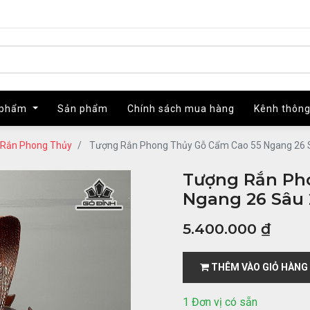
 phẩm
 phẩm
Sản phẩm
Sản phẩm
Chính sách mua hàng
Chính sách mua hàng
Kênh thông
Kênh thông
Rắn Phong Thủy
Tượng Rắn Phong Thủy Gỗ Cẩm Cao 55 Ngang 26 
Tượng Rắn Ph
Ngang 26 Sâu 
5.400.000
₫
THÊM VÀO GIỎ HÀNG
1 Đơn vị có sẵn