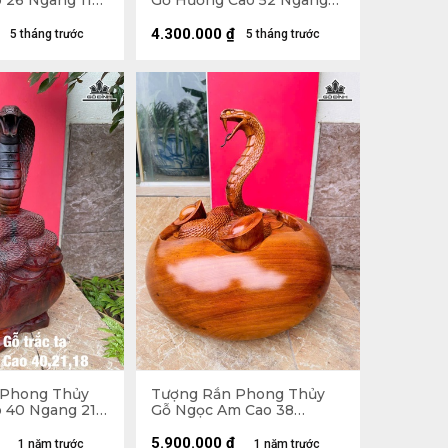
 26 Ngang 11
Gỗ Hương Cao 52 Ngang
24 Sâu 18 (cm) - 6kg
4.300.000
₫
5 tháng trước
5 tháng trước
 Phong Thủy
Tượng Rắn Phong Thủy
o 40 Ngang 21
Gỗ Ngọc Am Cao 38
Ngang 39 Sâu 39 (cm) -
15kg
5.900.000
₫
1 năm trước
1 năm trước