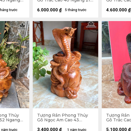
 43 Ngang
Gỗ Trắc Cao 40 Ngang 21
Gỗ Trắc Cao
Sâu 18 (cm)
Sâu 12 (cm)
6.000.000
₫
4.600.000
₫
tháng trước
5 tháng trước
ong Thủy
Tượng Rắn Phong Thủy
Tượng Rắn
 52 Ngang
Gỗ Ngọc Am Cao 43
Gỗ Trắc Ca
Ngang 28 Sâu 22 (cm)
Sâu 18 (cm)
3.400.000
₫
5.100.000
₫
 năm trước
1 năm trước