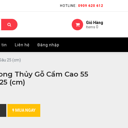
HOTLINE:
HOTLINE:
0909 620 612
0909 620 612
Giỏ Hàng
Giỏ Hàng
0
0
Items
Items
 tin
 tin
Liên hệ
Liên hệ
Đăng nhập
Đăng nhập
Sâu 25 (cm)
ong Thủy Gỗ Cẩm Cao 55
25 (cm)
MUA NGAY