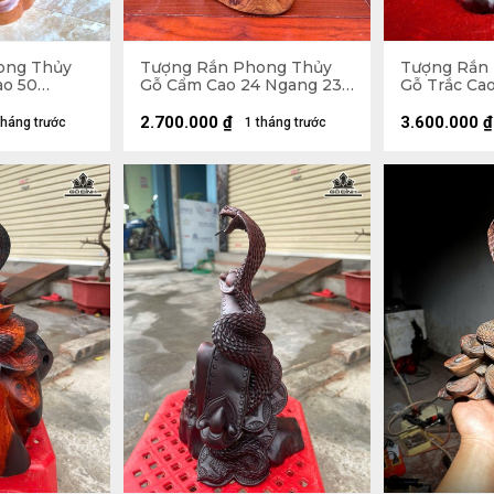
ong Thủy
Tượng Rắn Phong Thủy
Tượng Rắn
ao 50
Gỗ Cẩm Cao 24 Ngang 23
Gỗ Trắc Ca
20 (cm)
Sâu 15 (cm)
Sâu 17 (cm)
2.700.000
₫
3.600.000
₫
tháng trước
1 tháng trước