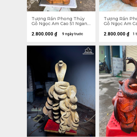
Tượng Rắn Phong Thủy
Tượng Rắn Ph
Gỗ Ngọc Am Cao 51 Ngang
Gỗ Ngọc Am C
25 Sâu 18 (cm)
Ngang 23 Sâu 
2.800.000
₫
2.800.000
₫
9 ngày trước
1 