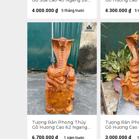
Gỗ Sưa Cao 40 Ngang 26
Gỗ Hương Cao
Sâu 19 (cm)
39 Sâu 23 (cm)
4.000.000
₫
4.300.000
₫
5 tháng trước
5 
Tượng Rắn Phong Thủy
Tượng Rắn Ph
Gỗ Hương Cao 62 Ngang
Gỗ Hương Cao
25 Sâu 20 (cm)
29 Sâu 29 (cm)
6.700.000
₫
3.000.000
₫
1 năm trước
1