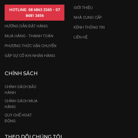
GIỚI THIỆU
HOTLINE: 08 6863 2345 - 07
8481 3456
NHÀ CUNG CẤP
HƯỚNG DẪN ĐẶT HÀNG
KÊNH THÔNG TIN
MUA HÀNG - THANH TOÁN
LIÊN HỆ
PHƯƠNG THỨC VẬN CHUYỂN
GẶP SỰ CỐ KHI NHẬN HÀNG
CHÍNH SÁCH
CHÍNH SÁCH BẢO
HÀNH
CHÍNH SÁCH MUA
HÀNG
QUY CHẾ HOẠT
ĐỘNG
THEO DÕI CHÚNG TÔI