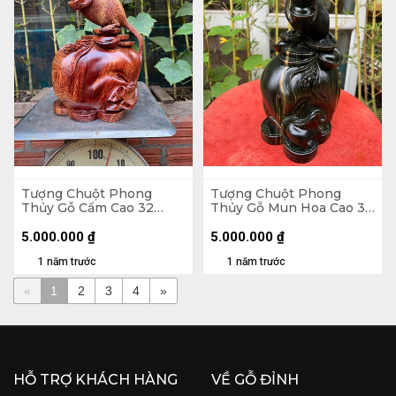
Tượng Chuột Phong
Tượng Chuột Phong
Thủy Gỗ Cẩm Cao 32
Thủy Gỗ Mun Hoa Cao 30
Ngang 22 Sâu 16 (cm)
Ngang 17 Sâu 15 (cm)
5.000.000
₫
5.000.000
₫
1 năm trước
1 năm trước
«
1
2
3
4
»
HỖ TRỢ KHÁCH HÀNG
VỀ GỖ ĐỈNH