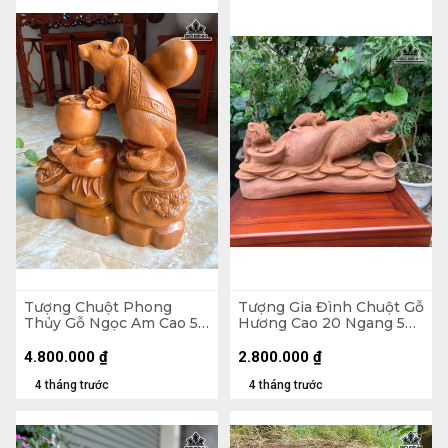
Tượng Chuột Phong
Tượng Gia Đình Chuột Gỗ
Thủy Gỗ Ngọc Am Cao 51
Hương Cao 20 Ngang 50
Ngang 45 Sâu 23 (cm) -
Sâu 12 (cm)
11kg
4.800.000
₫
2.800.000
₫
4 tháng trước
4 tháng trước