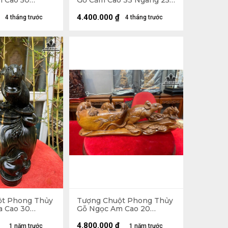
 Cao 50
Gỗ Cẩm Cao 33 Ngang 25
âu 20 (cm)
Sâu 17 (cm)
4.400.000
₫
4 tháng trước
4 tháng trước
ột Phong Thủy
Tượng Chuột Phong Thủy
 Cao 30
Gỗ Ngọc Am Cao 20
u 15 (cm)
Ngang 55 Sâu 12 (cm)
4.800.000
₫
1 năm trước
1 năm trước