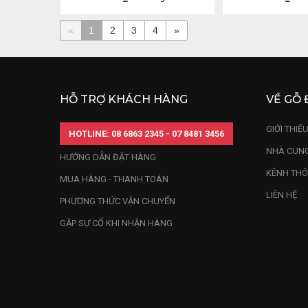
«
1
2
3
4
»
HỖ TRỢ KHÁCH HÀNG
VỀ GỖ 
GIỚI THIỆ
HOTLINE: 08 6863 2345 - 07 8481 3456
NHÀ CUNG
HƯỚNG DẪN ĐẶT HÀNG
KÊNH THÔ
MUA HÀNG - THANH TOÁN
LIÊN HỆ
PHƯƠNG THỨC VẬN CHUYỂN
GẶP SỰ CỐ KHI NHẬN HÀNG