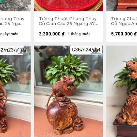
Phong Thủy
Tượng Chuột Phong Thủy
Tượng Chu
ao 25 Ngang
Gỗ Cẩm Cao 26 Ngang 37
Gỗ Ngọc Am
Sâu 23 (cm)
Ngang 26 S
3.300.000
₫
5.700.000
₫
 ngày trước
1 tháng trước