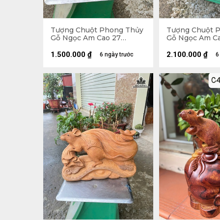
Tượng Chuột Phong Thủy
Tượng Chuột 
Gỗ Ngọc Am Cao 27
Gỗ Ngọc Am C
Ngang 24 Sâu 14 (cm)
41 Sâu 15 (cm)
1.500.000
₫
2.100.000
₫
6 ngày trước
6