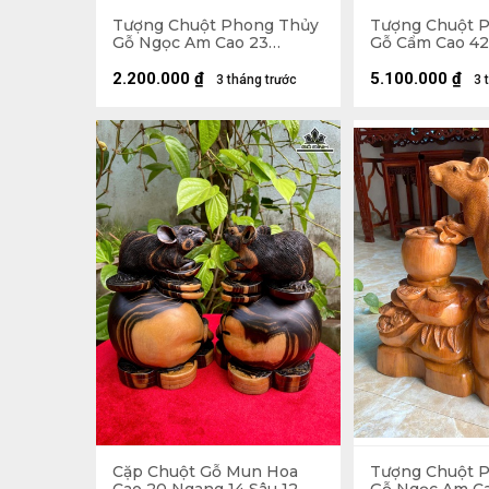
Tượng Chuột Phong Thủy
Tượng Chuột 
Gỗ Ngọc Am Cao 23
Gỗ Cẩm Cao 42
Ngang 40 Sâu 15 (cm)
Sâu 17 (cm)
2.200.000
₫
5.100.000
₫
3 tháng trước
3 
Cặp Chuột Gỗ Mun Hoa
Tượng Chuột 