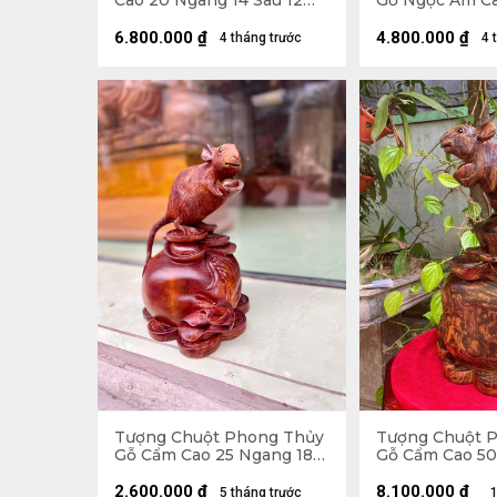
Cao 20 Ngang 14 Sâu 12
Gỗ Ngọc Am Ca
(cm)
45 Sâu 23 (cm) 
6.800.000
₫
4.800.000
₫
4 tháng trước
4 
Tượng Chuột Phong Thủy
Tượng Chuột 
Gỗ Cẩm Cao 25 Ngang 18
Gỗ Cẩm Cao 50
Sâu 16 (cm)
Sâu 23 (cm)
2.600.000
₫
8.100.000
₫
5 tháng trước
1