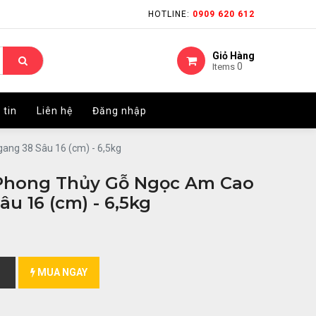
HOTLINE:
HOTLINE:
0909 620 612
0909 620 612
Giỏ Hàng
Giỏ Hàng
0
0
Items
Items
 tin
 tin
Liên hệ
Liên hệ
Đăng nhập
Đăng nhập
ng 38 Sâu 16 (cm) - 6,5kg
Phong Thủy Gỗ Ngọc Am Cao
u 16 (cm) - 6,5kg
MUA NGAY