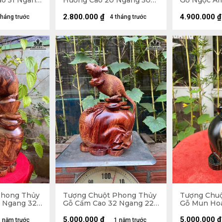
o 51 Ngang
Hương Cao 20 Ngang 50
Gỗ Ngọc Am
- 11kg
Sâu 12 (cm)
Ngang 32 S
2.800.000
₫
4.900.000
₫
tháng trước
4 tháng trước
Phong Thủy
Tượng Chuột Phong Thủy
Tượng Chu
 Ngang 32
Gỗ Cẩm Cao 32 Ngang 22
Gỗ Mun Hoa
Sâu 16 (cm)
Ngang 17 Sâ
5.000.000
₫
5.000.000
₫
 năm trước
1 năm trước