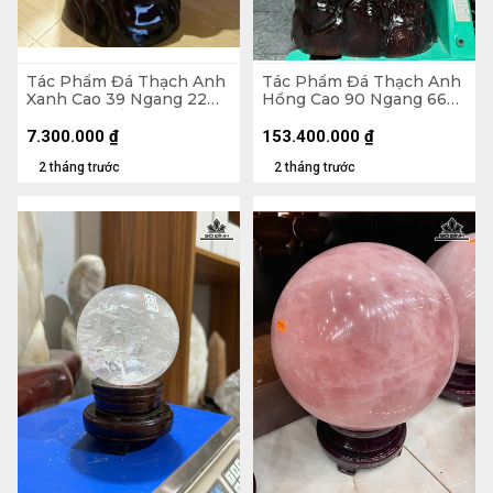
Tác Phẩm Đá Thạch Anh
Tác Phẩm Đá Thạch Anh
Xanh Cao 39 Ngang 22
Hồng Cao 90 Ngang 66
(cm) - Cả Đế Cao 56 -
Sâu 39 (cm) - Cả Đế Cao
19,5kg
142 - 293kg
7.300.000
₫
153.400.000
₫
2 tháng trước
2 tháng trước