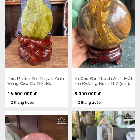
Tác Phẩm Đá Thạch Anh
Bi Cầu Đá Thạch Anh Mắt
Vàng Cao Cả Đế 36
Hổ Đường Kính 11,2 (cm) -
Ngang 18 Sâu 12 (cm) -
2,27kg
Cao Riêng Đá 25 (cm) -
16.600.000
₫
3.000.000
₫
6,8kg
2 tháng trước
2 tháng trước