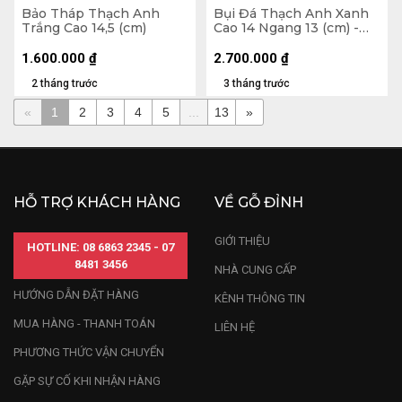
Bảo Tháp Thạch Anh
Bụi Đá Thạch Anh Xanh
Trắng Cao 14,5 (cm)
Cao 14 Ngang 13 (cm) -
1,3kg
1.600.000
₫
2.700.000
₫
2 tháng trước
3 tháng trước
«
1
2
3
4
5
...
13
»
HỖ TRỢ KHÁCH HÀNG
VỀ GỖ ĐỈNH
GIỚI THIỆU
HOTLINE: 08 6863 2345 - 07
8481 3456
NHÀ CUNG CẤP
HƯỚNG DẪN ĐẶT HÀNG
KÊNH THÔNG TIN
MUA HÀNG - THANH TOÁN
LIÊN HỆ
PHƯƠNG THỨC VẬN CHUYỂN
GẶP SỰ CỐ KHI NHẬN HÀNG