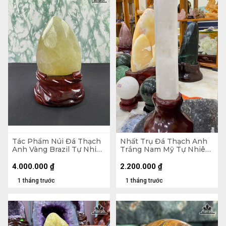
Tác Phẩm Núi Đá Thạch
Nhất Trụ Đá Thạch Anh
Anh Vàng Brazil Tự Nhiên
Trắng Nam Mỹ Tự Nhiên
- Núi 20,5x15,5x11 (cm) -
2kg - KT 26 x 6,5 x 5,2
Riêng Đế 5,55kg -
(cm) - Lên Đế 41,5 x 15,8 x
4.000.000
₫
2.200.000
₫
28,6x19,5x15 (cm)
15 (cm)
1 tháng trước
1 tháng trước