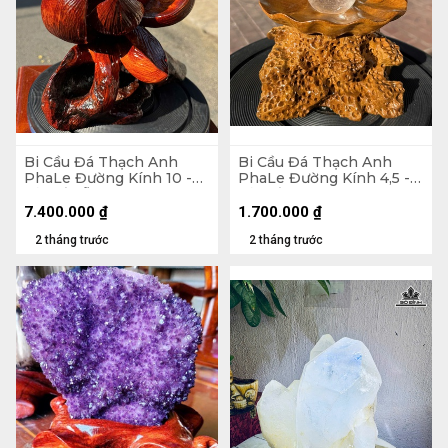
Bi Cầu Đá Thạch Anh
Bi Cầu Đá Thạch Anh
PhaLe Đường Kính 10 -
PhaLe Đường Kính 4,5 -
Cả Đế Gỗ Hương 27
Cả Đế 17 Ngang 11,4 (cm)
Ngang 30 (cm) - 1,48kg
7.400.000
₫
1.700.000
₫
2 tháng trước
2 tháng trước