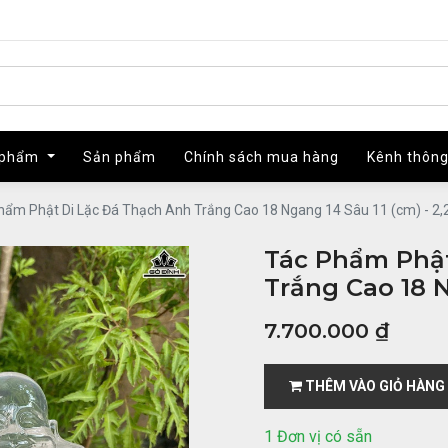
 phẩm
 phẩm
Sản phẩm
Sản phẩm
Chính sách mua hàng
Chính sách mua hàng
Kênh thông
Kênh thông
hẩm Phật Di Lặc Đá Thạch Anh Trắng Cao 18 Ngang 14 Sâu 11 (cm) - 2,
Tác Phẩm Phật
Trắng Cao 18 N
7.700.000
₫
THÊM VÀO GIỎ HÀNG
1 Đơn vị có sẵn