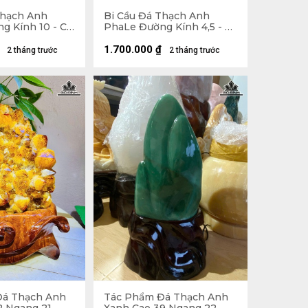
Thạch Anh
Bi Cầu Đá Thạch Anh
g Kính 10 - Cả
PhaLe Đường Kính 4,5 - Cả
ng 27 Ngang
Đế 17 Ngang 11,4 (cm)
48kg
1.700.000
₫
2 tháng trước
2 tháng trước
Đá Thạch Anh
Tác Phẩm Đá Thạch Anh