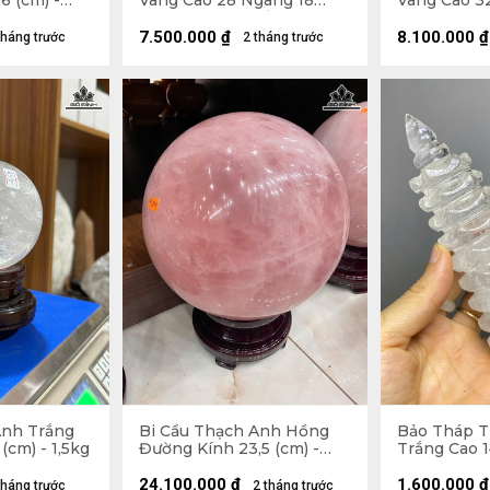
6 (cm) -
Vàng Cao 28 Ngang 18
Vàng Cao 3
(cm) - 6kg Cả Đế
(cm) - 6,1kg
7.500.000
₫
8.100.000
₫
tháng trước
2 tháng trước
Anh Trắng
Bi Cầu Thạch Anh Hồng
Bảo Tháp 
(cm) - 1,5kg
Đường Kính 23,5 (cm) -
Trắng Cao 1
24,4kg
24.100.000
₫
1.600.000
₫
tháng trước
2 tháng trước