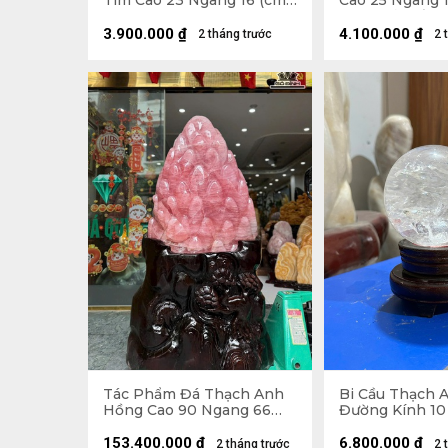
Tím Cao 23 Ngang 16 (cm)
Cao 25 Ngang 1
- 2,5kg
6,2kg Cả Đế
3.900.000
₫
4.100.000
₫
2 tháng trước
2 
Tác Phẩm Đá Thạch Anh
Bi Cầu Thạch 
Hồng Cao 90 Ngang 66
Đường Kính 10 
Sâu 39 (cm) - Cả Đế Cao
142 - 293kg
153.400.000
₫
6.800.000
₫
2 tháng trước
2 