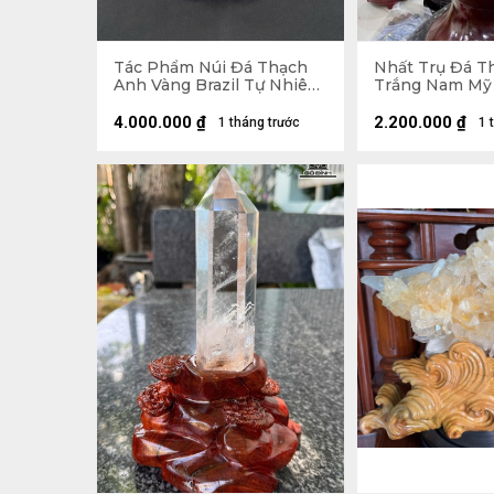
Tác Phẩm Núi Đá Thạch
Nhất Trụ Đá T
Anh Vàng Brazil Tự Nhiên
Trắng Nam Mỹ
- Núi 20,5x15,5x11 (cm) -
2kg - KT 26 x 6,
Riêng Đế 5,55kg -
- Lên Đế 41,5 x 15,8 x 15
4.000.000
₫
2.200.000
₫
1 tháng trước
1 
28,6x19,5x15 (cm)
(cm)