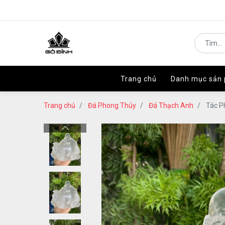
Trang chủ
Trang chủ
Danh mục sản
Danh mục sản
Trang chủ
Đá Phong Thủy
Đá Thạch Anh
Tác P