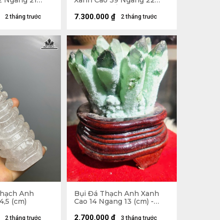
2 Ngang 21
Xanh Cao 39 Ngang 22
(cm) - Cả Đế Cao 56 -
19,5kg
7.300.000
₫
2 tháng trước
2 tháng trước
Thạch Anh
Bụi Đá Thạch Anh Xanh
4,5 (cm)
Cao 14 Ngang 13 (cm) -
1,3kg
2.700.000
₫
2 tháng trước
3 tháng trước