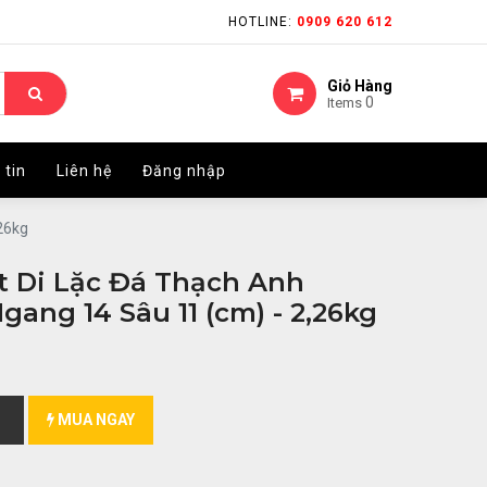
HOTLINE:
HOTLINE:
0909 620 612
0909 620 612
Giỏ Hàng
Giỏ Hàng
0
0
Items
Items
 tin
 tin
Liên hệ
Liên hệ
Đăng nhập
Đăng nhập
26kg
 Di Lặc Đá Thạch Anh
gang 14 Sâu 11 (cm) - 2,26kg
MUA NGAY