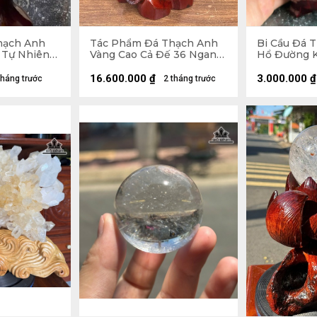
hạch Anh
Tác Phẩm Đá Thạch Anh
Bi Cầu Đá 
 Tự Nhiên
Vàng Cao Cả Đế 36 Ngang
Hổ Đường Kí
5 x 5,2 (cm)
18 Sâu 12 (cm) - Cao Riêng
2,27kg
Đá 25 (cm) - 6,8kg
16.600.000
₫
3.000.000
₫
tháng trước
2 tháng trước