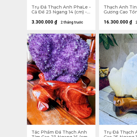
Trụ Đá Thạch Anh PhaLe -
Thạch Anh Tin
Cả Đế 23 Ngang 14 (cm) -
Gương Cao Tổ
902gr
Ngang 42 (cm) 
3.300.000
₫
16.300.000
₫
2 tháng trước
Tác Phẩm Đá Thạch Anh
Trụ Đá Thạch 