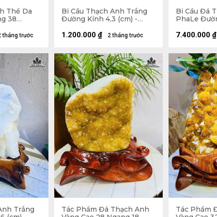
h Thể Da
Bi Cầu Thạch Anh Trắng
Bi Cầu Đá 
ng 38
Đường Kính 4,3 (cm) -
PhaLe Đườn
- 10,2kg
108gr
Đế Gỗ Hươ
30 (cm) - 1,
1.200.000
₫
7.400.000
₫
2 tháng trước
2 tháng trước
Anh Trắng
Tác Phẩm Đá Thạch Anh
Tác Phẩm 