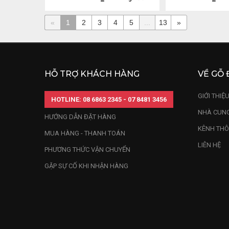
«
1
2
3
4
5
...
13
»
HỖ TRỢ KHÁCH HÀNG
VỀ GỖ 
GIỚI THIỆ
HOTLINE: 08 6863 2345 - 07 8481 3456
NHÀ CUNG
HƯỚNG DẪN ĐẶT HÀNG
KÊNH THÔ
MUA HÀNG - THANH TOÁN
LIÊN HỆ
PHƯƠNG THỨC VẬN CHUYỂN
GẶP SỰ CỐ KHI NHẬN HÀNG