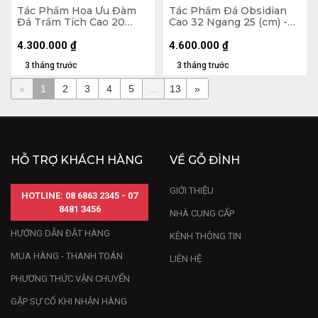
Tác Phẩm Hoa Ưu Đàm
Tác Phẩm Đá Obsidian
Đá Trầm Tích Cao 20
Cao 32 Ngang 25 (cm) -
Ngang 25 (cm) - 4,2kg
8,9kg
4.300.000
₫
4.600.000
₫
3 tháng trước
3 tháng trước
«
1
2
3
4
5
...
13
»
HỖ TRỢ KHÁCH HÀNG
VỀ GỖ ĐỈNH
GIỚI THIỆU
HOTLINE: 08 6863 2345 - 07
8481 3456
NHÀ CUNG CẤP
HƯỚNG DẪN ĐẶT HÀNG
KÊNH THÔNG TIN
MUA HÀNG - THANH TOÁN
LIÊN HỆ
PHƯƠNG THỨC VẬN CHUYỂN
GẶP SỰ CỐ KHI NHẬN HÀNG