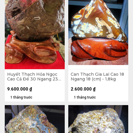
Huyết Thạch Hỏa Ngọc
Can Thạch Gia Lai Cao 18
Cao Cả Đế 30 Ngang 23
Ngang 18 (cm) - 1,8kg
(cm) - 7,5kg - Riêng Đá
6,4kg
9.600.000
₫
2.600.000
₫
1 tháng trước
1 tháng trước