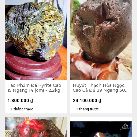
Tác Phẩm Đá Pyrite Cao
Huyết Thạch Hỏa Ngọc
15 Ngang 14 (cm) - 2,2kg
Cao Cả Đế 39 Ngang 30
(cm) - 20,5kg - Riêng Đá
17,5kg
1.800.000
₫
24.100.000
₫
1 tháng trước
1 tháng trước