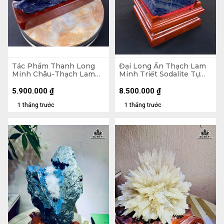
Tác Phẩm Thanh Long
Đại Long Ấn Thạch Lam
Minh Châu-Thạch Lam
Minh Triết Sodalite Tự
Minh Triết Sodalite Tự
Nhiên 6kg
Nhiên - Tượng đá 3,35kg
5.900.000
₫
8.500.000
₫
35,5x17x9 (cm ) - Riêng
1 tháng trước
1 tháng trước
Đế đế 4,75kg 21,5x35x12
(cm)