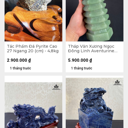
Tác Phẩm Đá Pyrite Cao
Tháp Văn Xương Ngọc
27 Ngang 20 (cm) - 4,8kg
Đông Linh Aventurine
9Tầng 2,57kg - Cao 28,8 x
Ngang 10,3 x Dày 9 (cm)
2.900.000
₫
5.900.000
₫
1 tháng trước
1 tháng trước