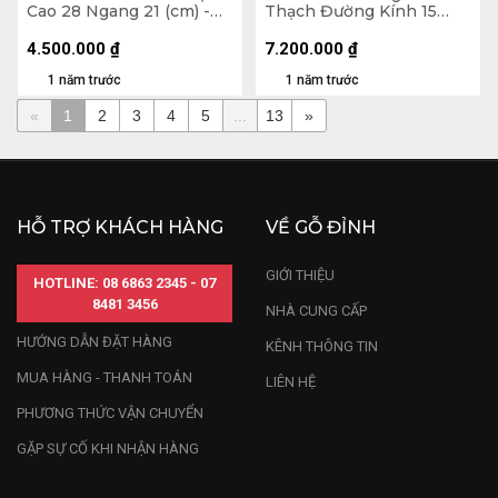
Cao 28 Ngang 21 (cm) -
Thạch Đường Kính 15
8,45kg
(cm) - 4,7kg
4.500.000
₫
7.200.000
₫
1 năm trước
1 năm trước
«
1
2
3
4
5
...
13
»
HỖ TRỢ KHÁCH HÀNG
VỀ GỖ ĐỈNH
GIỚI THIỆU
HOTLINE: 08 6863 2345 - 07
8481 3456
NHÀ CUNG CẤP
HƯỚNG DẪN ĐẶT HÀNG
KÊNH THÔNG TIN
MUA HÀNG - THANH TOÁN
LIÊN HỆ
PHƯƠNG THỨC VẬN CHUYỂN
GẶP SỰ CỐ KHI NHẬN HÀNG