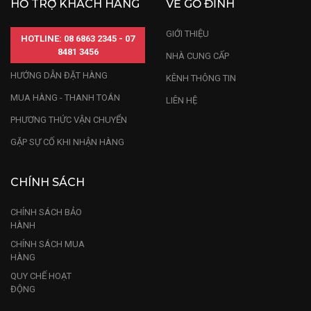
HỖ TRỢ KHÁCH HÀNG
VỀ GỖ ĐỈNH
GIỚI THIỆU
HOTLINE: 08 6863 2345 - 07
8481 3456
NHÀ CUNG CẤP
HƯỚNG DẪN ĐẶT HÀNG
KÊNH THÔNG TIN
MUA HÀNG - THANH TOÁN
LIÊN HỆ
PHƯƠNG THỨC VẬN CHUYỂN
GẶP SỰ CỐ KHI NHẬN HÀNG
CHÍNH SÁCH
CHÍNH SÁCH BẢO
HÀNH
CHÍNH SÁCH MUA
HÀNG
QUY CHẾ HOẠT
ĐỘNG