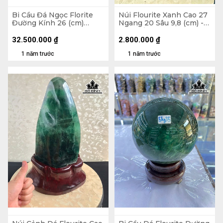
Bi Cầu Đá Ngọc Florite
Núi Flourite Xanh Cao 27
Đường Kính 26 (cm)
Ngang 20 Sâu 9,8 (cm) -
33,8kg
Lên Đế 37 (cm) - 6,88kg
32.500.000
₫
2.800.000
₫
1 năm trước
1 năm trước