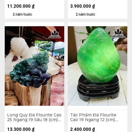
28kg
78 Sâu 11,5 (mm) 110g
11.200.000
₫
3.900.000
₫
2 năm trước
2 năm trước
Long Quy Đá Flourite Cao
Tác Phẩm Đá Flourite
25 Ngang 19 Sâu 18 (cm)
Cao 19 Ngang 12 (cm)
8,1kg
2,3kg
13.300.000
₫
2.400.000
₫