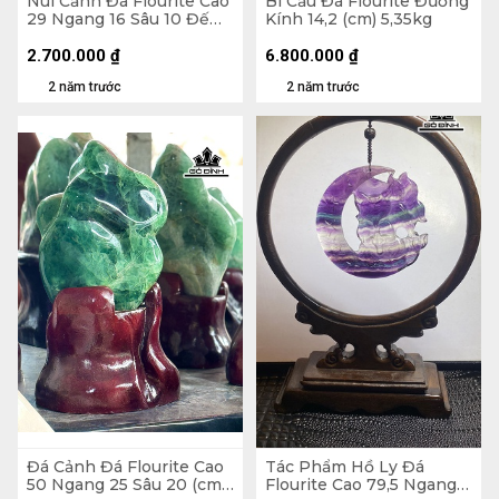
Núi Cảnh Đá Flourite Cao
Bi Cầu Đá Flourite Đường
29 Ngang 16 Sâu 10 Đế
Kính 14,2 (cm) 5,35kg
Cao 7 (cm) 6,35kg
2.700.000
₫
6.800.000
₫
2 năm trước
2 năm trước
Đá Cảnh Đá Flourite Cao
Tác Phẩm Hồ Ly Đá
50 Ngang 25 Sâu 20 (cm)
Flourite Cao 79,5 Ngang