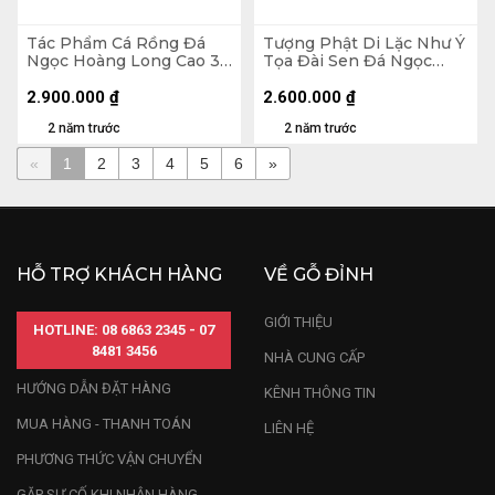
Tác Phẩm Cá Rồng Đá
Tượng Phật Di Lặc Như Ý
Ngọc Hoàng Long Cao 30
Tọa Đài Sen Đá Ngọc
(cm)
Hoàng Long Cao 12
Ngang 20 (cm) 2,3kg
2.900.000
₫
2.600.000
₫
(Chưa Kèm Đế)
2 năm trước
2 năm trước
«
1
2
3
4
5
6
»
HỖ TRỢ KHÁCH HÀNG
VỀ GỖ ĐỈNH
GIỚI THIỆU
HOTLINE: 08 6863 2345 - 07
8481 3456
NHÀ CUNG CẤP
HƯỚNG DẪN ĐẶT HÀNG
KÊNH THÔNG TIN
MUA HÀNG - THANH TOÁN
LIÊN HỆ
PHƯƠNG THỨC VẬN CHUYỂN
GẶP SỰ CỐ KHI NHẬN HÀNG