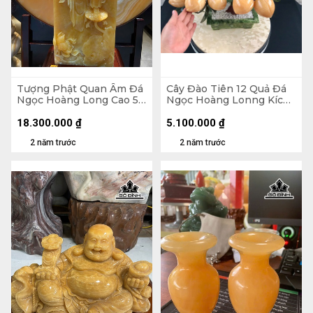
Tượng Phật Quan Âm Đá
Cây Đào Tiên 12 Quả Đá
Ngọc Hoàng Long Cao 54
Ngọc Hoàng Lonng Kích
Ngang 19 (cm) Dày 12
Thước 46x46x12,5 (cm)
(cm)
8,2kg
18.300.000
₫
5.100.000
₫
2 năm trước
2 năm trước