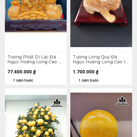
Tượng Phật Di Lặc Đá
Tượng Long Quy Đá
Ngọc Hoàng Long Cao Cả
Ngọc Hoàng Long Cao 16
Đế 116 Ngang 96 - Riêng
Ngang 11 Sâu 10 (cm) -
Tượng Cao 105 Ngang 76
2,25kg
77.400.000
₫
1.700.000
₫
Sâu 18 (cm)
1 năm trước
1 năm trước