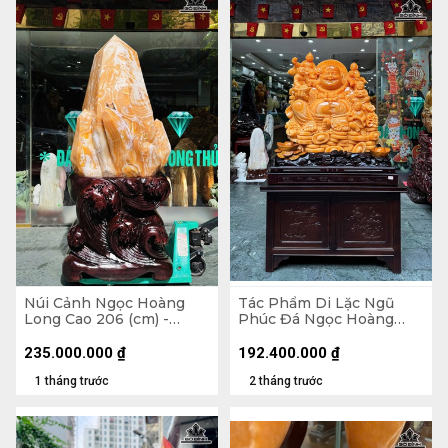
Núi Cảnh Ngọc Hoàng
Tác Phẩm Di Lặc Ngũ
Long Cao 206 (cm) -
Phúc Đá Ngọc Hoàng
795kg
Long - Tượng 95 x 83 x 45
(cm ) - Cả Đế 173 x 107 x
235.000.000
₫
192.400.000
₫
76 (cm)
1 tháng trước
2 tháng trước