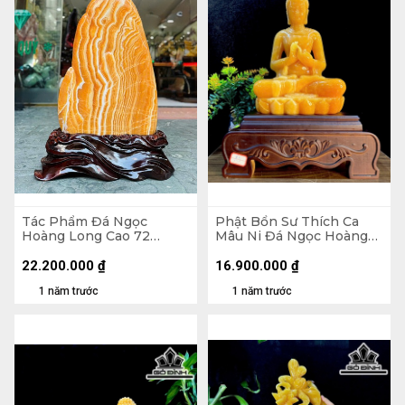
Tác Phẩm Đá Ngọc
Phật Bổn Sư Thích Ca
Hoàng Long Cao 72
Mâu Ni Đá Ngọc Hoàng
Ngang 47 Sâu 9 (cm) -
Long Cao Cả Đế 52
Cao Cả Đế 86 (cm) - Nặng
Ngang 37 Sâu 22 (cm)
22.200.000
₫
16.900.000
₫
60,8kg
1 năm trước
1 năm trước