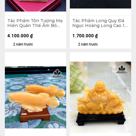
Tác Phẩm Tôn Tượng Mẹ
Tác Phẩm Long Quy Đá
Hiền Quán Thế Âm Bồ
Ngọc Hoàng Long Cao 11
Tát Đá Ngọc Hoàng Long
Ngang 16 Sâu 10 (cm) 2kg
Cao 29 Ngang 18 Sâu 8,5
4.100.000
₫
1.700.000
₫
Riêng Đá Cao 24 Ngang
2 năm trước
2 năm trước
18 Sâu 9(cm) 2,68kg