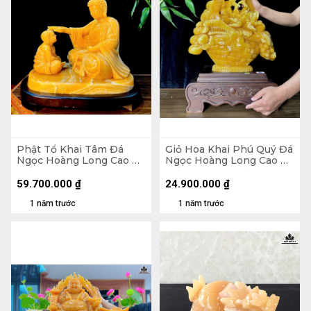
Phật Tổ Khai Tâm Đá
Giỏ Hoa Khai Phú Quý Đá
Ngọc Hoàng Long Cao Cả
Ngọc Hoàng Long Cao Cả
Đế 56 Ngang 60 (cm)
Đế 71 - Riêng Giỏ Cao 54
Ngang 43 Sâu 13 (cm)
59.700.000
₫
24.900.000
₫
1 năm trước
1 năm trước