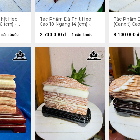
hịt Heo
Tác Phẩm Đá Thịt Heo
Tác Phẩm Đ
6 (cm) -
Cao 18 Ngang 14 (cm) -
(Canxit) Ca
2,9kg
(cm) 3,8kg
2.700.000
₫
3.100.000
₫
 năm trước
1 năm trước