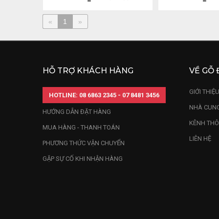
«
1
»
HỖ TRỢ KHÁCH HÀNG
VỀ GỖ 
GIỚI THIỆ
HOTLINE: 08 6863 2345 - 07 8481 3456
NHÀ CUNG
HƯỚNG DẪN ĐẶT HÀNG
KÊNH THÔ
MUA HÀNG - THANH TOÁN
LIÊN HỆ
PHƯƠNG THỨC VẬN CHUYỂN
GẶP SỰ CỐ KHI NHẬN HÀNG