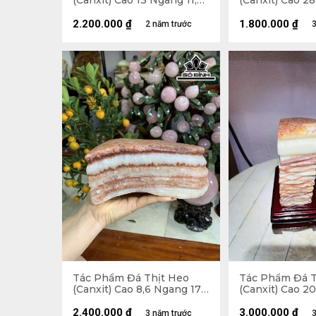
(Canxit) Cao 13 Ngang 11,5
(Canxit) Cao 28
Sâu 9 (cm) 2,72kg
2.200.000
₫
1.800.000
₫
2 năm trước
3
Tác Phẩm Đá Thịt Heo
Tác Phẩm Đá T
(Canxit) Cao 8,6 Ngang 17,3
(Canxit) Cao 2
Sâu 10 (cm) 2,4kg
(cm) 2,9kg
2.400.000
₫
3.000.000
₫
3 năm trước
3