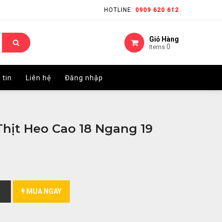
HOTLINE:
HOTLINE:
0909 620 612
0909 620 612
Giỏ Hàng
Giỏ Hàng
0
0
Items
Items
 tin
 tin
Liên hệ
Liên hệ
Đăng nhập
Đăng nhập
hịt Heo Cao 18 Ngang 19
MUA NGAY