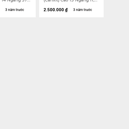
o 14 Ngang 37
(Canxit) Cao 13 Ngang 11,5
Sâu 9 (cm) 2,72kg
2.500.000
₫
3 năm trước
3 năm trước