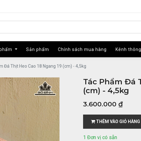
 phẩm
 phẩm
Sản phẩm
Sản phẩm
Chính sách mua hàng
Chính sách mua hàng
Kênh thông
Kênh thông
 Đá Thịt Heo Cao 18 Ngang 19 (cm) - 4,5kg
Tác Phẩm Đá T
(cm) - 4,5kg
3.600.000
₫
THÊM VÀO GIỎ HÀNG
1 Đơn vị có sẵn