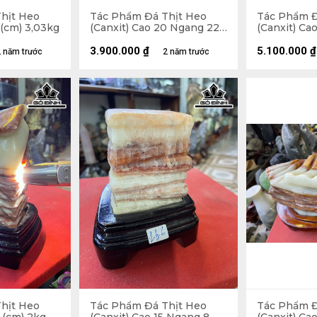
hịt Heo
Tác Phẩm Đá Thịt Heo
Tác Phẩm Đ
 (cm) 3,03kg
(Canxit) Cao 20 Ngang 22
(Canxit) Ca
(cm) 4,5kg
(cm) 7,5kg
3.900.000
₫
5.100.000
₫
 năm trước
2 năm trước
hịt Heo
Tác Phẩm Đá Thịt Heo
Tác Phẩm Đ