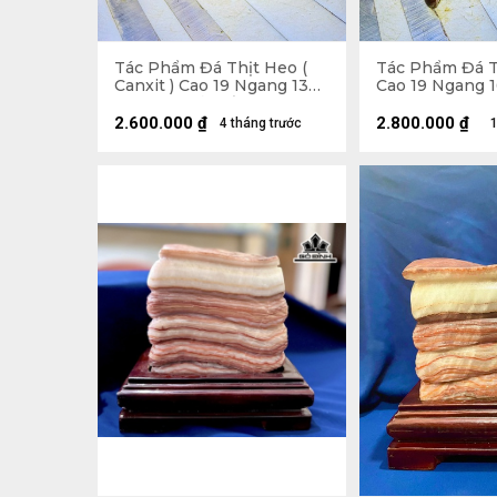
Tác Phẩm Đá Thịt Heo (
Tác Phẩm Đá T
Canxit ) Cao 19 Ngang 13
Cao 19 Ngang 1
(cm) 3kg Cả Đế
3,4kg
2.600.000
₫
2.800.000
₫
4 tháng trước
1