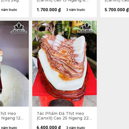
 (cm) 2kg
(Canxit) Cao 15 Ngang 8
(Canxit) Ca
(cm) 1,6kg
(cm) 6,2kg
1.700.000
₫
5.700.000
₫
 năm trước
3 năm trước
hịt Heo
Tác Phẩm Đá Thịt Heo
0 Ngang 12
(Canxit) Cao 25 Ngang 22
(cm)11kg
6.400.000
₫
 năm trước
3 năm trước