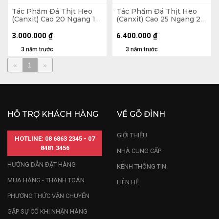
Tác Phẩm Đá Thịt Heo
Tác Phẩm Đá Thịt Heo
(Canxit) Cao 20 Ngang 12
(Canxit) Cao 25 Ngang 22
(cm) 2,9kg
(cm)11kg
3.000.000
₫
6.400.000
₫
3 năm trước
3 năm trước
«
1
»
HỖ TRỢ KHÁCH HÀNG
VỀ GỖ ĐỈNH
GIỚI THIỆU
HOTLINE: 08 6863 2345 - 07
8481 3456
NHÀ CUNG CẤP
HƯỚNG DẪN ĐẶT HÀNG
KÊNH THÔNG TIN
MUA HÀNG - THANH TOÁN
LIÊN HỆ
PHƯƠNG THỨC VẬN CHUYỂN
GẶP SỰ CỐ KHI NHẬN HÀNG