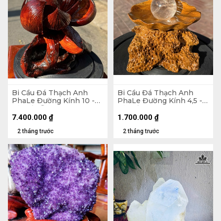
Bi Cầu Đá Thạch Anh
Bi Cầu Đá Thạch Anh
PhaLe Đường Kính 10 -
PhaLe Đường Kính 4,5 -
Cả Đế Gỗ Hương 27
Cả Đế 17 Ngang 11,4 (cm)
Ngang 30 (cm) - 1,48kg
7.400.000
₫
1.700.000
₫
2 tháng trước
2 tháng trước