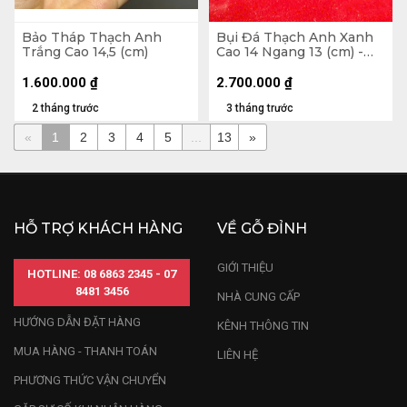
Bảo Tháp Thạch Anh
Bụi Đá Thạch Anh Xanh
Trắng Cao 14,5 (cm)
Cao 14 Ngang 13 (cm) -
1,3kg
1.600.000
₫
2.700.000
₫
2 tháng trước
3 tháng trước
«
1
2
3
4
5
...
13
»
HỖ TRỢ KHÁCH HÀNG
VỀ GỖ ĐỈNH
GIỚI THIỆU
HOTLINE: 08 6863 2345 - 07
8481 3456
NHÀ CUNG CẤP
HƯỚNG DẪN ĐẶT HÀNG
KÊNH THÔNG TIN
MUA HÀNG - THANH TOÁN
LIÊN HỆ
PHƯƠNG THỨC VẬN CHUYỂN