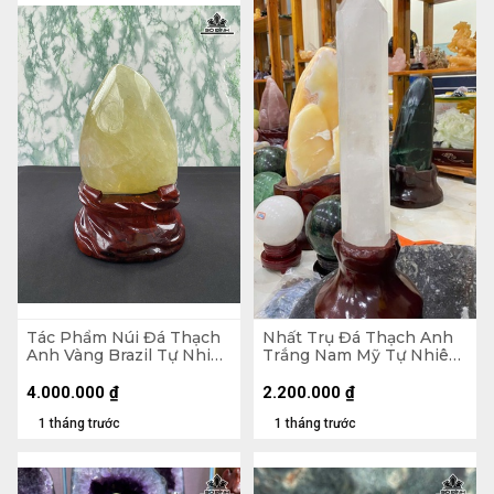
Tác Phẩm Núi Đá Thạch
Nhất Trụ Đá Thạch Anh
Anh Vàng Brazil Tự Nhiên
Trắng Nam Mỹ Tự Nhiên
- Núi 20,5x15,5x11 (cm) -
2kg - KT 26 x 6,5 x 5,2
Riêng Đế 5,55kg -
(cm) - Lên Đế 41,5 x 15,8 x
4.000.000
₫
2.200.000
₫
28,6x19,5x15 (cm)
15 (cm)
1 tháng trước
1 tháng trước