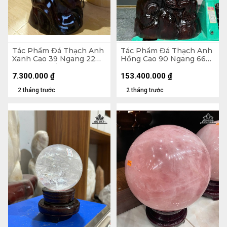
Tác Phẩm Đá Thạch Anh
Tác Phẩm Đá Thạch Anh
Xanh Cao 39 Ngang 22
Hồng Cao 90 Ngang 66
(cm) - Cả Đế Cao 56 -
Sâu 39 (cm) - Cả Đế Cao
19,5kg
142 - 293kg
7.300.000
₫
153.400.000
₫
2 tháng trước
2 tháng trước