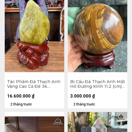
Tác Phẩm Đá Thạch Anh
Bi Cầu Đá Thạch Anh Mắt
Vàng Cao Cả Đế 36
Hổ Đường Kính 11,2 (cm) -
Ngang 18 Sâu 12 (cm) -
2,27kg
Cao Riêng Đá 25 (cm) -
16.600.000
₫
3.000.000
₫
6,8kg
2 tháng trước
2 tháng trước