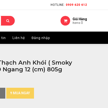
HOTLINE:
HOTLINE:
0909 620 612
0909 620 612
Giỏ Hàng
Giỏ Hàng
0
0
Items
Items
 tin
 tin
Liên hệ
Liên hệ
Đăng nhập
Đăng nhập
Thạch Anh Khói ( Smoky
0 Ngang 12 (cm) 805g
MUA NGAY