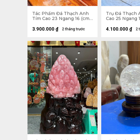
Tác Phẩm Đá Thạch Anh
Trụ Đá Thạch 
Tím Cao 23 Ngang 16 (cm)
Cao 25 Ngang 1
- 2,5kg
6,2kg Cả Đế
3.900.000
₫
4.100.000
₫
2 tháng trước
2 