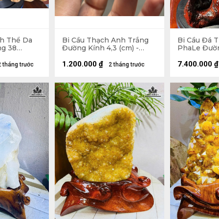
h Thể Da
Bi Cầu Thạch Anh Trắng
Bi Cầu Đá 
ng 38
Đường Kính 4,3 (cm) -
PhaLe Đườn
- 10,2kg
108gr
Đế Gỗ Hươ
30 (cm) - 1,
1.200.000
₫
7.400.000
₫
2 tháng trước
2 tháng trước