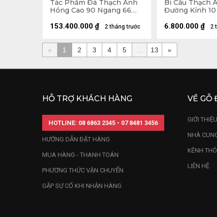
Tác Phẩm Đá Thạch Anh
Bi Cầu Thạch 
Hồng Cao 90 Ngang 66
Đường Kính 10 
Sâu 39 (cm) - Cả Đế Cao
142 - 293kg
153.400.000
₫
6.800.000
₫
2 tháng trước
2 
«
1
2
3
4
5
...
13
»
HỖ TRỢ KHÁCH HÀNG
VỀ GỖ 
GIỚI THIỆ
HOTLINE: 08 6863 2345 - 07 8481 3456
NHÀ CUNG
HƯỚNG DẪN ĐẶT HÀNG
KÊNH THÔ
MUA HÀNG - THANH TOÁN
LIÊN HỆ
PHƯƠNG THỨC VẬN CHUYỂN
GẶP SỰ CỐ KHI NHẬN HÀNG