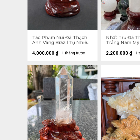
Tác Phẩm Núi Đá Thạch
Nhất Trụ Đá T
Anh Vàng Brazil Tự Nhiên
Trắng Nam Mỹ
- Núi 20,5x15,5x11 (cm) -
2kg - KT 26 x 6,
Riêng Đế 5,55kg -
- Lên Đế 41,5 x 15,8 x 15
4.000.000
₫
2.200.000
₫
1 tháng trước
1 
28,6x19,5x15 (cm)
(cm)