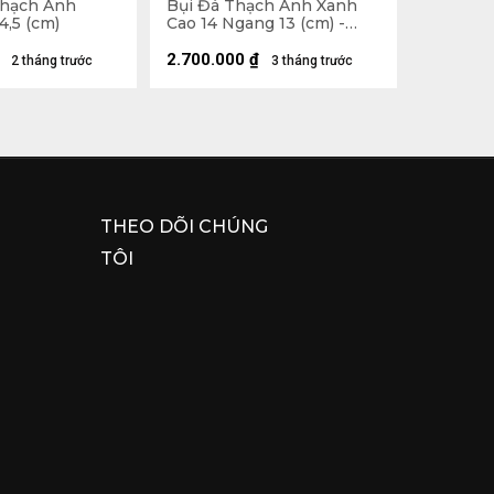
Thạch Anh
Bụi Đá Thạch Anh Xanh
4,5 (cm)
Cao 14 Ngang 13 (cm) -
1,3kg
2.700.000
₫
2 tháng trước
3 tháng trước
THEO DÕI CHÚNG
TÔI