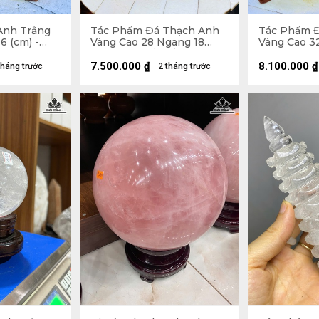
Anh Trắng
Tác Phẩm Đá Thạch Anh
Tác Phẩm 
6 (cm) -
Vàng Cao 28 Ngang 18
Vàng Cao 3
(cm) - 6kg Cả Đế
(cm) - 6,1kg
7.500.000
₫
8.100.000
₫
tháng trước
2 tháng trước