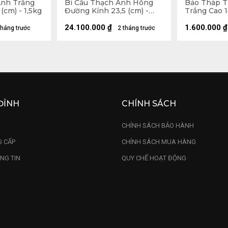
Anh Trắng
Bi Cầu Thạch Anh Hồng
Bảo Tháp 
(cm) - 1,5kg
Đường Kính 23,5 (cm) -
Trắng Cao 1
24,4kg
24.100.000
₫
1.600.000
₫
tháng trước
2 tháng trước
ĐỈNH
CHÍNH SÁCH
U
CHÍNH SÁCH BẢO HÀNH
 CẤP
CHÍNH SÁCH MUA HÀNG
NG TIN
QUY CHẾ HOẠT ĐỘNG