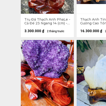
Trụ Đá Thạch Anh PhaLe -
Thạch Anh Tin
Cả Đế 23 Ngang 14 (cm) -
Gương Cao Tổ
902gr
Ngang 42 (cm) 
3.300.000
₫
16.300.000
₫
2 tháng trước