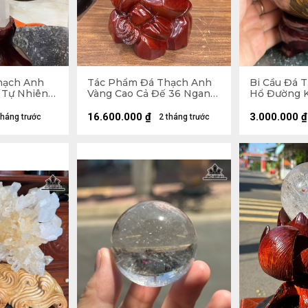
hạch Anh
Tác Phẩm Đá Thạch Anh
Bi Cầu Đá 
 Tự Nhiên
Vàng Cao Cả Đế 36 Ngang
Hổ Đường Kí
5 x 5,2 (cm)
18 Sâu 12 (cm) - Cao Riêng
2,27kg
Đá 25 (cm) - 6,8kg
16.600.000
₫
3.000.000
₫
tháng trước
2 tháng trước