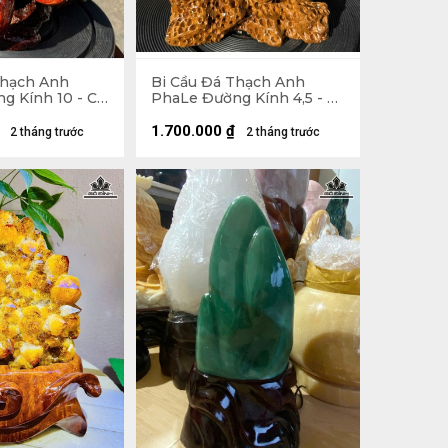
Thạch Anh
Bi Cầu Đá Thạch Anh
g Kính 10 - Cả
PhaLe Đường Kính 4,5 - Cả
ng 27 Ngang
Đế 17 Ngang 11,4 (cm)
48kg
1.700.000
₫
2 tháng trước
2 tháng trước