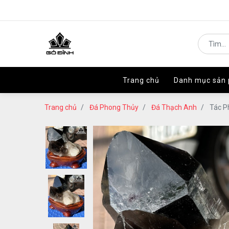
Trang chủ
Trang chủ
Danh mục sản
Danh mục sản
Trang chủ
Đá Phong Thủy
Đá Thạch Anh
Tác P