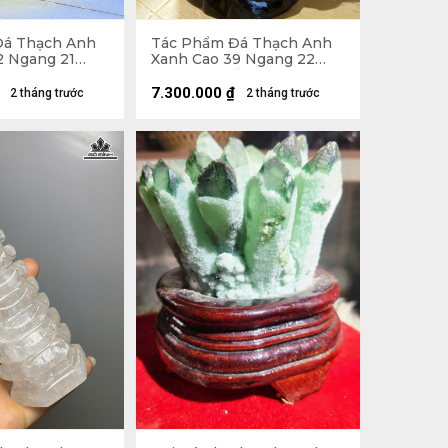
Đá Thạch Anh
Tác Phẩm Đá Thạch Anh
2 Ngang 21
Xanh Cao 39 Ngang 22
(cm) - Cả Đế Cao 56 -
19,5kg
7.300.000
₫
2 tháng trước
2 tháng trước