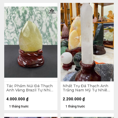
Tác Phẩm Núi Đá Thạch
Nhất Trụ Đá Thạch Anh
Anh Vàng Brazil Tự Nhiên
Trắng Nam Mỹ Tự Nhiên
- Núi 20,5x15,5x11 (cm) -
2kg - KT 26 x 6,5 x 5,2
Riêng Đế 5,55kg -
(cm) - Lên Đế 41,5 x 15,8 x
4.000.000
₫
2.200.000
₫
28,6x19,5x15 (cm)
15 (cm)
1 tháng trước
1 tháng trước