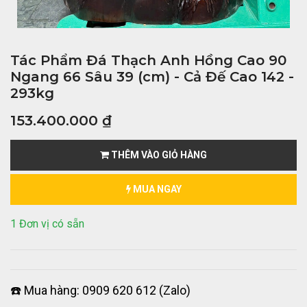
Tác Phẩm Đá Thạch Anh Hồng Cao 90
Ngang 66 Sâu 39 (cm) - Cả Đế Cao 142 -
293kg
153.400.000
₫
THÊM VÀO GIỎ HÀNG
MUA NGAY
1 Đơn vị có sẵn
☎️ Mua hàng: 0909 620 612 (Zalo)