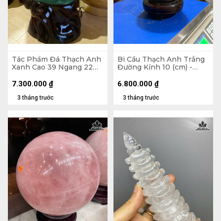
Tác Phẩm Đá Thạch Anh
Bi Cầu Thạch Anh Trắng
Xanh Cao 39 Ngang 22
Đường Kính 10 (cm) -
(cm) - Cả Đế Cao 56 -
1,5kg
19,5kg
7.300.000
₫
6.800.000
₫
3 tháng trước
3 tháng trước