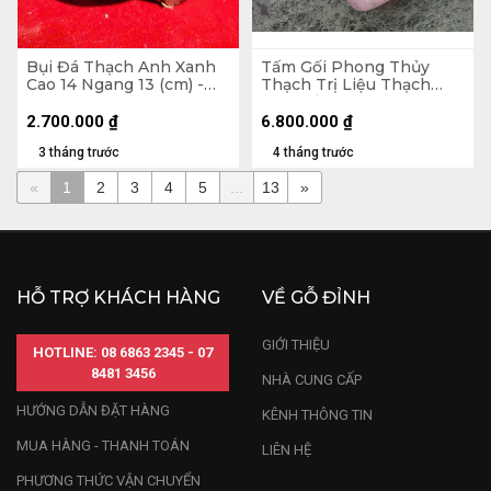
Bụi Đá Thạch Anh Xanh
Tấm Gối Phong Thủy
Cao 14 Ngang 13 (cm) -
Thạch Trị Liệu Thạch
1,3kg
Anh Hồng Madagascar
7,66kg - D31 x R18 x
2.700.000
₫
6.800.000
₫
C7,7cm
3 tháng trước
4 tháng trước
«
1
2
3
4
5
...
13
»
HỖ TRỢ KHÁCH HÀNG
VỀ GỖ ĐỈNH
GIỚI THIỆU
HOTLINE: 08 6863 2345 - 07
8481 3456
NHÀ CUNG CẤP
HƯỚNG DẪN ĐẶT HÀNG
KÊNH THÔNG TIN
MUA HÀNG - THANH TOÁN
LIÊN HỆ
PHƯƠNG THỨC VẬN CHUYỂN