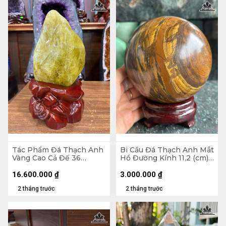
Tác Phẩm Đá Thạch Anh
Bi Cầu Đá Thạch Anh Mắt
Vàng Cao Cả Đế 36
Hổ Đường Kính 11,2 (cm) -
Ngang 18 Sâu 12 (cm) -
2,27kg
Cao Riêng Đá 25 (cm) -
16.600.000
₫
3.000.000
₫
6,8kg
2 tháng trước
2 tháng trước