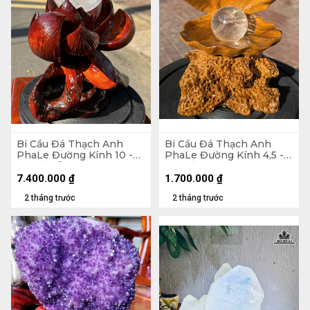
Bi Cầu Đá Thạch Anh
Bi Cầu Đá Thạch Anh
PhaLe Đường Kính 10 -
PhaLe Đường Kính 4,5 -
Cả Đế Gỗ Hương 27
Cả Đế 17 Ngang 11,4 (cm)
Ngang 30 (cm) - 1,48kg
7.400.000
₫
1.700.000
₫
2 tháng trước
2 tháng trước