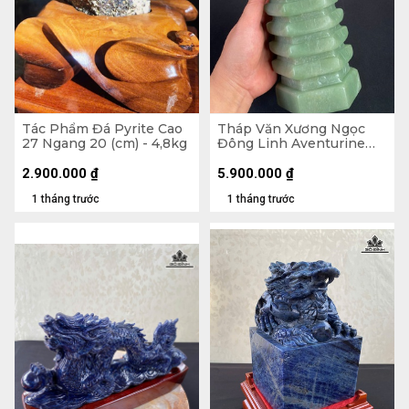
Tác Phẩm Đá Pyrite Cao
Tháp Văn Xương Ngọc
27 Ngang 20 (cm) - 4,8kg
Đông Linh Aventurine
9Tầng 2,57kg - Cao 28,8 x
Ngang 10,3 x Dày 9 (cm)
2.900.000
₫
5.900.000
₫
1 tháng trước
1 tháng trước