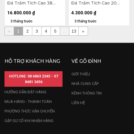
Đá Trầm Tích Cao 38
Đá Trầm Tích Cao 20
Ngang 34 (cm) - 12,7kg
Ngang 25 (cm) - 4,2kg
16.800.000
₫
4.300.000
₫
3 tháng trước
3 tháng trước
«
1
2
3
4
5
...
13
»
HỖ TRỢ KHÁCH HÀNG
VỀ GỖ ĐỈNH
GIỚI THIỆU
HOTLINE: 08 6863 2345 - 07
8481 3456
NHÀ CUNG CẤP
HƯỚNG DẪN ĐẶT HÀNG
KÊNH THÔNG TIN
MUA HÀNG - THANH TOÁN
LIÊN HỆ
PHƯƠNG THỨC VẬN CHUYỂN
GẶP SỰ CỐ KHI NHẬN HÀNG