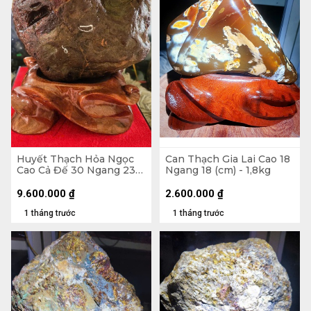
Huyết Thạch Hỏa Ngọc
Can Thạch Gia Lai Cao 18
Cao Cả Đế 30 Ngang 23
Ngang 18 (cm) - 1,8kg
(cm) - 7,5kg - Riêng Đá
6,4kg
9.600.000
₫
2.600.000
₫
1 tháng trước
1 tháng trước