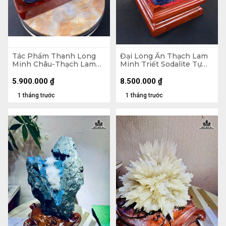
Tác Phẩm Thanh Long
Đại Long Ấn Thạch Lam
Minh Châu-Thạch Lam
Minh Triết Sodalite Tự
Minh Triết Sodalite Tự
Nhiên 6kg
Nhiên - Tượng đá 3,35kg
5.900.000
₫
8.500.000
₫
35,5x17x9 (cm ) - Riêng
1 tháng trước
1 tháng trước
Đế đế 4,75kg 21,5x35x12
(cm)