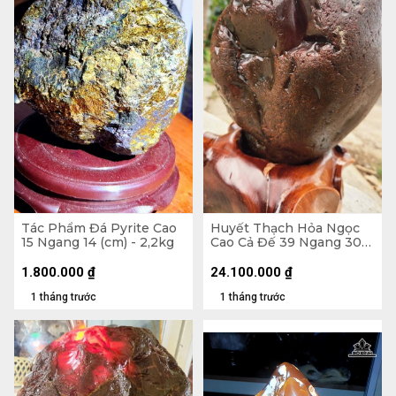
Tác Phẩm Đá Pyrite Cao
Huyết Thạch Hỏa Ngọc
15 Ngang 14 (cm) - 2,2kg
Cao Cả Đế 39 Ngang 30
(cm) - 20,5kg - Riêng Đá
17,5kg
1.800.000
₫
24.100.000
₫
1 tháng trước
1 tháng trước