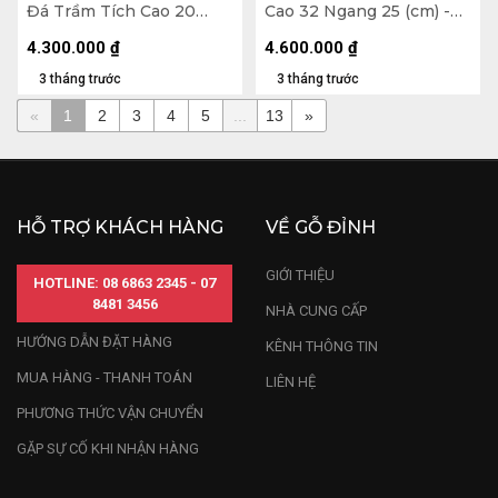
Đá Trầm Tích Cao 20
Cao 32 Ngang 25 (cm) -
Ngang 25 (cm) - 4,2kg
8,9kg
4.300.000
₫
4.600.000
₫
3 tháng trước
3 tháng trước
«
1
2
3
4
5
...
13
»
HỖ TRỢ KHÁCH HÀNG
VỀ GỖ ĐỈNH
GIỚI THIỆU
HOTLINE: 08 6863 2345 - 07
8481 3456
NHÀ CUNG CẤP
HƯỚNG DẪN ĐẶT HÀNG
KÊNH THÔNG TIN
MUA HÀNG - THANH TOÁN
LIÊN HỆ
PHƯƠNG THỨC VẬN CHUYỂN
GẶP SỰ CỐ KHI NHẬN HÀNG