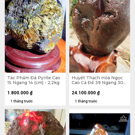
Tác Phẩm Đá Pyrite Cao
Huyết Thạch Hỏa Ngọc
15 Ngang 14 (cm) - 2,2kg
Cao Cả Đế 39 Ngang 30
(cm) - 20,5kg - Riêng Đá
17,5kg
1.800.000
₫
24.100.000
₫
1 tháng trước
1 tháng trước