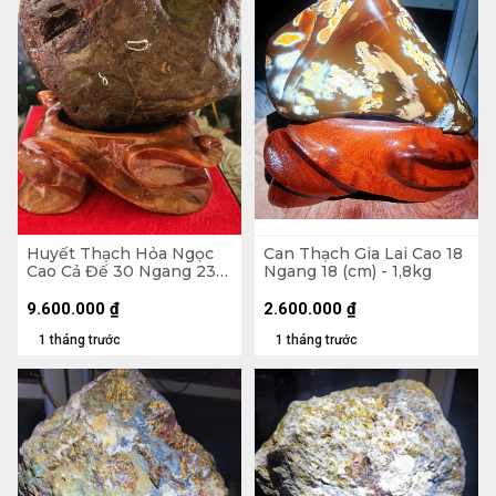
Huyết Thạch Hỏa Ngọc
Can Thạch Gia Lai Cao 18
Cao Cả Đế 30 Ngang 23
Ngang 18 (cm) - 1,8kg
(cm) - 7,5kg - Riêng Đá
6,4kg
9.600.000
₫
2.600.000
₫
1 tháng trước
1 tháng trước