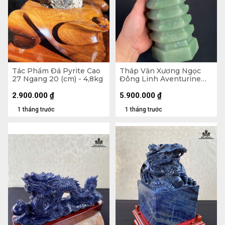
Tác Phẩm Đá Pyrite Cao
Tháp Văn Xương Ngọc
27 Ngang 20 (cm) - 4,8kg
Đông Linh Aventurine
9Tầng 2,57kg - Cao 28,8 x
Ngang 10,3 x Dày 9 (cm)
2.900.000
₫
5.900.000
₫
1 tháng trước
1 tháng trước