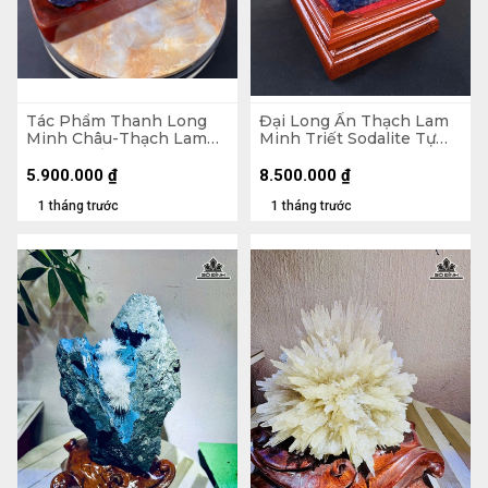
Tác Phẩm Thanh Long
Đại Long Ấn Thạch Lam
Minh Châu-Thạch Lam
Minh Triết Sodalite Tự
Minh Triết Sodalite Tự
Nhiên 6kg
Nhiên - Tượng đá 3,35kg
5.900.000
₫
8.500.000
₫
35,5x17x9 (cm ) - Riêng
1 tháng trước
1 tháng trước
Đế đế 4,75kg 21,5x35x12
(cm)