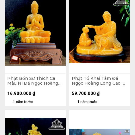
Phật Bổn Sư Thích Ca
Phật Tổ Khai Tâm Đá
Mâu Ni Đá Ngọc Hoàng
Ngọc Hoàng Long Cao Cả
Long Cao Cả Đế 52
Đế 56 Ngang 60 (cm)
Ngang 37 Sâu 22 (cm)
16.900.000
₫
59.700.000
₫
1 năm trước
1 năm trước