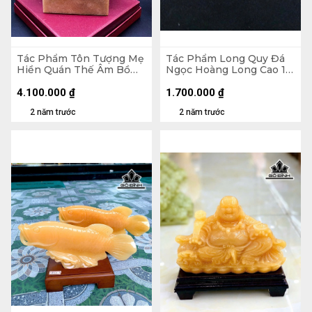
Tác Phẩm Tôn Tượng Mẹ
Tác Phẩm Long Quy Đá
Hiền Quán Thế Âm Bồ
Ngọc Hoàng Long Cao 11
Tát Đá Ngọc Hoàng Long
Ngang 16 Sâu 10 (cm) 2kg
Cao 29 Ngang 18 Sâu 8,5
4.100.000
₫
1.700.000
₫
Riêng Đá Cao 24 Ngang
2 năm trước
2 năm trước
18 Sâu 9(cm) 2,68kg