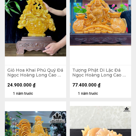
Giỏ Hoa Khai Phú Quý Đá
Tượng Phật Di Lặc Đá
Ngọc Hoàng Long Cao Cả
Ngọc Hoàng Long Cao Cả
Đế 71 - Riêng Giỏ Cao 54
Đế 116 Ngang 96 - Riêng
Ngang 43 Sâu 13 (cm)
Tượng Cao 105 Ngang 76
24.900.000
₫
77.400.000
₫
Sâu 18 (cm)
1 năm trước
1 năm trước