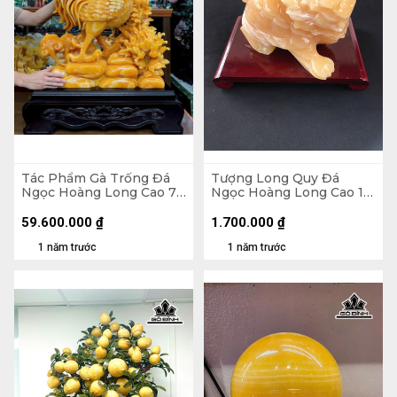
Tác Phẩm Gà Trống Đá
Tượng Long Quy Đá
Ngọc Hoàng Long Cao 76
Ngọc Hoàng Long Cao 16
Ngang 70 Sâu 15 (cm) -
Ngang 11 Sâu 10 (cm) -
Cao Cả Đế 95 (cm)
2,25kg
59.600.000
₫
1.700.000
₫
1 năm trước
1 năm trước