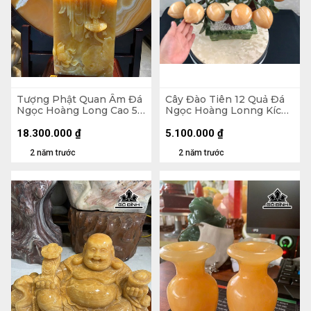
Tượng Phật Quan Âm Đá
Cây Đào Tiên 12 Quả Đá
Ngọc Hoàng Long Cao 54
Ngọc Hoàng Lonng Kích
Ngang 19 (cm) Dày 12
Thước 46x46x12,5 (cm)
(cm)
8,2kg
18.300.000
₫
5.100.000
₫
2 năm trước
2 năm trước