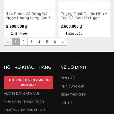
Tác Phẩm Cá Rồng Đá
Tượng Phật Di Lặc Như Ý
Ngọc Hoàng Long Cao 30
Tọa Đài Sen Đá Ngọc
(cm)
Hoàng Long Cao 12
Ngang 20 (cm) 2,3kg
2.900.000
₫
2.600.000
₫
(Chưa Kèm Đế)
2 năm trước
2 năm trước
«
1
2
3
4
5
6
»
HỖ TRỢ KHÁCH HÀNG
VỀ GỖ ĐỈNH
GIỚI THIỆU
HOTLINE: 08 6863 2345 - 07
8481 3456
NHÀ CUNG CẤP
HƯỚNG DẪN ĐẶT HÀNG
KÊNH THÔNG TIN
MUA HÀNG - THANH TOÁN
LIÊN HỆ
PHƯƠNG THỨC VẬN CHUYỂN