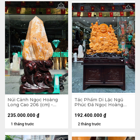
Núi Cảnh Ngọc Hoàng
Tác Phẩm Di Lặc Ngũ
Long Cao 206 (cm) -
Phúc Đá Ngọc Hoàng
795kg
Long - Tượng 95 x 83 x 45
(cm ) - Cả Đế 173 x 107 x
235.000.000
₫
192.400.000
₫
76 (cm)
1 tháng trước
2 tháng trước