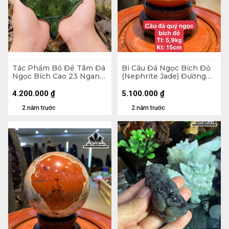
Tác Phẩm Bồ Đề Tâm Đá
Bi Cầu Đá Ngọc Bích Đỏ
Ngọc Bích Cao 23 Ngang
(Nephrite Jade) Đường
15,5 (cm)
Kính Hạt 15 (cm) 5,9kg
4.200.000
₫
5.100.000
₫
2 năm trước
2 năm trước