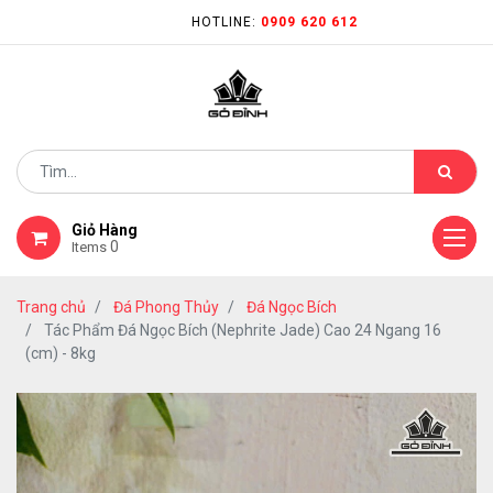
HOTLINE:
0909 620 612
Giỏ Hàng
0
Items
Trang chủ
Đá Phong Thủy
Đá Ngọc Bích
Tác Phẩm Đá Ngọc Bích (Nephrite Jade) Cao 24 Ngang 16
(cm) - 8kg