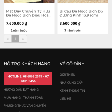
Mặt Dây Chuyền Tỳ Hưu
Bi Cầu Đá Ngọc Bích Đỏ
Đá Ngọc Bích Điều Hòa
Đường Kính 13,9 (cm)
(Nephrite Jade) Cao 57
4,1kg
Ngang 37,5 Sâu 20,8 (mm)
7.600.000
₫
3.600.000
₫
58,5g
2 năm trước
3 năm trước
«
1
»
HỖ TRỢ KHÁCH HÀNG
VỀ GỖ ĐỈNH
GIỚI THIỆU
HOTLINE: 08 6863 2345 - 07
8481 3456
NHÀ CUNG CẤP
HƯỚNG DẪN ĐẶT HÀNG
KÊNH THÔNG TIN
MUA HÀNG - THANH TOÁN
LIÊN HỆ
PHƯƠNG THỨC VẬN CHUYỂN