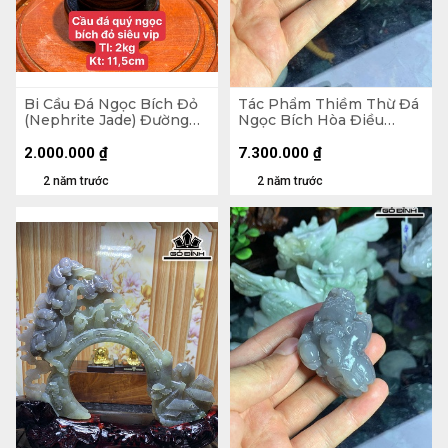
Bi Cầu Đá Ngọc Bích Đỏ
Tác Phẩm Thiềm Thừ Đá
(Nephrite Jade) Đường
Ngọc Bích Hòa Điều
Kính Hạt 11,5 (cm) 2kg
(Nephrite Jade) Cao 69,6
Ngang 33 Sâu 33,9 (mm)
2.000.000
₫
7.300.000
₫
98,8g
2 năm trước
2 năm trước