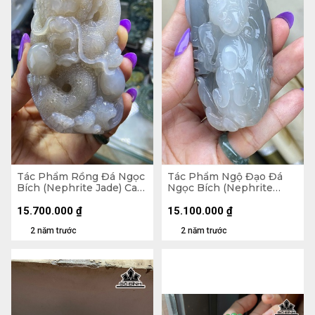
Tác Phẩm Rồng Đá Ngọc
Tác Phẩm Ngộ Đạo Đá
Bích (Nephrite Jade) Cao
Ngọc Bích (Nephrite
106,2 Ngang 57 Sâu 30,9
Jade) Cao 89,3 Ngang 43
(mm) 298g
Sâu 36,3 (mm) 198,6g
15.700.000
₫
15.100.000
₫
2 năm trước
2 năm trước