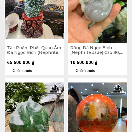
Tác Phẩm Phật Quan Âm
Rồng Đá Ngọc Bích
Đá Ngọc Bích (Nephrite
(Nephrite Jade) Cao 80,9
Jade) Cao 32 Ngang 28
Ngang 55,8 Sâu 18,9 (mm)
Sâu 79 Riêng Đá Cao 30
130,3g
65.600.000
₫
10.600.000
₫
Ngang 16 Sâu 56 (cm)
2 năm trước
2 năm trước
27,5kg