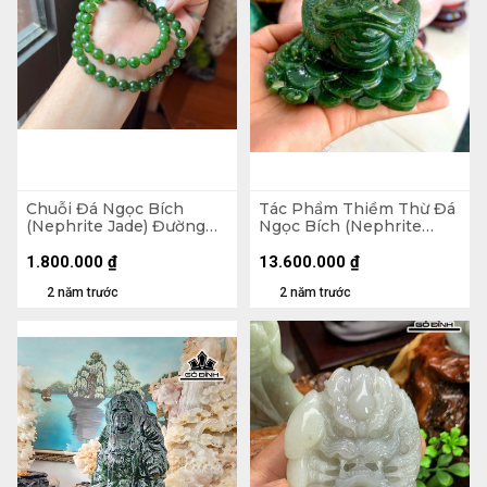
Chuỗi Đá Ngọc Bích
Tác Phẩm Thiềm Thừ Đá
(Nephrite Jade) Đường
Ngọc Bích (Nephrite
Kính 7,7 (mm)
Jade) Cao 6,5 Ngang 11
Sâu 9 (cm) 700g
1.800.000
₫
13.600.000
₫
2 năm trước
2 năm trước