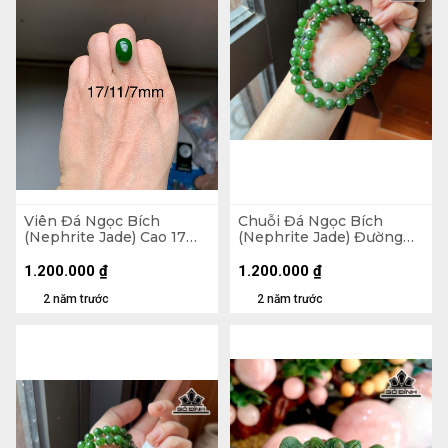
Viên Đá Ngọc Bích
Chuỗi Đá Ngọc Bích
(Nephrite Jade) Cao 17
(Nephrite Jade) Đường
Ngang 11 Sâu 7 (mm)
Kính 8 (mm)
11,475cts
1.200.000
₫
1.200.000
₫
2 năm trước
2 năm trước