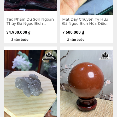
Tác Phẩm Du Sơn Ngoạn
Mặt Dây Chuyền Tỳ Hưu
Thủy Đá Ngọc Bích
Đá Ngọc Bích Hòa Điều
(Nephrite Jade) Cao 204
(Nephrite Jade) Cao 57
Ngang 149 Sâu 14,1 (mm)
Ngang 37,5 Sâu 20,8 (mm)
34.900.000
₫
7.600.000
₫
372,8g
58,5g
2 năm trước
2 năm trước