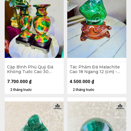
Cặp Bình Phú Quý Đá
Tác Phẩm Đá Malachite
Khổng Tước Cao 30
Cao 18 Ngang 12 (cm) -
Đường Kính 15 (cm) -
1,5kg
7,5kg
7.700.000
₫
4.500.000
₫
2 tháng trước
2 tháng trước