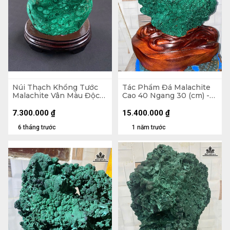
Núi Thạch Khổng Tước
Tác Phẩm Đá Malachite
Malachite Vân Màu Độc
Cao 40 Ngang 30 (cm) -
Đáo 2,45kg - Núi
16,8kg
18x14,5x7cm. Lên Đế
7.300.000
₫
15.400.000
₫
21,8cm
6 tháng trước
1 năm trước