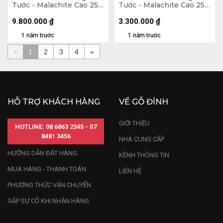
Tước - Malachite Cao 25
Tước - Malachite Cao 25
(cm) - 7,4kg
(cm) - 3,3kg
9.800.000
₫
3.300.000
₫
1 năm trước
1 năm trước
«
1
2
3
4
»
HỖ TRỢ KHÁCH HÀNG
VỀ GỖ ĐỈNH
GIỚI THIỆU
HOTLINE: 08 6863 2345 - 07
8481 3456
NHÀ CUNG CẤP
HƯỚNG DẪN ĐẶT HÀNG
KÊNH THÔNG TIN
MUA HÀNG - THANH TOÁN
LIÊN HỆ
PHƯƠNG THỨC VẬN CHUYỂN
GẶP SỰ CỐ KHI NHẬN HÀNG