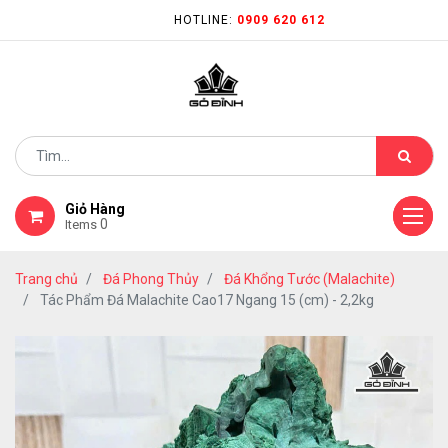
HOTLINE:
0909 620 612
Giỏ Hàng
0
Items
Trang chủ
Đá Phong Thủy
Đá Khổng Tước (Malachite)
Tác Phẩm Đá Malachite Cao17 Ngang 15 (cm) - 2,2kg