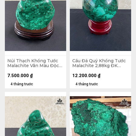
Núi Thạch Khổng Tước
Cầu Đá Quý Khổng Tước
Malachite Vân Màu Độc
Malachite 2,88kg ĐK
Đáo 2,45kg - Núi
12cm
18x14,5x7cm - Lên đế
7.500.000
₫
12.200.000
₫
21,8cm
4 tháng trước
4 tháng trước