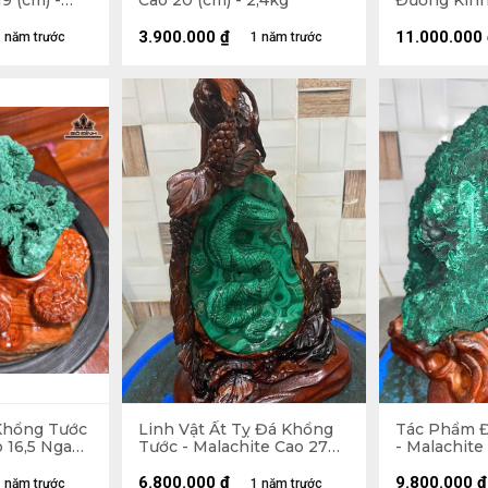
9 (cm) -
Cao 20 (cm) - 2,4kg
Đường Kính 
2,2kg Luôn
3.900.000
₫
11.000.000
 năm trước
1 năm trước
Khổng Tước
Linh Vật Ất Tỵ Đá Khổng
Tác Phẩm 
o 16,5 Ngang
Tước - Malachite Cao 27
- Malachite
(cm) - 1375gr
7,4kg
6.800.000
₫
9.800.000
₫
 năm trước
1 năm trước