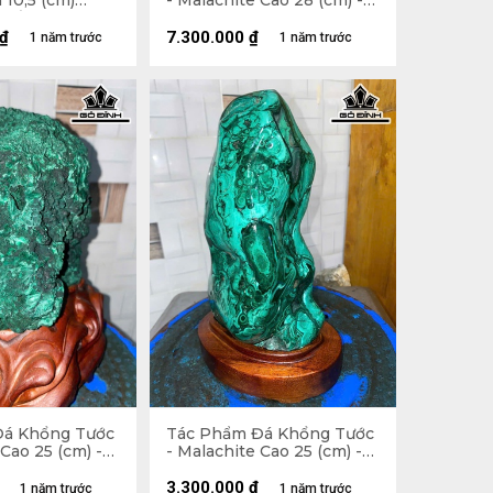
10,5 (cm)
- Malachite Cao 28 (cm) -
 Đế
5,6kg
₫
7.300.000
₫
1 năm trước
1 năm trước
Đá Khổng Tước
Tác Phẩm Đá Khổng Tước
 Cao 25 (cm) -
- Malachite Cao 25 (cm) -
3,3kg
3.300.000
₫
1 năm trước
1 năm trước