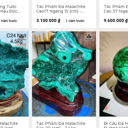
ng Tước
Tác Phẩm Đá Malachite
Tác Phẩm Đ
 Màu Độc
Cao17 Ngang 15 (cm) -
Cao 37 Ngan
úi
2,2kg
8kg
ên Đế
3.100.000
₫
9.600.000
₫
 năm trước
1 năm trước
alachite
Tác Phẩm Đá Malachite
Bi Cầu Đá M