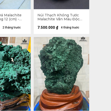
á Malachite
Núi Thạch Khổng Tước
g 12 (cm) -
Malachite Vân Màu Độc
Đáo 2,45kg - Núi
18x14,5x7cm - Lên đế
7.500.000
₫
2 tháng trước
4 tháng trước
21,8cm