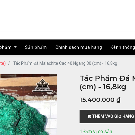
 phẩm
 phẩm
Sản phẩm
Sản phẩm
Chính sách mua hàng
Chính sách mua hàng
Kênh thông
Kênh thông
te)
Tác Phẩm Đá Malachite Cao 40 Ngang 30 (cm) - 16,8kg
Tác Phẩm Đá M
(cm) - 16,8kg
15.400.000
₫
THÊM VÀO GIỎ HÀNG
1 Đơn vị có sẵn