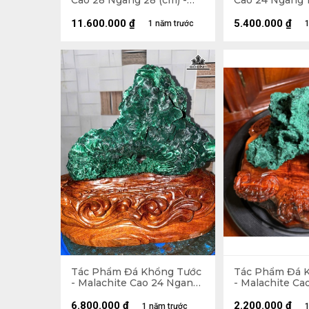
Cao 28 Ngang 28 (cm) -
Cao 24 Ngang 1
15,2kg
4,5kg
11.600.000
₫
5.400.000
₫
1 năm trước
1
Tác Phẩm Đá Khổng Tước
Tác Phẩm Đá 
- Malachite Cao 24 Ngang
- Malachite Ca
24 (cm) - 6,4kg
17 (cm) - 1,6kg
6.800.000
₫
2.200.000
₫
1 năm trước
1