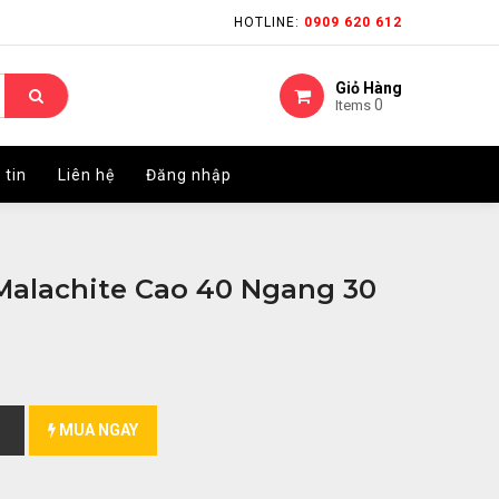
HOTLINE:
HOTLINE:
0909 620 612
0909 620 612
Giỏ Hàng
Giỏ Hàng
0
0
Items
Items
 tin
 tin
Liên hệ
Liên hệ
Đăng nhập
Đăng nhập
alachite Cao 40 Ngang 30
MUA NGAY