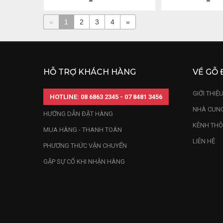
«
1
2
3
4
»
HỖ TRỢ KHÁCH HÀNG
VỀ GỖ 
GIỚI THIỆ
HOTLINE: 08 6863 2345 - 07 8481 3456
NHÀ CUNG
HƯỚNG DẪN ĐẶT HÀNG
KÊNH THÔ
MUA HÀNG - THANH TOÁN
LIÊN HỆ
PHƯƠNG THỨC VẬN CHUYỂN
GẶP SỰ CỐ KHI NHẬN HÀNG