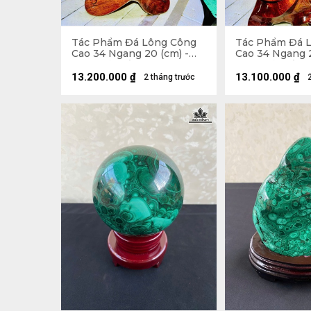
Tác Phẩm Đá Lông Công
Tác Phẩm Đá 
Cao 34 Ngang 20 (cm) -
Cao 34 Ngang 2
6,5kg Cả Đế
6,5kg Cả Đế
13.200.000
₫
13.100.000
₫
2 tháng trước