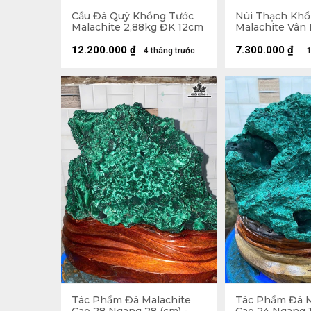
Cầu Đá Quý Khổng Tước
Núi Thạch Khổ
Malachite 2,88kg ĐK 12cm
Malachite Vân
Đáo 2,45kg - N
18x14,5x7cm. L
12.200.000
₫
7.300.000
₫
4 tháng trước
1
21,8cm
Tác Phẩm Đá Malachite
Tác Phẩm Đá M