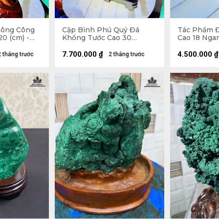
Lông Công
Cặp Bình Phú Quý Đá
Tác Phẩm Đ
0 (cm) -
Khổng Tước Cao 30
Cao 18 Ngan
Đường Kính 15 (cm) - 7,5kg
1,5kg
7.700.000
₫
4.500.000
₫
2 tháng trước
2 tháng trước