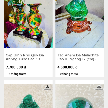
Cặp Bình Phú Quý Đá
Tác Phẩm Đá Malachite
Khổng Tước Cao 30
Cao 18 Ngang 12 (cm) -
Đường Kính 15 (cm) -
1,5kg
7,5kg
7.700.000
₫
4.500.000
₫
2 tháng trước
2 tháng trước