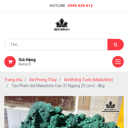
HOTLINE:
0909 620 612
Giỏ Hàng
0
Items
Trang chủ
Đá Phong Thủy
Đá Khổng Tước (Malachite)
Tác Phẩm Đá Malachite Cao 37 Ngang 25 (cm) - 8kg