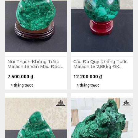
Núi Thạch Khổng Tước
Cầu Đá Quý Khổng Tước
Malachite Vân Màu Độc
Malachite 2,88kg ĐK
Đáo 2,45kg - Núi
12cm
18x14,5x7cm - Lên đế
7.500.000
₫
12.200.000
₫
21,8cm
4 tháng trước
4 tháng trước