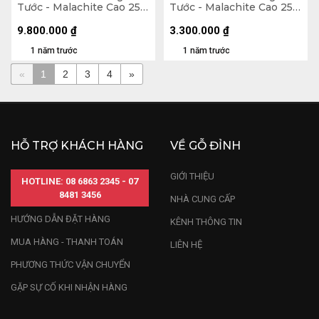
Tước - Malachite Cao 25
Tước - Malachite Cao 25
(cm) - 7,4kg
(cm) - 3,3kg
9.800.000
₫
3.300.000
₫
1 năm trước
1 năm trước
«
1
2
3
4
»
HỖ TRỢ KHÁCH HÀNG
VỀ GỖ ĐỈNH
GIỚI THIỆU
HOTLINE: 08 6863 2345 - 07
8481 3456
NHÀ CUNG CẤP
HƯỚNG DẪN ĐẶT HÀNG
KÊNH THÔNG TIN
MUA HÀNG - THANH TOÁN
LIÊN HỆ
PHƯƠNG THỨC VẬN CHUYỂN
GẶP SỰ CỐ KHI NHẬN HÀNG