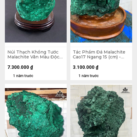
Núi Thạch Khổng Tước
Tác Phẩm Đá Malachite
Malachite Vân Màu Độc
Cao17 Ngang 15 (cm) -
Đáo 2,45kg - Núi
2,2kg
18x14,5x7cm. Lên Đế
7.300.000
₫
3.100.000
₫
21,8cm
1 năm trước
1 năm trước