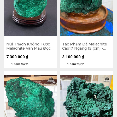
Núi Thạch Khổng Tước
Tác Phẩm Đá Malachite
Malachite Vân Màu Độc
Cao17 Ngang 15 (cm) -
Đáo 2,45kg - Núi
2,2kg
18x14,5x7cm. Lên Đế
7.300.000
₫
3.100.000
₫
21,8cm
1 năm trước
1 năm trước