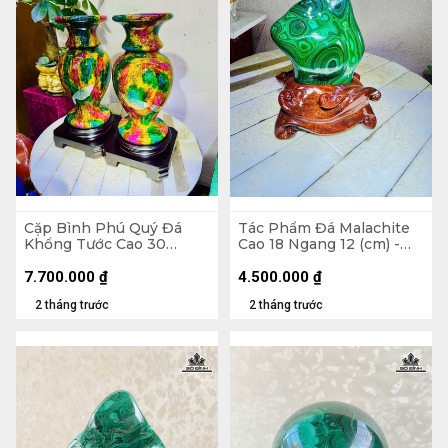
Cặp Bình Phú Quý Đá
Tác Phẩm Đá Malachite
Khổng Tước Cao 30
Cao 18 Ngang 12 (cm) -
Đường Kính 15 (cm) -
1,5kg
7,5kg
7.700.000
₫
4.500.000
₫
2 tháng trước
2 tháng trước