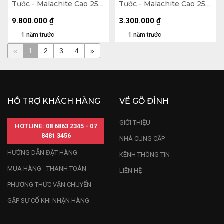
Tước - Malachite Cao 25
Tước - Malachite Cao 25
(cm) - 7,4kg
(cm) - 3,3kg
9.800.000
₫
3.300.000
₫
1 năm trước
1 năm trước
«
1
2
3
4
»
HỖ TRỢ KHÁCH HÀNG
VỀ GỖ ĐỈNH
GIỚI THIỆU
HOTLINE: 08 6863 2345 - 07
8481 3456
NHÀ CUNG CẤP
HƯỚNG DẪN ĐẶT HÀNG
KÊNH THÔNG TIN
MUA HÀNG - THANH TOÁN
LIÊN HỆ
PHƯƠNG THỨC VẬN CHUYỂN
GẶP SỰ CỐ KHI NHẬN HÀNG