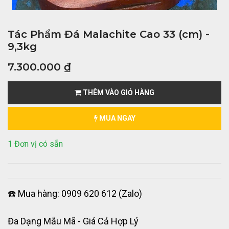
Tác Phẩm Đá Malachite Cao 33 (cm) -
9,3kg
7.300.000
₫
THÊM VÀO GIỎ HÀNG
MUA NGAY
1 Đơn vị có sẵn
☎️ Mua hàng: 0909 620 612 (Zalo)
Đa Dạng Mẫu Mã - Giá Cả Hợp Lý