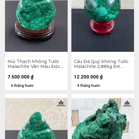
Núi Thạch Khổng Tước
Cầu Đá Quý Khổng Tước
Malachite Vân Màu Độc
Malachite 2,88kg ĐK
Đáo 2,45kg - Núi
12cm
18x14,5x7cm - Lên đế
7.500.000
₫
12.200.000
₫
21,8cm
4 tháng trước
4 tháng trước