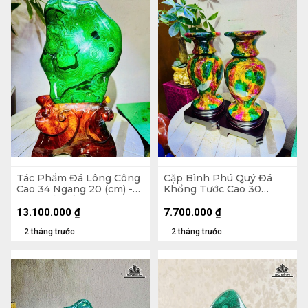
Tác Phẩm Đá Lông Công
Cặp Bình Phú Quý Đá
Cao 34 Ngang 20 (cm) -
Khổng Tước Cao 30
6,5kg Cả Đế
Đường Kính 15 (cm) -
7,5kg
13.100.000
₫
7.700.000
₫
2 tháng trước
2 tháng trước