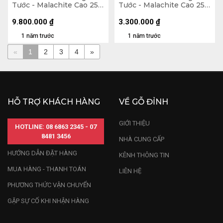
Tước - Malachite Cao 25
Tước - Malachite Cao 25
(cm) - 7,4kg
(cm) - 3,3kg
9.800.000
₫
3.300.000
₫
1 năm trước
1 năm trước
«
1
2
3
4
»
HỖ TRỢ KHÁCH HÀNG
VỀ GỖ ĐỈNH
GIỚI THIỆU
HOTLINE: 08 6863 2345 - 07
8481 3456
NHÀ CUNG CẤP
HƯỚNG DẪN ĐẶT HÀNG
KÊNH THÔNG TIN
MUA HÀNG - THANH TOÁN
LIÊN HỆ
PHƯƠNG THỨC VẬN CHUYỂN
GẶP SỰ CỐ KHI NHẬN HÀNG