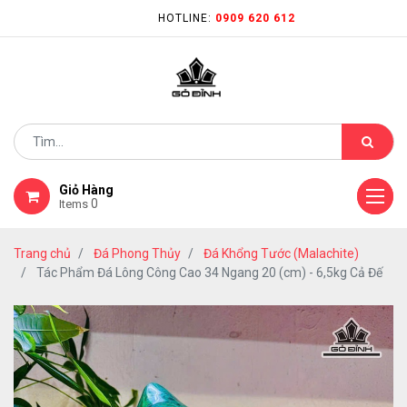
HOTLINE:
0909 620 612
Giỏ Hàng
0
Items
Trang chủ
Đá Phong Thủy
Đá Khổng Tước (Malachite)
Tác Phẩm Đá Lông Công Cao 34 Ngang 20 (cm) - 6,5kg Cả Đế