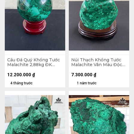
Cầu Đá Quý Khổng Tước
Núi Thạch Khổng Tước
Malachite 2,88kg ĐK
Malachite Vân Màu Độc
12cm
Đáo 2,45kg - Núi
18x14,5x7cm. Lên Đế
12.200.000
₫
7.300.000
₫
21,8cm
4 tháng trước
1 năm trước