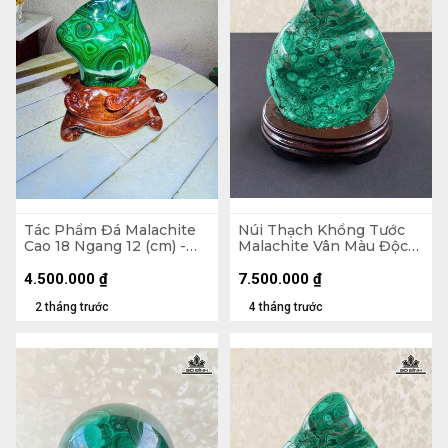
Tác Phẩm Đá Malachite
Núi Thạch Khổng Tước
Cao 18 Ngang 12 (cm) -
Malachite Vân Màu Độc
1,5kg
Đáo 2,45kg - Núi
18x14,5x7cm - Lên đế
4.500.000
₫
7.500.000
₫
21,8cm
2 tháng trước
4 tháng trước