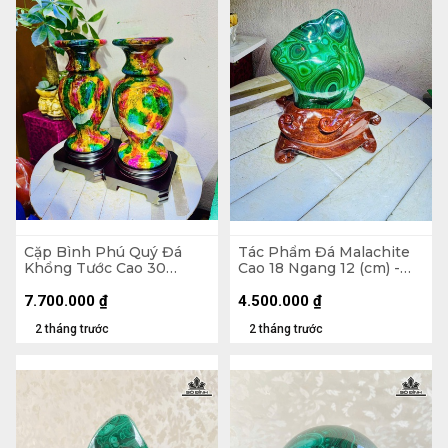
Cặp Bình Phú Quý Đá
Tác Phẩm Đá Malachite
Khổng Tước Cao 30
Cao 18 Ngang 12 (cm) -
Đường Kính 15 (cm) -
1,5kg
7,5kg
7.700.000
₫
4.500.000
₫
2 tháng trước
2 tháng trước