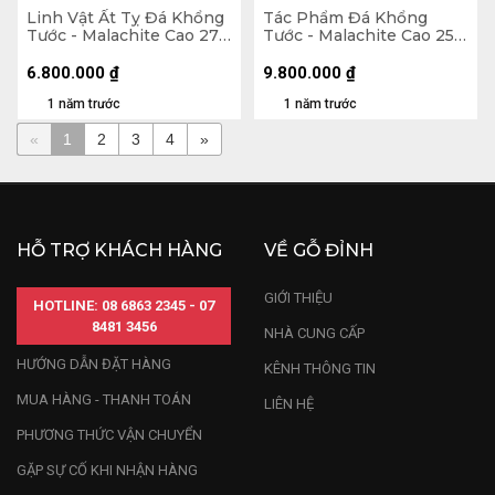
Linh Vật Ất Tỵ Đá Khổng
Tác Phẩm Đá Khổng
Tước - Malachite Cao 27
Tước - Malachite Cao 25
(cm) - 1375gr
(cm) - 7,4kg
6.800.000
₫
9.800.000
₫
1 năm trước
1 năm trước
«
1
2
3
4
»
HỖ TRỢ KHÁCH HÀNG
VỀ GỖ ĐỈNH
GIỚI THIỆU
HOTLINE: 08 6863 2345 - 07
8481 3456
NHÀ CUNG CẤP
HƯỚNG DẪN ĐẶT HÀNG
KÊNH THÔNG TIN
MUA HÀNG - THANH TOÁN
LIÊN HỆ
PHƯƠNG THỨC VẬN CHUYỂN
GẶP SỰ CỐ KHI NHẬN HÀNG