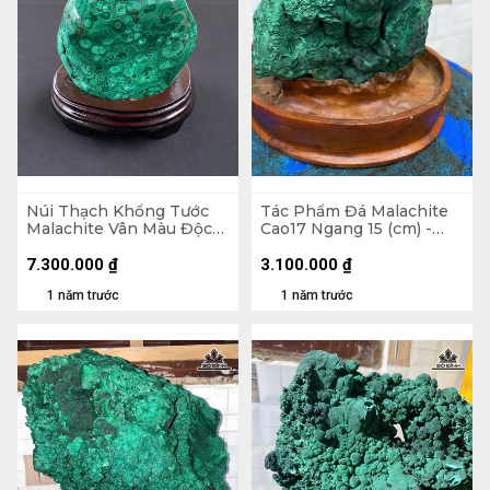
Núi Thạch Khổng Tước
Tác Phẩm Đá Malachite
Malachite Vân Màu Độc
Cao17 Ngang 15 (cm) -
Đáo 2,45kg - Núi
2,2kg
18x14,5x7cm. Lên Đế
7.300.000
₫
3.100.000
₫
21,8cm
1 năm trước
1 năm trước