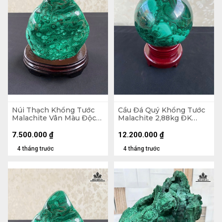
Núi Thạch Khổng Tước
Cầu Đá Quý Khổng Tước
Malachite Vân Màu Độc
Malachite 2,88kg ĐK
Đáo 2,45kg - Núi
12cm
18x14,5x7cm - Lên đế
7.500.000
₫
12.200.000
₫
21,8cm
4 tháng trước
4 tháng trước