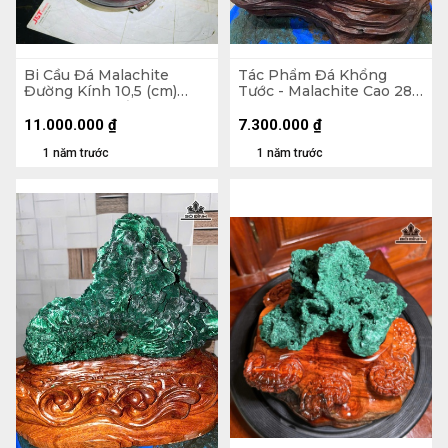
Bi Cầu Đá Malachite
Tác Phẩm Đá Khổng
Đường Kính 10,5 (cm)
Tước - Malachite Cao 28
2,2kg Luôn Đế
(cm) - 5,6kg
11.000.000
₫
7.300.000
₫
1 năm trước
1 năm trước