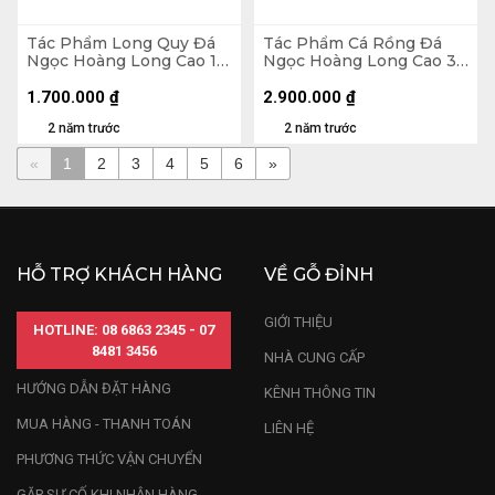
Tác Phẩm Long Quy Đá
Tác Phẩm Cá Rồng Đá
Ngọc Hoàng Long Cao 11
Ngọc Hoàng Long Cao 30
Ngang 16 Sâu 10 (cm) 2kg
(cm)
1.700.000
₫
2.900.000
₫
2 năm trước
2 năm trước
«
1
2
3
4
5
6
»
HỖ TRỢ KHÁCH HÀNG
VỀ GỖ ĐỈNH
GIỚI THIỆU
HOTLINE: 08 6863 2345 - 07
8481 3456
NHÀ CUNG CẤP
HƯỚNG DẪN ĐẶT HÀNG
KÊNH THÔNG TIN
MUA HÀNG - THANH TOÁN
LIÊN HỆ
PHƯƠNG THỨC VẬN CHUYỂN
GẶP SỰ CỐ KHI NHẬN HÀNG