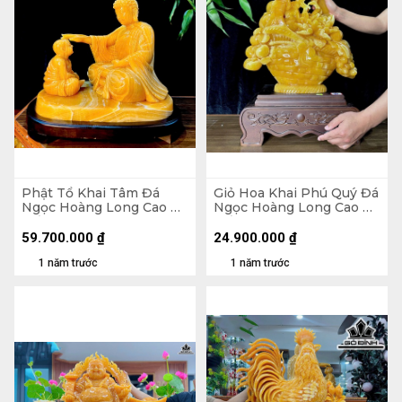
Phật Tổ Khai Tâm Đá
Giỏ Hoa Khai Phú Quý Đá
Ngọc Hoàng Long Cao Cả
Ngọc Hoàng Long Cao Cả
Đế 56 Ngang 60 (cm)
Đế 71 - Riêng Giỏ Cao 54
Ngang 43 Sâu 13 (cm)
59.700.000
₫
24.900.000
₫
1 năm trước
1 năm trước