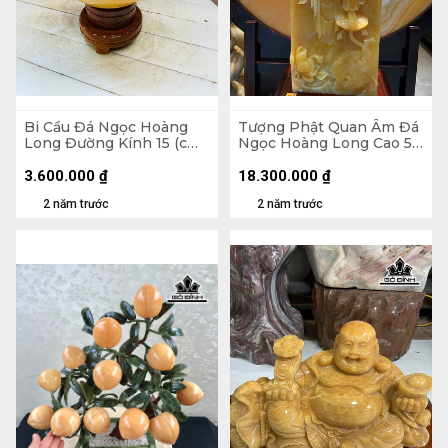
Bi Cầu Đá Ngọc Hoàng
Tượng Phật Quan Âm Đá
Long Đường Kính 15 (cm)
Ngọc Hoàng Long Cao 54
4,5kg
Ngang 19 (cm) Dày 12
(cm)
3.600.000
₫
18.300.000
₫
2 năm trước
2 năm trước