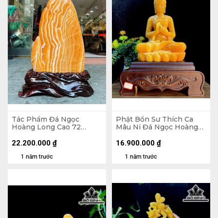
Tác Phẩm Đá Ngọc
Phật Bổn Sư Thích Ca
Hoàng Long Cao 72
Mâu Ni Đá Ngọc Hoàng
Ngang 47 Sâu 9 (cm) -
Long Cao Cả Đế 52
Cao Cả Đế 86 (cm) - Nặng
Ngang 37 Sâu 22 (cm)
22.200.000
₫
16.900.000
₫
60,8kg
1 năm trước
1 năm trước