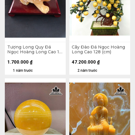
Tượng Long Quy Đá
Cây Đào Đá Ngọc Hoàng
Ngọc Hoàng Long Cao 16
Long Cao 128 (cm)
Ngang 11 Sâu 10 (cm) -
2,25kg
1.700.000
₫
47.200.000
₫
1 năm trước
2 năm trước