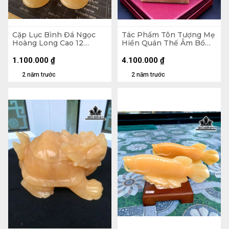
Cặp Lục Bình Đá Ngọc
Tác Phẩm Tôn Tượng Mẹ
Hoàng Long Cao 12
Hiền Quán Thế Âm Bồ
Ngang 5,5 (cm)
Tát Đá Ngọc Hoàng Long
Cao 29 Ngang 18 Sâu 8,5
1.100.000
₫
4.100.000
₫
Riêng Đá Cao 24 Ngang
2 năm trước
2 năm trước
18 Sâu 9(cm) 2,68kg