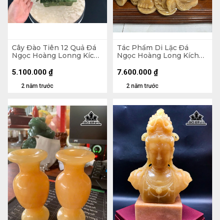
Cây Đào Tiên 12 Quả Đá
Tác Phẩm Di Lặc Đá
Ngọc Hoàng Lonng Kích
Ngọc Hoàng Long Kích
Thước 46x46x12,5 (cm)
Thước 21x40x5 (cm)
8,2kg
5.100.000
₫
7.600.000
₫
2 năm trước
2 năm trước