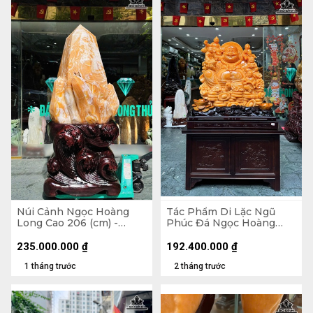
Núi Cảnh Ngọc Hoàng
Tác Phẩm Di Lặc Ngũ
Long Cao 206 (cm) -
Phúc Đá Ngọc Hoàng
795kg
Long - Tượng 95 x 83 x 45
(cm ) - Cả Đế 173 x 107 x
235.000.000
₫
192.400.000
₫
76 (cm)
1 tháng trước
2 tháng trước