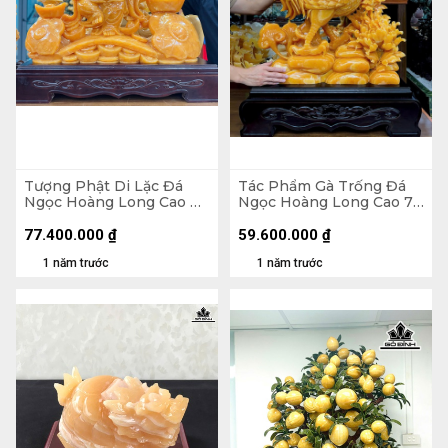
Tượng Phật Di Lặc Đá
Tác Phẩm Gà Trống Đá
Ngọc Hoàng Long Cao Cả
Ngọc Hoàng Long Cao 76
Đế 116 Ngang 96 - Riêng
Ngang 70 Sâu 15 (cm) -
Tượng Cao 105 Ngang 76
Cao Cả Đế 95 (cm)
77.400.000
₫
59.600.000
₫
Sâu 18 (cm)
1 năm trước
1 năm trước