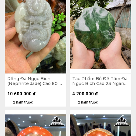
Rồng Đá Ngọc Bích
Tác Phẩm Bồ Đề Tâm Đá
(Nephrite Jade) Cao 80,9
Ngọc Bích Cao 23 Ngang
Ngang 55,8 Sâu 18,9 (mm)
15,5 (cm)
130,3g
10.600.000
₫
4.200.000
₫
2 năm trước
2 năm trước