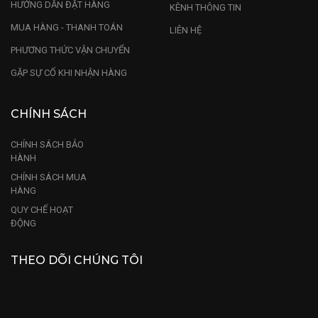
HƯỚNG DẪN ĐẶT HÀNG
KÊNH THÔNG TIN
MUA HÀNG - THANH TOÁN
LIÊN HỆ
PHƯƠNG THỨC VẬN CHUYỂN
GẶP SỰ CỐ KHI NHẬN HÀNG
CHÍNH SÁCH
CHÍNH SÁCH BẢO
HÀNH
CHÍNH SÁCH MUA
HÀNG
QUY CHẾ HOẠT
ĐỘNG
THEO DÕI CHÚNG TÔI