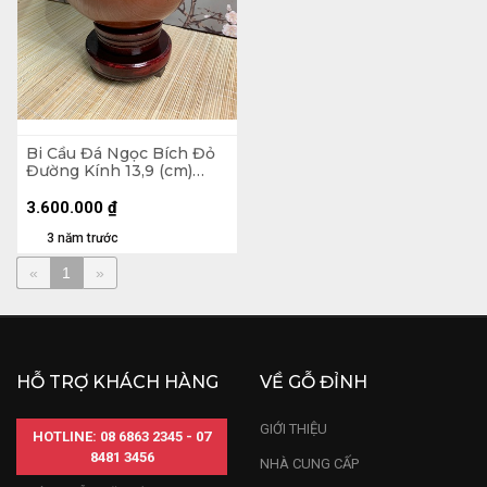
Bi Cầu Đá Ngọc Bích Đỏ
Đường Kính 13,9 (cm)
4,1kg
3.600.000
₫
3 năm trước
«
1
»
HỖ TRỢ KHÁCH HÀNG
VỀ GỖ ĐỈNH
GIỚI THIỆU
HOTLINE: 08 6863 2345 - 07
8481 3456
NHÀ CUNG CẤP