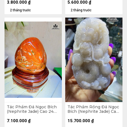
3.800.000
₫
5.600.000
₫
2 tháng trước
2 tháng trước
Tác Phẩm Đá Ngọc Bích
Tác Phẩm Rồng Đá Ngọc
(Nephrite Jade) Cao 24
Bích (Nephrite Jade) Cao
Ngang 16 (cm) - 8kg
106,2 Ngang 57 Sâu 30,9
(mm) 298g
7.100.000
₫
15.700.000
₫