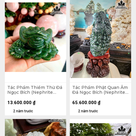
Tác Phẩm Thiềm Thừ Đá
Tác Phẩm Phật Quan Âm
Ngọc Bích (Nephrite
Đá Ngọc Bích (Nephrite
Jade) Cao 6,5 Ngang 11
Jade) Cao 32 Ngang 28
Sâu 9 (cm) 700g
Sâu 79 Riêng Đá Cao 30
13.600.000
₫
65.600.000
₫
Ngang 16 Sâu 56 (cm)
2 năm trước
2 năm trước
27,5kg