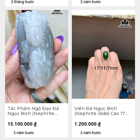
2 tháng trước
2 năm trước
Tác Phẩm Ngộ Đạo Đá
Viên Đá Ngọc Bích
Ngọc Bích (Nephrite
(Nephrite Jade) Cao 17
Jade) Cao 89,3 Ngang 43
Ngang 11 Sâu 7 (mm)
Sâu 36,3 (mm) 198,6g
11,475cts
15.100.000
₫
1.200.000
₫
2 năm trước
2 năm trước