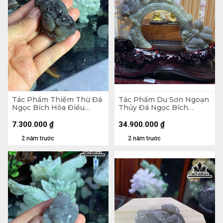
Tác Phẩm Thiềm Thừ Đá
Tác Phẩm Du Sơn Ngoạn
Ngọc Bích Hòa Điều
Thủy Đá Ngọc Bích
(Nephrite Jade) Cao 69,6
(Nephrite Jade) Cao 204
Ngang 33 Sâu 33,9 (mm)
Ngang 149 Sâu 14,1 (mm)
7.300.000
₫
34.900.000
₫
98,8g
372,8g
2 năm trước
2 năm trước