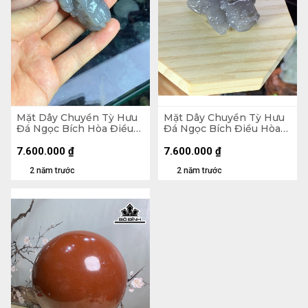
Mặt Dây Chuyền Tỳ Hưu
Mặt Dây Chuyền Tỳ Hưu
Đá Ngọc Bích Hòa Điều
Đá Ngọc Bích Điều Hòa
(Nephrite Jade) Cao 57
(Nephrite Jade) Cao 57
Ngang 37,5 Sâu 20,8 (mm)
Ngang 37,5 Sâu 20,8 (mm)
7.600.000
₫
7.600.000
₫
58,5g
58,5g
2 năm trước
2 năm trước