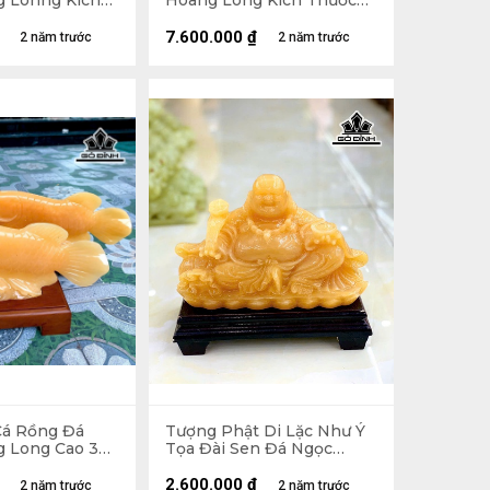
 Lonng Kích
Hoàng Long Kích Thước
6x12,5 (cm)
21x40x5 (cm)
7.600.000
₫
2 năm trước
2 năm trước
Cá Rồng Đá
Tượng Phật Di Lặc Như Ý
 Long Cao 30
Tọa Đài Sen Đá Ngọc
Hoàng Long Cao 12 Ngang
20 (cm) 2,3kg (Chưa Kèm
2.600.000
₫
2 năm trước
2 năm trước