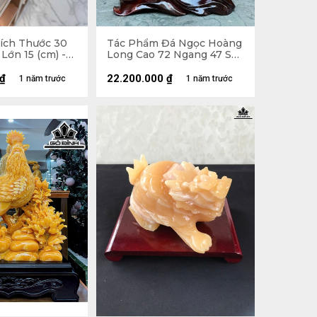
ích Thước 30
Tác Phẩm Đá Ngọc Hoàng
 Lớn 15 (cm) -
Long Cao 72 Ngang 47 Sâu
(cm)
9 (cm) - Cao Cả Đế 86 (cm)
- Nặng 60,8kg
₫
22.200.000
₫
1 năm trước
1 năm trước