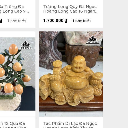
à Trống Đá
Tượng Long Quy Đá Ngọc
 Long Cao 76
Hoàng Long Cao 16 Ngang
u 15 (cm) -
11 Sâu 10 (cm) - 2,25kg
5 (cm)
₫
1.700.000
₫
1 năm trước
1 năm trước
ên 12 Quả Đá
Tác Phẩm Di Lặc Đá Ngọc