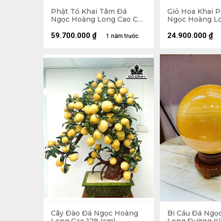
Phật Tổ Khai Tâm Đá
Giỏ Hoa Khai 
Ngọc Hoàng Long Cao Cả
Ngọc Hoàng Lo
Đế 56 Ngang 60 (cm)
Đế 71 - Riêng 
Ngang 43 Sâu 1
59.700.000
₫
24.900.000
₫
1 năm trước
Cây Đào Đá Ngọc Hoàng
Bi Cầu Đá Ngọ