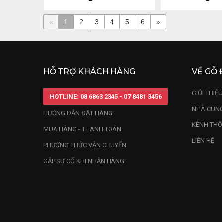
Đá Cao 24 Nga
9(cm) 2,68kg
«
1
2
3
4
5
6
»
HỖ TRỢ KHÁCH HÀNG
VỀ GỖ 
GIỚI THIỆ
HOTLINE: 08 6863 2345 - 07 8481 3456
NHÀ CUNG
HƯỚNG DẪN ĐẶT HÀNG
KÊNH THÔ
MUA HÀNG - THANH TOÁN
LIÊN HỆ
PHƯƠNG THỨC VẬN CHUYỂN
GẶP SỰ CỐ KHI NHẬN HÀNG