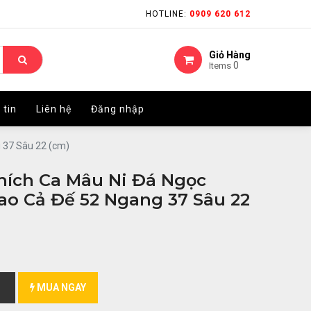
HOTLINE:
HOTLINE:
0909 620 612
0909 620 612
Giỏ Hàng
Giỏ Hàng
0
0
Items
Items
 tin
 tin
Liên hệ
Liên hệ
Đăng nhập
Đăng nhập
 37 Sâu 22 (cm)
hích Ca Mâu Ni Đá Ngọc
o Cả Đế 52 Ngang 37 Sâu 22
MUA NGAY