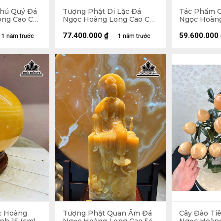
Phú Quý Đá
Tượng Phật Di Lặc Đá
Tác Phẩm G
ng Cao Cả
Ngọc Hoàng Long Cao Cả
Ngọc Hoàng
Giỏ Cao 54
Đế 116 Ngang 96 - Riêng
Ngang 70 Sâ
3 (cm)
Tượng Cao 105 Ngang 76
Cao Cả Đế 9
77.400.000
₫
59.600.000
1 năm trước
1 năm trước
Sâu 18 (cm)
c Hoàng
Tượng Phật Quan Âm Đá
Cây Đào Ti