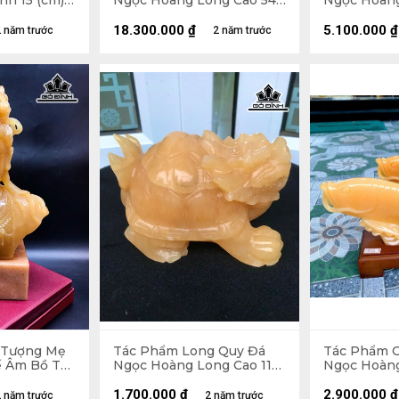
nh 15 (cm)
Ngọc Hoàng Long Cao 54
Ngọc Hoàng
Ngang 19 (cm) Dày 12 (cm)
Thước 46x4
8,2kg
18.300.000
₫
5.100.000
₫
 năm trước
2 năm trước
 Tượng Mẹ
Tác Phẩm Long Quy Đá
Tác Phẩm 
 Âm Bồ Tát
Ngọc Hoàng Long Cao 11
Ngọc Hoàng
g Long Cao
Ngang 16 Sâu 10 (cm) 2kg
(cm)
u 8,5 Riêng
1.700.000
₫
2.900.000
₫
 năm trước
2 năm trước