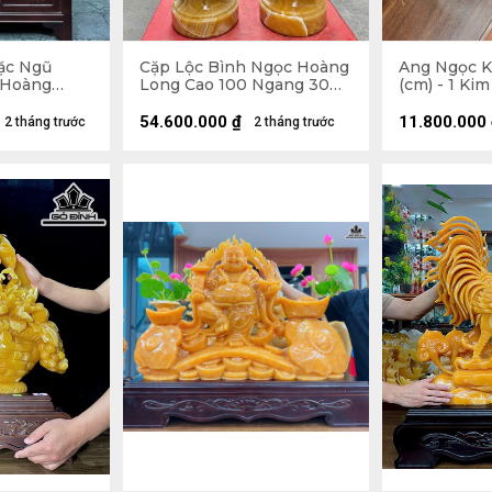
ặc Ngũ
Cặp Lộc Bình Ngọc Hoàng
Ang Ngọc K
 Hoàng
Long Cao 100 Ngang 30
(cm) - 1 Kim
5 x 83 x 45
Sâu 30 (cm)
Kim Nhỏ 5 
73 x 107 x
54.600.000
₫
11.800.000
2 tháng trước
2 tháng trước