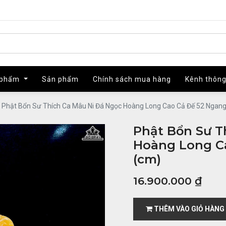
 phẩm
 phẩm
Sản phẩm
Sản phẩm
Chính sách mua hàng
Chính sách mua hàng
Kênh thông
Kênh thông
Phật Bổn Sư Thích Ca Mâu Ni Đá Ngọc Hoàng Long Cao Cả Đế 52 Ngang
Phật Bổn Sư T
Hoàng Long Ca
(cm)
16.900.000
₫
THÊM VÀO GIỎ HÀNG