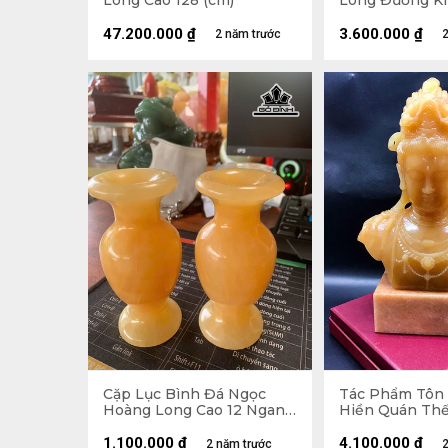
Long Cao 128 (cm)
Long Đường Kí
4,5kg
47.200.000
₫
3.600.000
₫
2 năm trước
2
Cặp Lục Bình Đá Ngọc
Tác Phẩm Tôn
Hoàng Long Cao 12 Ngang
Hiền Quán Thế
5,5 (cm)
Đá Ngọc Hoàn
29 Ngang 18 Sâ
1.100.000
₫
4.100.000
₫
2 năm trước
2