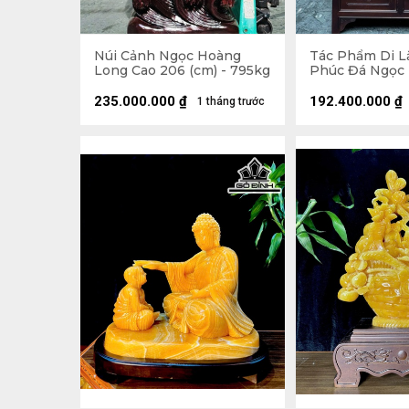
Núi Cảnh Ngọc Hoàng
Tác Phẩm Di L
Long Cao 206 (cm) - 795kg
Phúc Đá Ngọc
Long - Tượng 9
(cm ) - Cả Đế 1
235.000.000
₫
192.400.000
₫
1 tháng trước
76 (cm)