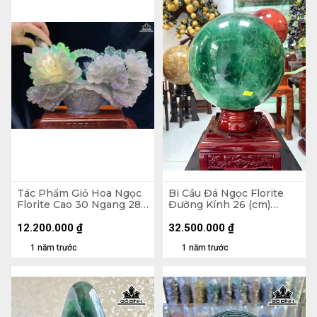
Tác Phẩm Giỏ Hoa Ngọc
Bi Cầu Đá Ngọc Florite
Florite Cao 30 Ngang 28
Đường Kính 26 (cm)
Sâu 6 (cm) - Cao Cả Đế 38
33,8kg
(cm)
12.200.000
₫
32.500.000
₫
1 năm trước
1 năm trước