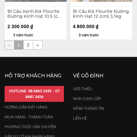
Bi Cầu Xanh Đá Flourite
Bi Cầu Đá Flourite Đường
Đường Kính Hạt 10,5 (cm)
Kính Hạt 12 (cm) 3,1kg
1,95kg
2.300.000
₫
4.800.000
₫
3 năm trước
3 năm trước
«
1
2
»
HỖ TRỢ KHÁCH HÀNG
VỀ GỖ ĐỈNH
GIỚI THIỆU
HOTLINE: 08 6863 2345 - 07
8481 3456
NHÀ CUNG CẤP
HƯỚNG DẪN ĐẶT HÀNG
KÊNH THÔNG TIN
MUA HÀNG - THANH TOÁN
LIÊN HỆ
PHƯƠNG THỨC VẬN CHUYỂN
GẶP SỰ CỐ KHI NHẬN HÀNG