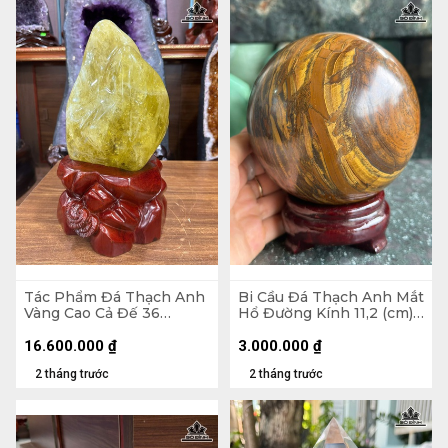
Tác Phẩm Đá Thạch Anh
Bi Cầu Đá Thạch Anh Mắt
Vàng Cao Cả Đế 36
Hổ Đường Kính 11,2 (cm) -
Ngang 18 Sâu 12 (cm) -
2,27kg
Cao Riêng Đá 25 (cm) -
16.600.000
₫
3.000.000
₫
6,8kg
2 tháng trước
2 tháng trước