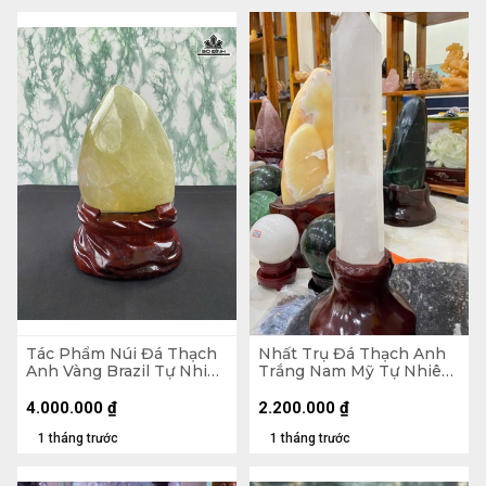
Tác Phẩm Núi Đá Thạch
Nhất Trụ Đá Thạch Anh
Anh Vàng Brazil Tự Nhiên
Trắng Nam Mỹ Tự Nhiên
- Núi 20,5x15,5x11 (cm) -
2kg - KT 26 x 6,5 x 5,2
Riêng Đế 5,55kg -
(cm) - Lên Đế 41,5 x 15,8 x
4.000.000
₫
2.200.000
₫
28,6x19,5x15 (cm)
15 (cm)
1 tháng trước
1 tháng trước