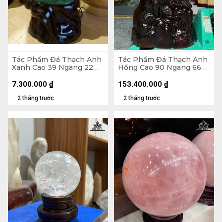
Tác Phẩm Đá Thạch Anh
Tác Phẩm Đá Thạch Anh
Xanh Cao 39 Ngang 22
Hồng Cao 90 Ngang 66
(cm) - Cả Đế Cao 56 -
Sâu 39 (cm) - Cả Đế Cao
19,5kg
142 - 293kg
7.300.000
₫
153.400.000
₫
2 tháng trước
2 tháng trước