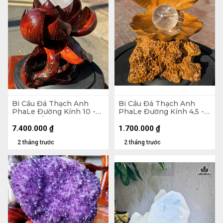
Bi Cầu Đá Thạch Anh
Bi Cầu Đá Thạch Anh
PhaLe Đường Kính 10 -
PhaLe Đường Kính 4,5 -
Cả Đế Gỗ Hương 27
Cả Đế 17 Ngang 11,4 (cm)
Ngang 30 (cm) - 1,48kg
7.400.000
₫
1.700.000
₫
2 tháng trước
2 tháng trước