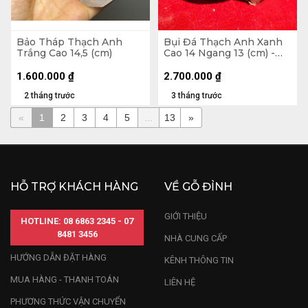
Bảo Tháp Thạch Anh
Bụi Đá Thạch Anh Xanh
Trắng Cao 14,5 (cm)
Cao 14 Ngang 13 (cm) -
1,3kg
1.600.000
₫
2.700.000
₫
2 tháng trước
3 tháng trước
«
1
2
3
4
5
...
13
»
HỖ TRỢ KHÁCH HÀNG
VỀ GỖ ĐỈNH
GIỚI THIỆU
HOTLINE: 08 6863 2345 - 07
8481 3456
NHÀ CUNG CẤP
HƯỚNG DẪN ĐẶT HÀNG
KÊNH THÔNG TIN
MUA HÀNG - THANH TOÁN
LIÊN HỆ
PHƯƠNG THỨC VẬN CHUYỂN