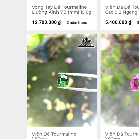
Vòng Tay Đá Tourmaline
Viên Đá Đá To
Đường Kính 7,3 (mm) 15,6g
Cao 9,2 Ngang 
(mm) 2,4cts
12.700.000
₫
5.400.000
₫
2 năm trước
3
Viên Đá Tourmaline
Viên Đá Tourm