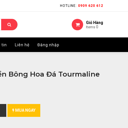
HOTLINE:
HOTLINE:
0909 620 612
0909 620 612
Giỏ Hàng
Giỏ Hàng
0
0
Items
Items
 tin
 tin
Liên hệ
Liên hệ
Đăng nhập
Đăng nhập
ền Bông Hoa Đá Tourmaline
MUA NGAY