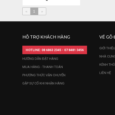
«
1
»
HỖ TRỢ KHÁCH HÀNG
VỀ GỖ 
GIỚI THIỆ
HOTLINE: 08 6863 2345 - 07 8481 3456
NHÀ CUNG
HƯỚNG DẪN ĐẶT HÀNG
KÊNH THÔ
MUA HÀNG - THANH TOÁN
LIÊN HỆ
PHƯƠNG THỨC VẬN CHUYỂN
GẶP SỰ CỐ KHI NHẬN HÀNG