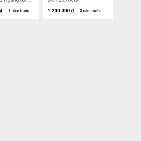
2 Ngang 8,8,
Đen 23,70cts
) 2,86cts
₫
1.200.000
₫
3 năm trước
3 năm trước