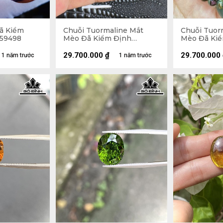
ã Kiểm
Chuỗi Tuormaline Mắt
Chuỗi Tuor
459498
Mèo Đã Kiểm Định
Mèo Đã Ki
LIULAB 676343
LIULAB 53
29.700.000
₫
29.700.000
1 năm trước
1 năm trước