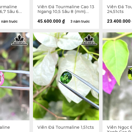
urmaline
Viên Đá Tourmaline Cao 13
Viên Đá To
6,7 Sâu 6
Ngang 10,5 Sâu 8 (mm)
24,51cts
6,78gr
45.600.000
₫
23.400.000
 năm trước
3 năm trước
aline
Viên Đá Tourmaline 1,51cts
Viên Ngọc 