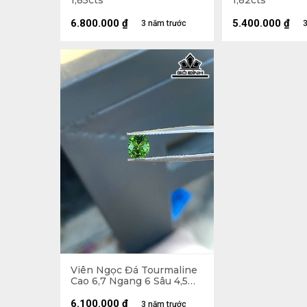
1,85cts
1,82cts
6.800.000
₫
5.400.000
₫
3 năm trước
3
Viên Ngọc Đá Tourmaline
Cao 6,7 Ngang 6 Sâu 4,5
(mm) 1,11cts
6.100.000
₫
3 năm trước