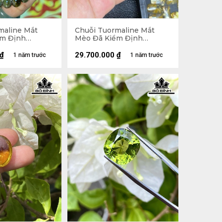
maline Mắt
Chuỗi Tuormaline Mắt
ểm Định
Mèo Đã Kiểm Định
5237
LIULAB 287444
₫
29.700.000
₫
1 năm trước
1 năm trước