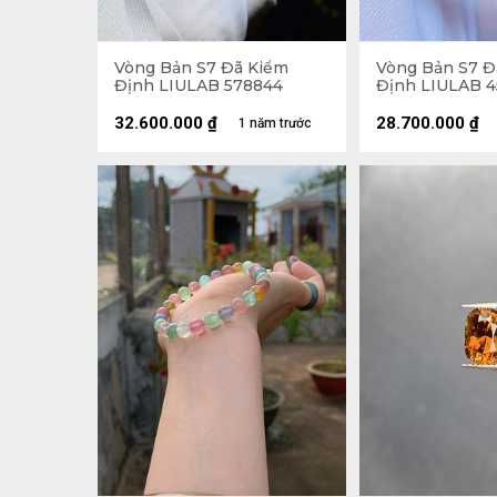
Vòng Bản S7 Đã Kiểm
Vòng Bản S7 Đ
Định LIULAB 578844
Định LIULAB 
32.600.000
₫
28.700.000
₫
1 năm trước