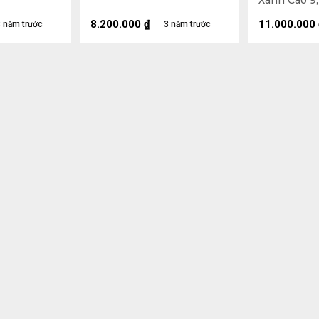
Xanh Cao 9,
Sâu 5,8 (mm
8.200.000
₫
11.000.000
 năm trước
3 năm trước