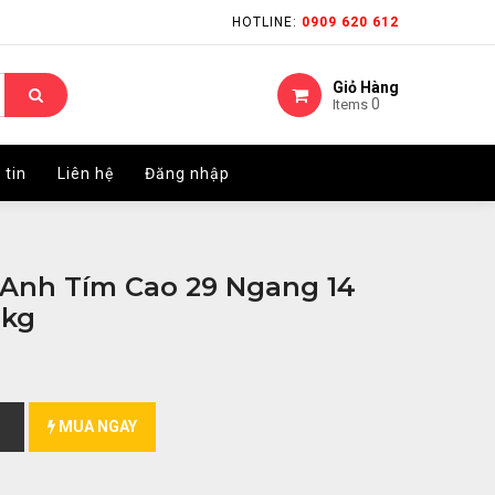
HOTLINE:
HOTLINE:
0909 620 612
0909 620 612
Giỏ Hàng
Giỏ Hàng
0
0
Items
Items
 tin
 tin
Liên hệ
Liên hệ
Đăng nhập
Đăng nhập
Anh Tím Cao 29 Ngang 14
6kg
MUA NGAY