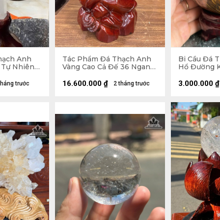
hạch Anh
Tác Phẩm Đá Thạch Anh
Bi Cầu Đá 
 Tự Nhiên
Vàng Cao Cả Đế 36 Ngang
Hổ Đường Kí
5 x 5,2 (cm)
18 Sâu 12 (cm) - Cao Riêng
2,27kg
Đá 25 (cm) - 6,8kg
16.600.000
₫
3.000.000
₫
tháng trước
2 tháng trước