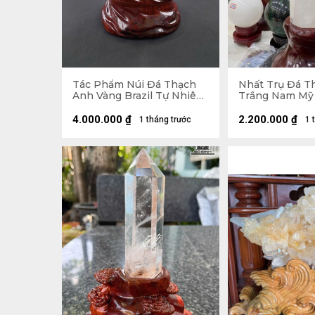
Tác Phẩm Núi Đá Thạch
Nhất Trụ Đá T
Anh Vàng Brazil Tự Nhiên
Trắng Nam Mỹ
- Núi 20,5x15,5x11 (cm) -
2kg - KT 26 x 6,
Riêng Đế 5,55kg -
- Lên Đế 41,5 x 15,8 x 15
4.000.000
₫
2.200.000
₫
1 tháng trước
1 
28,6x19,5x15 (cm)
(cm)