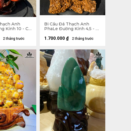
Thạch Anh
Bi Cầu Đá Thạch Anh
g Kính 10 - Cả
PhaLe Đường Kính 4,5 - Cả
ng 27 Ngang
Đế 17 Ngang 11,4 (cm)
48kg
1.700.000
₫
2 tháng trước
2 tháng trước