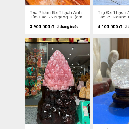
Tác Phẩm Đá Thạch Anh
Trụ Đá Thạch 
Tím Cao 23 Ngang 16 (cm)
Cao 25 Ngang 1
- 2,5kg
6,2kg Cả Đế
3.900.000
₫
4.100.000
₫
2 tháng trước
2 