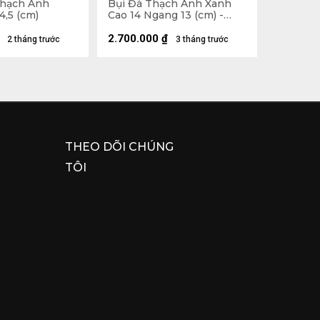
Thạch Anh
Bụi Đá Thạch Anh Xanh
4,5 (cm)
Cao 14 Ngang 13 (cm) -
1,3kg
2.700.000
₫
2 tháng trước
3 tháng trước
THEO DÕI CHÚNG
TÔI