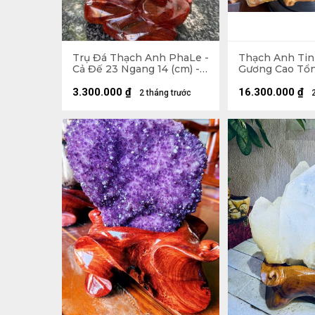
Trụ Đá Thạch Anh PhaLe -
Thạch Anh Tin
Cả Đế 23 Ngang 14 (cm) -
Gương Cao Tổ
902gr
Ngang 42 (cm) 
3.300.000
₫
16.300.000
₫
2 tháng trước