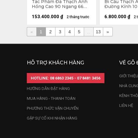
Tác Phẩm Đá Thạch Anh
Bi Cầu Thạch 
Hồng Cao 90 Ngang 66
Đường Kính 10 
Sâu 39 (cm) - Cả Đế Cao
142 - 293kg
153.400.000
₫
6.800.000
₫
2 tháng trước
2 
«
1
2
3
4
5
...
13
»
HỖ TRỢ KHÁCH HÀNG
VỀ GỖ 
GIỚI THIỆ
HOTLINE: 08 6863 2345 - 07 8481 3456
NHÀ CUNG
HƯỚNG DẪN ĐẶT HÀNG
KÊNH THÔ
MUA HÀNG - THANH TOÁN
LIÊN HỆ
PHƯƠNG THỨC VẬN CHUYỂN
GẶP SỰ CỐ KHI NHẬN HÀNG