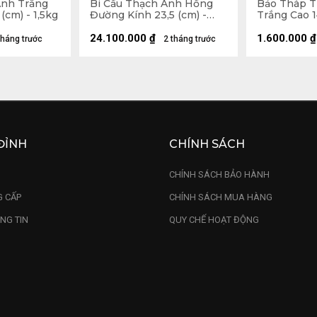
Anh Trắng
Bi Cầu Thạch Anh Hồng
Bảo Tháp 
(cm) - 1,5kg
Đường Kính 23,5 (cm) -
Trắng Cao 1
24,4kg
24.100.000
₫
1.600.000
₫
tháng trước
2 tháng trước
ĐỈNH
CHÍNH SÁCH
U
CHÍNH SÁCH BẢO HÀNH
 CẤP
CHÍNH SÁCH MUA HÀNG
NG TIN
QUY CHẾ HOẠT ĐỘNG