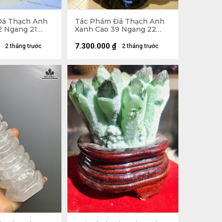
Đá Thạch Anh
Tác Phẩm Đá Thạch Anh
2 Ngang 21
Xanh Cao 39 Ngang 22
(cm) - Cả Đế Cao 56 -
19,5kg
7.300.000
₫
2 tháng trước
2 tháng trước