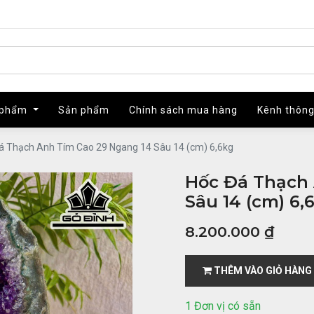
 phẩm
 phẩm
Sản phẩm
Sản phẩm
Chính sách mua hàng
Chính sách mua hàng
Kênh thông
Kênh thông
á Thạch Anh Tím Cao 29 Ngang 14 Sâu 14 (cm) 6,6kg
Hốc Đá Thạch 
Sâu 14 (cm) 6,
8.200.000
₫
THÊM VÀO GIỎ HÀNG
1 Đơn vị có sẵn