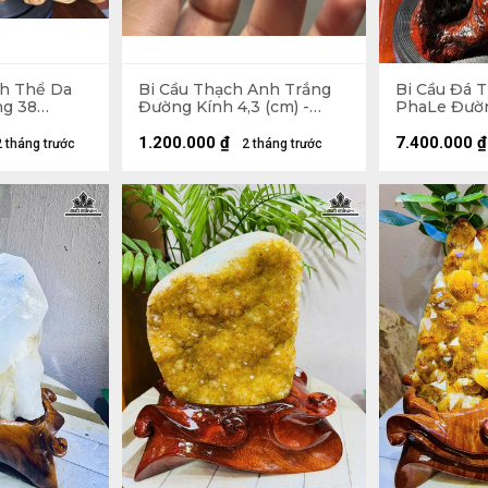
h Thể Da
Bi Cầu Thạch Anh Trắng
Bi Cầu Đá 
ng 38
Đường Kính 4,3 (cm) -
PhaLe Đườn
- 10,2kg
108gr
Đế Gỗ Hươ
30 (cm) - 1,
1.200.000
₫
7.400.000
₫
2 tháng trước
2 tháng trước