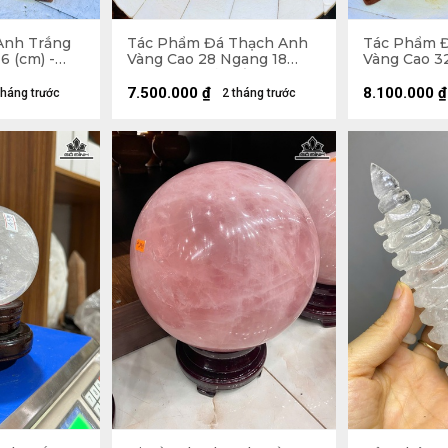
Anh Trắng
Tác Phẩm Đá Thạch Anh
Tác Phẩm 
6 (cm) -
Vàng Cao 28 Ngang 18
Vàng Cao 3
(cm) - 6kg Cả Đế
(cm) - 6,1kg
7.500.000
₫
8.100.000
₫
tháng trước
2 tháng trước