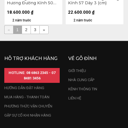
Hương Đường Kính 50
Kính 57 Dày 3 (cm)
Dày 2,5 (cm)
18.600.000
₫
22.600.000
₫
2 năm trước
2 năm trước
«
1
2
3
»
HỖ TRỢ KHÁCH HÀNG
VỀ GỖ ĐỈNH
GIỚI THIỆU
HOTLINE: 08 6863 2345 - 07
8481 3456
NHÀ CUNG CẤP
HƯỚNG DẪN ĐẶT HÀNG
KÊNH THÔNG TIN
MUA HÀNG - THANH TOÁN
LIÊN HỆ
PHƯƠNG THỨC VẬN CHUYỂN
GẶP SỰ CỐ KHI NHẬN HÀNG