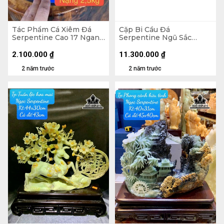
Tác Phẩm Cá Xiêm Đá
Cặp Bi Cầu Đá
Serpentine Cao 17 Ngang
Serpentine Ngũ Sắc
23 (cm) 2,5kg
Đường Kính 20 (cm) 22kg
2.100.000
₫
11.300.000
₫
2 năm trước
2 năm trước