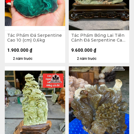
Tác Phẩm Đá Serpentine
Tác Phẩm Bồng Lai Tiên
Cao 10 (cm) 0,6kg
Cảnh Đá Serpentine Cao
37 Ngang 25 Cả Đế Cao
42 Ngang 35 (cm)
1.900.000
₫
9.600.000
₫
2 năm trước
2 năm trước