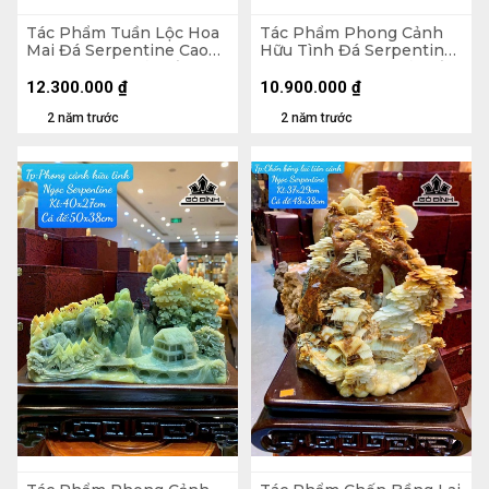
Tác Phẩm Tuần Lộc Hoa
Tác Phẩm Phong Cảnh
Mai Đá Serpentine Cao
Hữu Tình Đá Serpentine
44 Ngang 30 Cả Đế Cao
Cao 40 Ngang 31 Cả Đế
43 (cm)
Cao 45 Ngang 40 (cm)
12.300.000
₫
10.900.000
₫
2 năm trước
2 năm trước