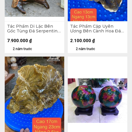
Tác Phẩm Di Lặc Bên
Tác Phẩm Cặp Uyên
Gốc Tùng Đá Serpentine
Ương Bên Cành Hoa Đá
Cao 91 Ngang 55 Sâu 45
Serpentine Cao 13 Ngang
(cm) 44kg
13 (cm) 1,5
7.900.000
₫
2.100.000
₫
2 năm trước
2 năm trước