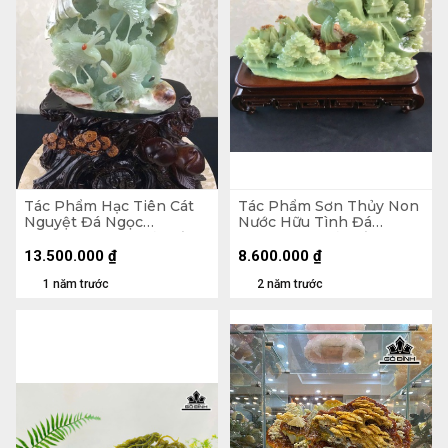
Tác Phẩm Hạc Tiên Cát
Tác Phẩm Sơn Thủy Non
Nguyệt Đá Ngọc
Nước Hữu Tình Đá
Serpentine Cao Cả Đế 50
Serpentine Cả Đế Cao 40
- Riêng Đá Cao 37 Ngang
- Riêng Đá Cao 30 Ngang
13.500.000
₫
8.600.000
₫
21 Sâu 17 (cm) - 9,66kg
45 Sâu 12,5 (cm)
1 năm trước
2 năm trước