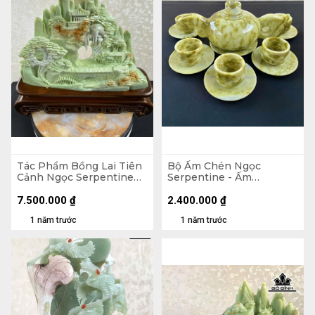
Tác Phẩm Bồng Lai Tiên
Bộ Ấm Chén Ngọc
Cảnh Ngọc Serpentine
Serpentine - Ấm
6,8kg Cao 29 Ngang 37
24x12x10,5 (cm) - Chén
Sâu 11 (cm) - Lên Đế Cao
5x4,2 (cm)
7.500.000
₫
2.400.000
₫
38 (cm)
1 năm trước
1 năm trước