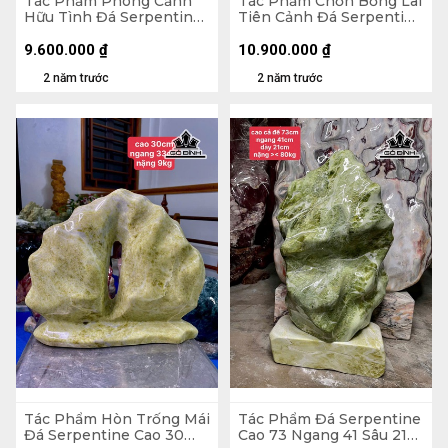
Tác Phẩm Phong Cảnh
Tác Phẩm Chốn Bồng Lai
Hữu Tình Đá Serpentine
Tiên Cảnh Đá Serpentine
Cao 40 Ngang 27 Cả Đế
Cao 37 Ngang 29 Cả Đế
Cao 50 Ngang 38 (cm)
Cao 48 Ngang 38 (cm)
9.600.000
₫
10.900.000
₫
2 năm trước
2 năm trước
Tác Phẩm Hòn Trống Mái
Tác Phẩm Đá Serpentine
Đá Serpentine Cao 30
Cao 73 Ngang 41 Sâu 21