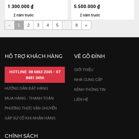
Ngang 33 (cm) 9kg
(cm) 80kg
1.300.000
₫
5.500.000
₫
2 năm trước
2 năm trước
«
1
2
3
4
5
...
8
»
HỖ TRỢ KHÁCH HÀNG
VỀ GỖ ĐỈNH
GIỚI THIỆU
HOTLINE: 08 6863 2345 - 07
8481 3456
NHÀ CUNG CẤP
HƯỚNG DẪN ĐẶT HÀNG
KÊNH THÔNG TIN
MUA HÀNG - THANH TOÁN
LIÊN HỆ
PHƯƠNG THỨC VẬN CHUYỂN
GẶP SỰ CỐ KHI NHẬN HÀNG
CHÍNH SÁCH