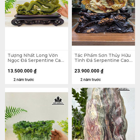
Tượng Nhất Long Vờn
Tác Phẩm Sơn Thủy Hữu
Ngọc Đá Serpentine Cao
Tình Đá Serpentine Cao
18,5 Ngang 43 Sâu 6 (cm)
39 Ngang 23 Sâu 15 (cm)
- Cao Cả Đế 29 (cm)
Kích Thước Cả Đế 42x39
13.500.000
₫
23.900.000
₫
(cm)
2 năm trước
2 năm trước