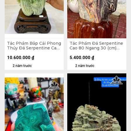
Tác Phẩm Bắp Cải Phong
Tác Phẩm Đá Serpentine
Thủy Đá Serpentine Cao
Cao 80 Ngang 30 (cm)
Cả Đế 28 Riêng Đá Kích
55kg
Thước 17x20x13 (cm)
10.600.000
₫
5.400.000
₫
2 năm trước
2 năm trước