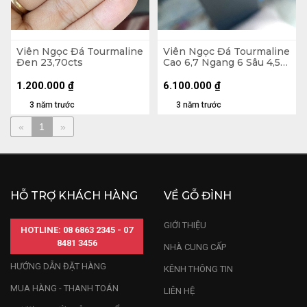
Viên Ngọc Đá Tourmaline
Viên Ngọc Đá Tourmaline
Đen 23,70cts
Cao 6,7 Ngang 6 Sâu 4,5
(mm) 1,11cts
1.200.000
₫
6.100.000
₫
3 năm trước
3 năm trước
«
1
»
HỖ TRỢ KHÁCH HÀNG
VỀ GỖ ĐỈNH
GIỚI THIỆU
HOTLINE: 08 6863 2345 - 07
8481 3456
NHÀ CUNG CẤP
HƯỚNG DẪN ĐẶT HÀNG
KÊNH THÔNG TIN
MUA HÀNG - THANH TOÁN
LIÊN HỆ