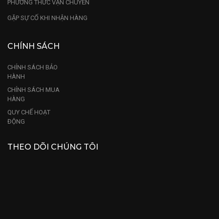
PHƯƠNG THỨC VẬN CHUYỂN
GẶP SỰ CỐ KHI NHẬN HÀNG
CHÍNH SÁCH
CHÍNH SÁCH BẢO
HÀNH
CHÍNH SÁCH MUA
HÀNG
QUY CHẾ HOẠT
ĐỘNG
THEO DÕI CHÚNG TÔI