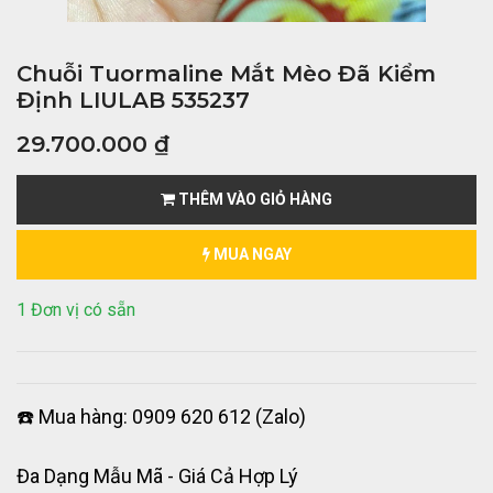
Chuỗi Tuormaline Mắt Mèo Đã Kiểm
Định LIULAB 535237
29.700.000
₫
THÊM VÀO GIỎ HÀNG
MUA NGAY
1 Đơn vị có sẵn
☎️ Mua hàng: 0909 620 612 (Zalo)
Đa Dạng Mẫu Mã - Giá Cả Hợp Lý