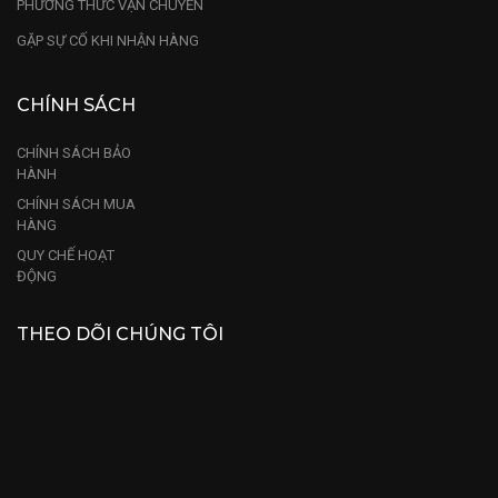
PHƯƠNG THỨC VẬN CHUYỂN
GẶP SỰ CỐ KHI NHẬN HÀNG
CHÍNH SÁCH
CHÍNH SÁCH BẢO
HÀNH
CHÍNH SÁCH MUA
HÀNG
QUY CHẾ HOẠT
ĐỘNG
THEO DÕI CHÚNG TÔI