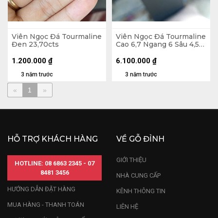
Viên Ngọc Đá Tourmaline
Viên Ngọc Đá Tourmaline
Đen 23,70cts
Cao 6,7 Ngang 6 Sâu 4,5
(mm) 1,11cts
1.200.000
₫
6.100.000
₫
3 năm trước
3 năm trước
«
1
»
HỖ TRỢ KHÁCH HÀNG
VỀ GỖ ĐỈNH
GIỚI THIỆU
HOTLINE: 08 6863 2345 - 07
8481 3456
NHÀ CUNG CẤP
HƯỚNG DẪN ĐẶT HÀNG
KÊNH THÔNG TIN
MUA HÀNG - THANH TOÁN
LIÊN HỆ