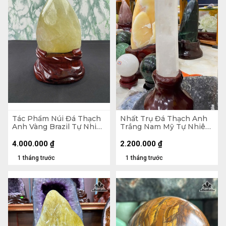
Tác Phẩm Núi Đá Thạch
Nhất Trụ Đá Thạch Anh
Anh Vàng Brazil Tự Nhiên
Trắng Nam Mỹ Tự Nhiên
- Núi 20,5x15,5x11 (cm) -
2kg - KT 26 x 6,5 x 5,2
Riêng Đế 5,55kg -
(cm) - Lên Đế 41,5 x 15,8 x
4.000.000
₫
2.200.000
₫
28,6x19,5x15 (cm)
15 (cm)
1 tháng trước
1 tháng trước