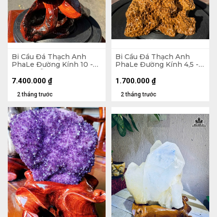
Bi Cầu Đá Thạch Anh
Bi Cầu Đá Thạch Anh
PhaLe Đường Kính 10 -
PhaLe Đường Kính 4,5 -
Cả Đế Gỗ Hương 27
Cả Đế 17 Ngang 11,4 (cm)
Ngang 30 (cm) - 1,48kg
7.400.000
₫
1.700.000
₫
2 tháng trước
2 tháng trước