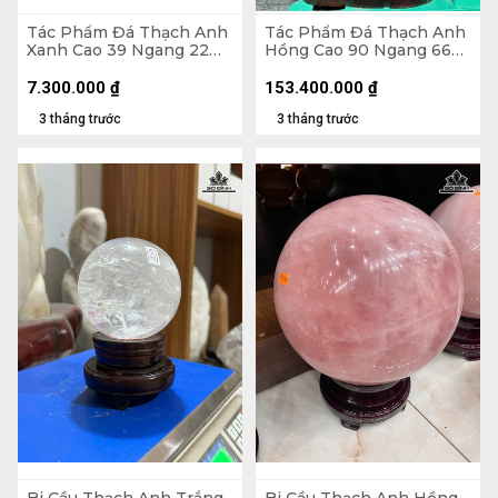
Tác Phẩm Đá Thạch Anh
Tác Phẩm Đá Thạch Anh
Xanh Cao 39 Ngang 22
Hồng Cao 90 Ngang 66
(cm) - Cả Đế Cao 56 -
Sâu 39 (cm) - Cả Đế Cao
19,5kg
142 - 293kg
7.300.000
₫
153.400.000
₫
3 tháng trước
3 tháng trước
Bi Cầu Thạch Anh Trắng
Bi Cầu Thạch Anh Hồng