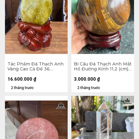
Tác Phẩm Đá Thạch Anh
Bi Cầu Đá Thạch Anh Mắt
Vàng Cao Cả Đế 36
Hổ Đường Kính 11,2 (cm) -
Ngang 18 Sâu 12 (cm) -
2,27kg
Cao Riêng Đá 25 (cm) -
16.600.000
₫
3.000.000
₫
6,8kg
2 tháng trước
2 tháng trước