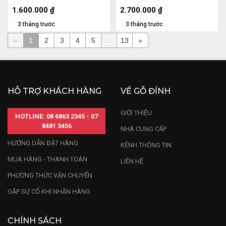
1,3kg
1.600.000
₫
2.700.000
₫
3 tháng trước
3 tháng trước
«
1
2
3
4
5
...
13
»
HỖ TRỢ KHÁCH HÀNG
VỀ GỖ ĐỈNH
GIỚI THIỆU
HOTLINE: 08 6863 2345 - 07
8481 3456
NHÀ CUNG CẤP
HƯỚNG DẪN ĐẶT HÀNG
KÊNH THÔNG TIN
MUA HÀNG - THANH TOÁN
LIÊN HỆ
PHƯƠNG THỨC VẬN CHUYỂN
GẶP SỰ CỐ KHI NHẬN HÀNG
CHÍNH SÁCH