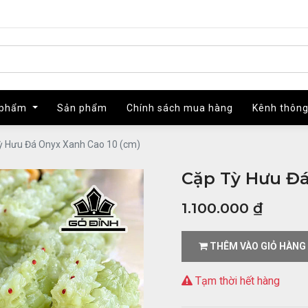
 phẩm
 phẩm
Sản phẩm
Sản phẩm
Chính sách mua hàng
Chính sách mua hàng
Kênh thông
Kênh thông
ỳ Hưu Đá Onyx Xanh Cao 10 (cm)
Cặp Tỳ Hưu Đá
1.100.000
₫
THÊM VÀO GIỎ HÀNG
Tạm thời hết hàng