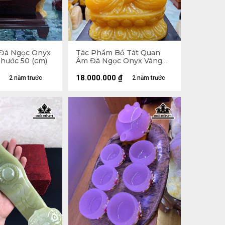
Đá Ngọc Onyx
Tác Phẩm Bồ Tát Quan
Thước 50 (cm)
Âm Đá Ngọc Onyx Vàng
Cao 40 Ngang 23 Sâu 15
(cm)
18.000.000
₫
2 năm trước
2 năm trước