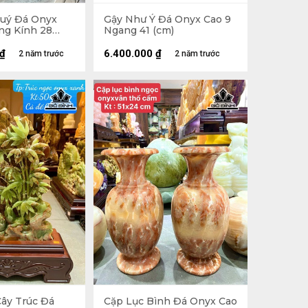
uý Đá Onyx
Gậy Như Ý Đá Onyx Cao 9
ng Kính 28
Ngang 41 (cm)
₫
6.400.000
₫
2 năm trước
2 năm trước
ây Trúc Đá
Cặp Lục Bình Đá Onyx Cao