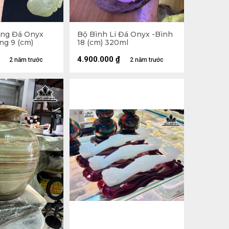
ng Đá Onyx
Bộ Bình Li Đá Onyx -Bình
ng 9 (cm)
18 (cm) 320ml
4.900.000
₫
2 năm trước
2 năm trước