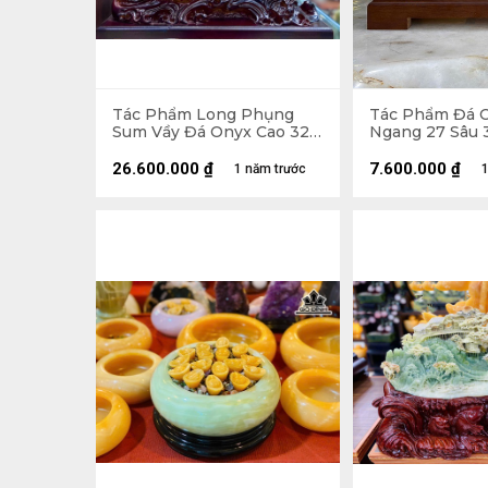
Tác Phẩm Long Phụng
Tác Phẩm Đá 
Sum Vầy Đá Onyx Cao 32
Ngang 27 Sâu 3
Ngang 36 Sâu 7 (cm) - Cao
Cả Đế 46 (cm)
26.600.000
₫
7.600.000
₫
1 năm trước
1