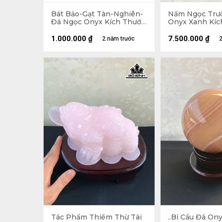
Bát Bảo-Gạt Tàn-Nghiên-
Nấm Ngọc Trư
Đá Ngọc Onyx Kích Thước
Onyx Xanh Kíc
16x3 (cm)
43x21x23 (cm)
1.000.000
₫
7.500.000
₫
2 năm trước
2
Tác Phẩm Thiềm Thừ Tài
..Bi Cầu Đá On