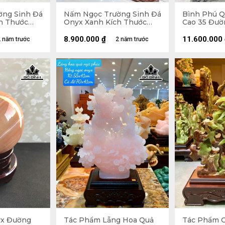
ờng Sinh Đá
Nấm Ngọc Trường Sinh Đá
Bình Phú Q
h Thước
Onyx Xanh Kích Thước
Cao 35 Đườ
42x16,7x23 (cm)
(cm)
8.900.000
₫
11.600.000
 năm trước
2 năm trước
yx Đường
Tác Phẩm Lẵng Hoa Quả
Tác Phẩm C