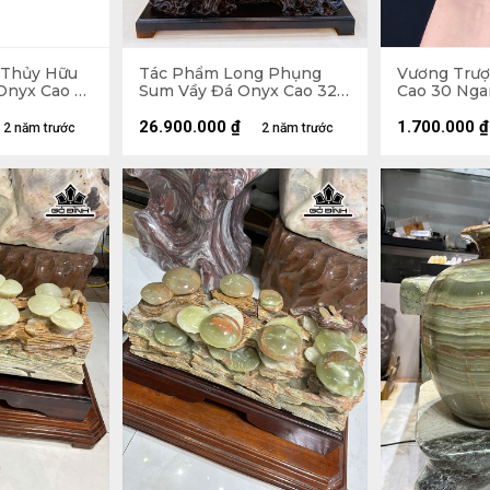
 Thủy Hữu
Tác Phẩm Long Phụng
Vương Trượ
Onyx Cao 25
Sum Vầy Đá Onyx Cao 32
Cao 30 Nga
1 (cm)
Ngang 36 Sâu 7 (cm)
26.900.000
₫
1.700.000
₫
2 năm trước
2 năm trước