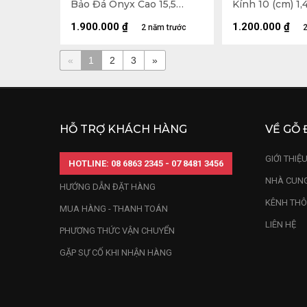
Bảo Đá Onyx Cao 15,5
Kính 10 (cm) 1,
Ngang 16 Sâu 14 (cm)
2,25kg
1.900.000
₫
1.200.000
₫
2 năm trước
2
«
1
2
3
»
HỖ TRỢ KHÁCH HÀNG
VỀ GỖ 
GIỚI THIỆ
HOTLINE: 08 6863 2345 - 07 8481 3456
NHÀ CUNG
HƯỚNG DẪN ĐẶT HÀNG
KÊNH THÔ
MUA HÀNG - THANH TOÁN
LIÊN HỆ
PHƯƠNG THỨC VẬN CHUYỂN
GẶP SỰ CỐ KHI NHẬN HÀNG