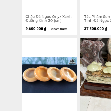
Chậu Đá Ngọc Onyx Xanh
Tác Phẩm Sơn
Đường Kính 30 (cm)
Tình Đá Ngọc 
Ngang 65 Sâu 2
9.600.000
₫
37.500.000
₫
2 năm trước