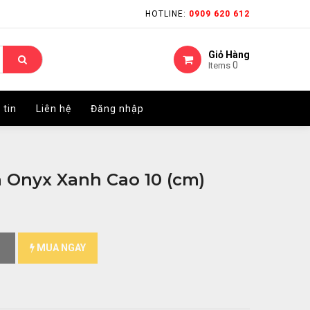
HOTLINE:
HOTLINE:
0909 620 612
0909 620 612
Giỏ Hàng
Giỏ Hàng
0
0
Items
Items
 tin
 tin
Liên hệ
Liên hệ
Đăng nhập
Đăng nhập
 Onyx Xanh Cao 10 (cm)
MUA NGAY