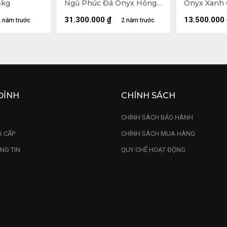
4kg
Ngũ Phúc Đá Onyx Hồng
Onyx Xanh 
Cao 55 Ngang 41 Cả Đế
40 Cả Đế C
Cao 70 Ngang 41 (cm)
(cm)
31.300.000
₫
13.500.000
 năm trước
2 năm trước
ĐỈNH
CHÍNH SÁCH
U
CHÍNH SÁCH BẢO HÀNH
 CẤP
CHÍNH SÁCH MUA HÀNG
NG TIN
QUY CHẾ HOẠT ĐỘNG