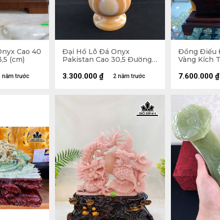
Onyx Cao 40
Đại Hồ Lô Đá Onyx
Đồng Điếu 
,5 (cm)
Pakistan Cao 30,5 Đường
Vàng Kích 
Kính 11,5 (cm) - 3,35kg
3.300.000
₫
7.600.000
₫
 năm trước
2 năm trước