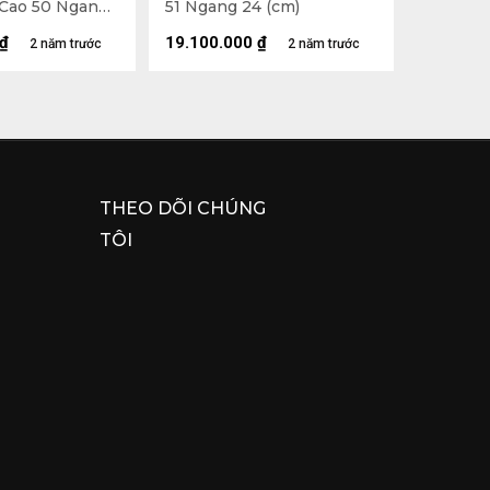
Cao 50 Ngang
51 Ngang 24 (cm)
ao 65 Ngang 50
₫
19.100.000
₫
2 năm trước
2 năm trước
THEO DÕI CHÚNG
TÔI