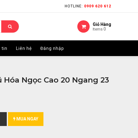
HOTLINE:
HOTLINE:
0909 620 612
0909 620 612
Giỏ Hàng
Giỏ Hàng
0
0
Items
Items
 tin
 tin
Liên hệ
Liên hệ
Đăng nhập
Đăng nhập
ũ Hóa Ngọc Cao 20 Ngang 23
MUA NGAY