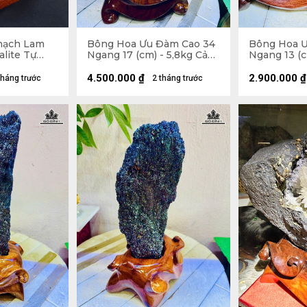
hạch Lam
Bông Hoa Ưu Đàm Cao 34
Bông Hoa Ư
alite Tự
Ngang 17 (cm) - 5,8kg Cả
Ngang 13 (c
Đế
Đế
4.500.000
₫
2.900.000
₫
tháng trước
2 tháng trước