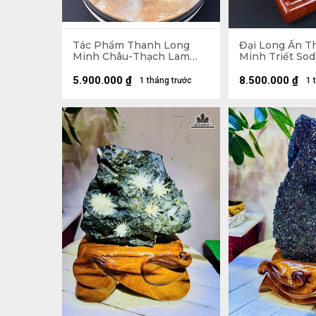
Tác Phẩm Thanh Long
Đại Long Ấn T
Minh Châu-Thạch Lam
Minh Triết Sod
Minh Triết Sodalite Tự
Nhiên 6kg
Nhiên - Tượng đá 3,35kg
5.900.000
₫
8.500.000
₫
1 tháng trước
1 
35,5x17x9 (cm ) - Riêng Đế
đế 4,75kg 21,5x35x12 (cm)