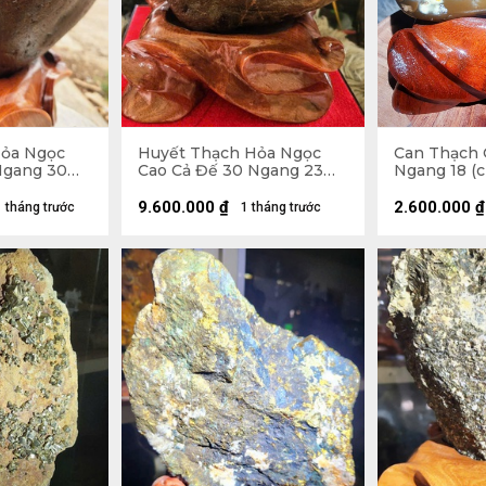
Hỏa Ngọc
Huyết Thạch Hỏa Ngọc
Can Thạch G
Ngang 30
Cao Cả Đế 30 Ngang 23
Ngang 18 (c
 Riêng Đá
(cm) - 7,5kg - Riêng Đá
6,4kg
9.600.000
₫
2.600.000
₫
1 tháng trước
1 tháng trước