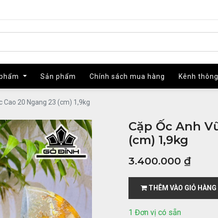
 phẩm
 phẩm
Sản phẩm
Sản phẩm
Chính sách mua hàng
Chính sách mua hàng
Kênh thông
Kênh thông
 Cao 20 Ngang 23 (cm) 1,9kg
Cặp Ốc Anh V
(cm) 1,9kg
3.400.000
₫
THÊM VÀO GIỎ HÀNG
1 Đơn vị có sẵn