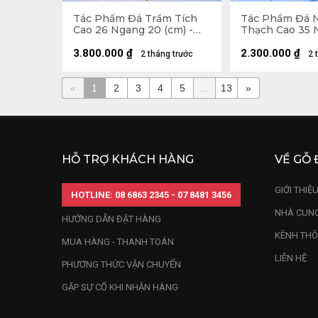
Tác Phẩm Đá Trầm Tích
Tác Phẩm Đá 
Cao 26 Ngang 20 (cm) -
Thạch Cao 35 
6kg
(cm) - 3,7kg
3.800.000
₫
2.300.000
₫
2 tháng trước
2 
«
1
2
3
4
5
...
13
»
HỖ TRỢ KHÁCH HÀNG
VỀ GỖ 
GIỚI THIỆ
HOTLINE: 08 6863 2345 - 07 8481 3456
NHÀ CUNG
HƯỚNG DẪN ĐẶT HÀNG
KÊNH THÔ
MUA HÀNG - THANH TOÁN
LIÊN HỆ
PHƯƠNG THỨC VẬN CHUYỂN
GẶP SỰ CỐ KHI NHẬN HÀNG