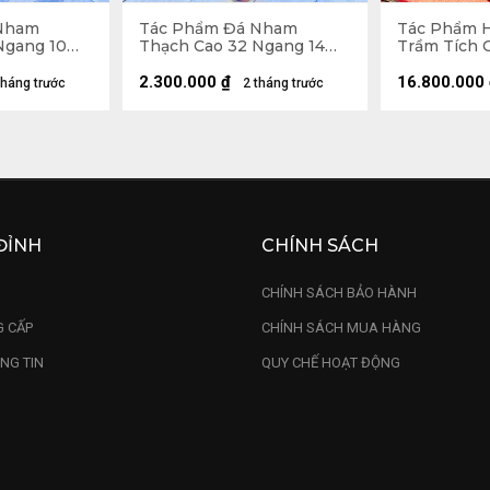
Nham
Tác Phẩm Đá Nham
Tác Phẩm 
Ngang 10
Thạch Cao 32 Ngang 14
Trầm Tích 
(cm) - 3,5kg
34 (cm) - 12
2.300.000
₫
16.800.000
tháng trước
2 tháng trước
ĐỈNH
CHÍNH SÁCH
U
CHÍNH SÁCH BẢO HÀNH
 CẤP
CHÍNH SÁCH MUA HÀNG
NG TIN
QUY CHẾ HOẠT ĐỘNG