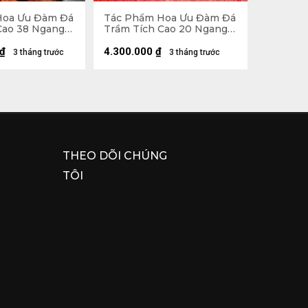
Hoa Ưu Đàm Đá
Tác Phẩm Hoa Ưu Đàm Đá
Cao 38 Ngang
Trầm Tích Cao 20 Ngang
,7kg
25 (cm) - 4,2kg
₫
4.300.000
₫
3 tháng trước
3 tháng trước
THEO DÕI CHÚNG
TÔI