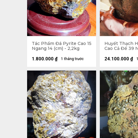
Tác Phẩm Đá Pyrite Cao 15
Huyết Thạch 
Ngang 14 (cm) - 2,2kg
Cao Cả Đế 39 
(cm) - 20,5kg -
17,5kg
1.800.000
₫
24.100.000
₫
1 tháng trước