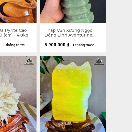
á Pyrite Cao
Tháp Văn Xương Ngọc
 (cm) - 4,8kg
Đông Linh Aventurine
9Tầng 2,57kg - Cao 28,8 x
Ngang 10,3 x Dày 9 (cm)
5.900.000
₫
1 tháng trước
1 tháng trước