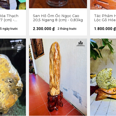
Hóa Thạch
San Hô Ôm Ốc Ngọc Cao
Tác Phẩm H
7 (cm) -
20,5 Ngang 8 (cm) - 0,83kg
Lộc Gỗ Hóa
Ngang 13,5 
2.300.000
₫
1.800.000
₫
5 ngày trước
2 tháng trước