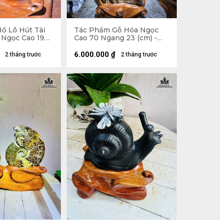
ồ Lô Hút Tài
Tác Phẩm Gỗ Hóa Ngọc
 Ngọc Cao 19
Cao 70 Ngang 23 (cm) -
(cm) - 2,4kg
21kg
6.000.000
₫
2 tháng trước
2 tháng trước