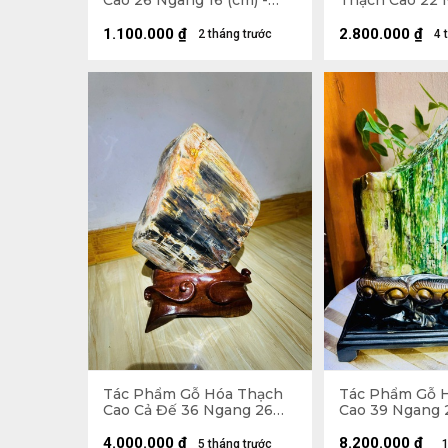
Cao 26 Ngang 16 (cm) -
Thạch Cao 22 
2,6kg
(cm) 0,9kg Cả 
1.100.000
₫
2.800.000
₫
2 tháng trước
4 
Tác Phẩm Gỗ Hóa Thạch
Tác Phẩm Gỗ 
Cao Cả Đế 36 Ngang 26
Cao 39 Ngang 2
(cm) - 11kg
5,5kg
4.000.000
₫
8.200.000
₫
5 tháng trước
1