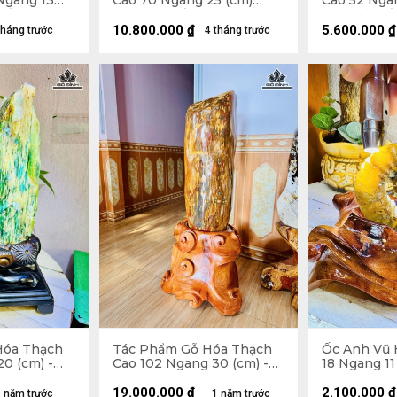
Ngang 13
Cao 70 Ngang 25 (cm)
Cao 52 Nga
Đế
42kg Cả Đế
17kg Cả Đế
10.800.000
₫
5.600.000
₫
tháng trước
4 tháng trước
Hóa Thạch
Tác Phẩm Gỗ Hóa Thạch
Ốc Anh Vũ 
0 (cm) -
Cao 102 Ngang 30 (cm) -
18 Ngang 11 
107kg
19.000.000
₫
2.100.000
₫
 năm trước
1 năm trước