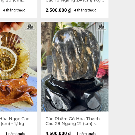
ng 20 (cm)
Cao 18 Ngang 24 (cm) 1kg
Cả Đế
2.500.000
₫
4 tháng trước
4 tháng trước
Hóa Ngọc Cao
Tác Phẩm Gỗ Hóa Thạch
(cm) - 1,1kg
Cao 28 Ngang 21 (cm) -
8,45kg
4.500.000
₫
1 năm trước
1 năm trước