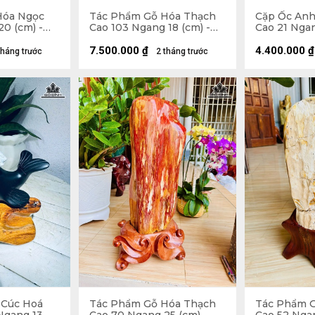
Hóa Ngọc
Tác Phẩm Gỗ Hóa Thạch
Cặp Ốc Anh
0 (cm) -
Cao 103 Ngang 18 (cm) -
Cao 21 Ngan
43kg Cả Đế
Cả Đế
7.500.000
₫
4.400.000
₫
tháng trước
2 tháng trước
 Cúc Hoá
Tác Phẩm Gỗ Hóa Thạch
Tác Phẩm 