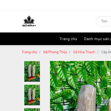
Trang chủ
Trang chủ
Danh mục sản
Danh mục sản
Trang chủ
Đá Phong Thủy
Gỗ Hóa Thạch
Cặp Đ