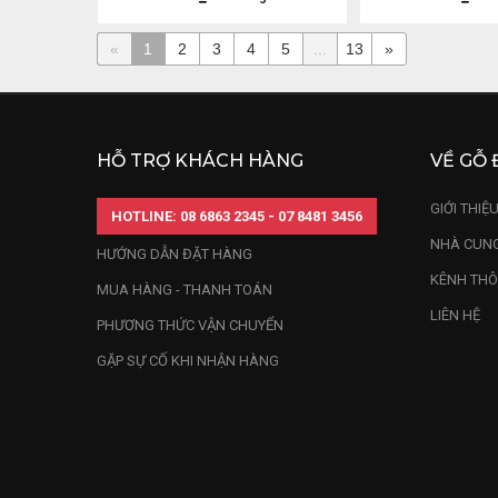
«
1
2
3
4
5
...
13
»
HỖ TRỢ KHÁCH HÀNG
VỀ GỖ 
GIỚI THIỆ
HOTLINE: 08 6863 2345 - 07 8481 3456
NHÀ CUNG
HƯỚNG DẪN ĐẶT HÀNG
KÊNH THÔ
MUA HÀNG - THANH TOÁN
LIÊN HỆ
PHƯƠNG THỨC VẬN CHUYỂN
GẶP SỰ CỐ KHI NHẬN HÀNG