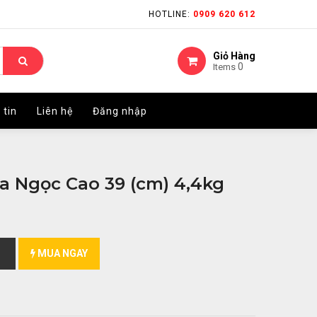
HOTLINE:
HOTLINE:
0909 620 612
0909 620 612
Giỏ Hàng
Giỏ Hàng
0
0
Items
Items
 tin
 tin
Liên hệ
Liên hệ
Đăng nhập
Đăng nhập
a Ngọc Cao 39 (cm) 4,4kg
MUA NGAY