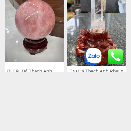
Bi Cầu Đá Thạch Anh
Trụ Đá Thạch Anh PhaLe
Hồng Đường Kính 21 (cm)
- Cả Đế 23 Ngang 14 (cm)
- 17,1kg
- 902gr
15.200.000
₫
3.300.000
₫
2 tháng trước
2 tháng trước