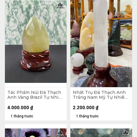
Tác Phẩm Núi Đá Thạch
Nhất Trụ Đá Thạch Anh
Anh Vàng Brazil Tự Nhiên
Trắng Nam Mỹ Tự Nhiên
- Núi 20,5x15,5x11 (cm) -
2kg - KT 26 x 6,5 x 5,2
Riêng Đế 5,55kg -
(cm) - Lên Đế 41,5 x 15,8 x
4.000.000
₫
2.200.000
₫
28,6x19,5x15 (cm)
15 (cm)
1 tháng trước
1 tháng trước