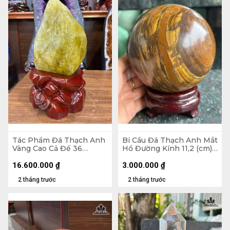
Tác Phẩm Đá Thạch Anh
Bi Cầu Đá Thạch Anh Mắt
Vàng Cao Cả Đế 36
Hổ Đường Kính 11,2 (cm) -
Ngang 18 Sâu 12 (cm) -
2,27kg
Cao Riêng Đá 25 (cm) -
16.600.000
₫
3.000.000
₫
6,8kg
2 tháng trước
2 tháng trước